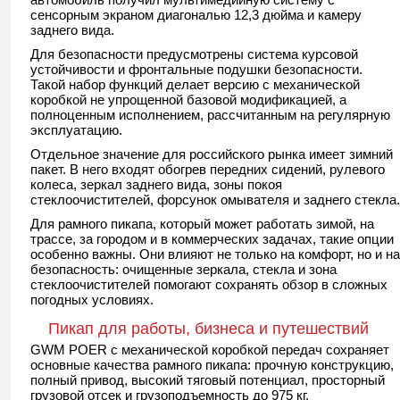
сенсорным экраном диагональю 12,3 дюйма и камеру
заднего вида.
Для безопасности предусмотрены система курсовой
устойчивости и фронтальные подушки безопасности.
Такой набор функций делает версию с механической
коробкой не упрощенной базовой модификацией, а
полноценным исполнением, рассчитанным на регулярную
эксплуатацию.
Отдельное значение для российского рынка имеет зимний
пакет. В него входят обогрев передних сидений, рулевого
колеса, зеркал заднего вида, зоны покоя
стеклоочистителей, форсунок омывателя и заднего стекла.
Для рамного пикапа, который может работать зимой, на
трассе, за городом и в коммерческих задачах, такие опции
особенно важны. Они влияют не только на комфорт, но и на
безопасность: очищенные зеркала, стекла и зона
стеклоочистителей помогают сохранять обзор в сложных
погодных условиях.
Пикап для работы, бизнеса и путешествий
GWM POER с механической коробкой передач сохраняет
основные качества рамного пикапа: прочную конструкцию,
полный привод, высокий тяговый потенциал, просторный
грузовой отсек и грузоподъемность до 975 кг.