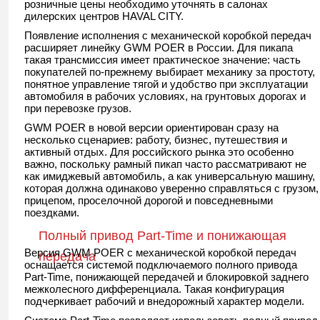
розничные цены необходимо уточнять в салонах
дилерских центров HAVAL CITY.
Появление исполнения с механической коробкой передач
расширяет линейку GWM POER в России. Для пикапа
такая трансмиссия имеет практическое значение: часть
покупателей по-прежнему выбирает механику за простоту,
понятное управление тягой и удобство при эксплуатации
автомобиля в рабочих условиях, на грунтовых дорогах и
при перевозке грузов.
GWM POER в новой версии ориентирован сразу на
несколько сценариев: работу, бизнес, путешествия и
активный отдых. Для российского рынка это особенно
важно, поскольку рамный пикап часто рассматривают не
как имиджевый автомобиль, а как универсальную машину,
которая должна одинаково уверенно справляться с грузом,
прицепом, проселочной дорогой и повседневными
поездками.
Полный привод Part-Time и понижающая
Версия GWM POER с механической коробкой передач
передача
оснащается системой подключаемого полного привода
Part-Time, понижающей передачей и блокировкой заднего
межколесного дифференциала. Такая конфигурация
подчеркивает рабочий и внедорожный характер модели.