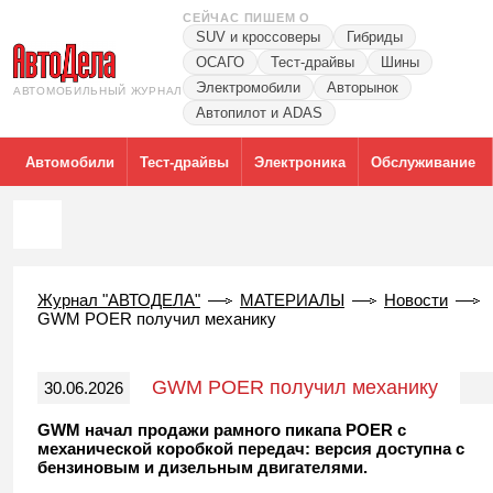
СЕЙЧАС ПИШЕМ О
SUV и кроссоверы
Гибриды
ОСАГО
Тест-драйвы
Шины
Электромобили
Авторынок
АВТОМОБИЛЬНЫЙ ЖУРНАЛ
Автопилот и ADAS
Автомобили
Тест-драйвы
Электроника
Обслуживание
Журнал "АВТОДЕЛА"
МАТЕРИАЛЫ
Новости
GWM POER получил механику
GWM POER получил механику
30.06.2026
GWM начал продажи рамного пикапа POER с
механической коробкой передач: версия доступна с
бензиновым и дизельным двигателями.