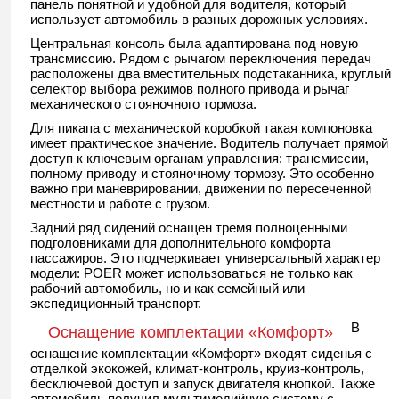
панель понятной и удобной для водителя, который
использует автомобиль в разных дорожных условиях.
Центральная консоль была адаптирована под новую
трансмиссию. Рядом с рычагом переключения передач
расположены два вместительных подстаканника, круглый
селектор выбора режимов полного привода и рычаг
механического стояночного тормоза.
Для пикапа с механической коробкой такая компоновка
имеет практическое значение. Водитель получает прямой
доступ к ключевым органам управления: трансмиссии,
полному приводу и стояночному тормозу. Это особенно
важно при маневрировании, движении по пересеченной
местности и работе с грузом.
Задний ряд сидений оснащен тремя полноценными
подголовниками для дополнительного комфорта
пассажиров. Это подчеркивает универсальный характер
модели: POER может использоваться не только как
рабочий автомобиль, но и как семейный или
экспедиционный транспорт.
В
Оснащение комплектации «Комфорт»
оснащение комплектации «Комфорт» входят сиденья с
отделкой экокожей, климат-контроль, круиз-контроль,
бесключевой доступ и запуск двигателя кнопкой. Также
автомобиль получил мультимедийную систему с