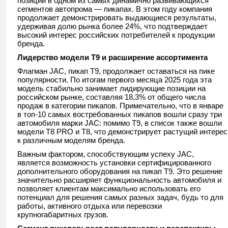
позиции в одном из самых динамично развивающихся
сегментов автопрома — пикапах. В этом году компания
продолжает демонстрировать выдающиеся результаты,
удерживая долю рынка более 24%, что подтверждает
высокий интерес российских потребителей к продукции
бренда.
Лидерство модели Т9 и расширение ассортимента
Флагман JAC, пикап Т9, продолжает оставаться на пике
популярности. По итогам первого месяца 2025 года эта
модель стабильно занимает лидирующие позиции на
российском рынке, составляя 18,3% от общего числа
продаж в категории пикапов. Примечательно, что в январе
в топ-10 самых востребованных пикапов вошли сразу три
автомобиля марки JAC: помимо Т9, в список также вошли
модели T8 PRO и T8, что демонстрирует растущий интерес
к различным моделям бренда.
Важным фактором, способствующим успеху JAC,
является возможность установки сертифицированного
дополнительного оборудования на пикап Т9. Это решение
значительно расширяет функциональность автомобиля и
позволяет клиентам максимально использовать его
потенциал для решения самых разных задач, будь то для
работы, активного отдыха или перевозки
крупногабаритных грузов.