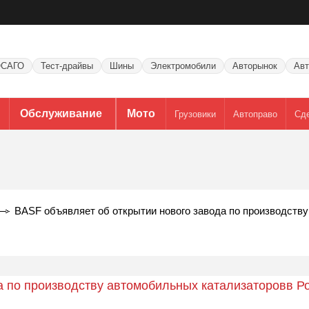
САГО
Тест-драйвы
Шины
Электромобили
Авторынок
Авт
Обслуживание
Мото
Грузовики
Автоправо
Сд
BASF объявляет об открытии нового завода по производству
а по производству автомобильных катализаторовв Р