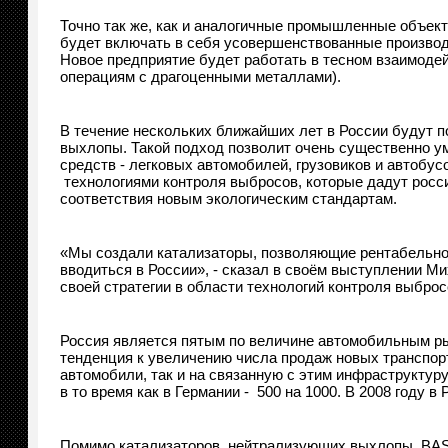
Точно так же, как и аналогичные промышленные объект
будет включать в себя усовершенствованные производ
Новое предприятие будет работать в тесном взаимодейс
операциям с драгоценными металлами).
В течение нескольких ближайших лет в России будут 
выхлопы. Такой подход позволит очень существенно у
средств - легковых автомобилей, грузовиков и автобу
технологиями контроля выбросов, которые дадут рос
соответствия новым экологическим стандартам.
«Мы создали катализаторы, позволяющие рентабельно 
вводиться в России», - сказал в своём выступлении М
своей стратегии в области технологий контроля выбро
Россия является пятым по величине автомобильным рын
тенденция к увеличению числа продаж новых транспорт
автомобили, так и на связанную с этим инфраструктуру
в то время как в Германии - 500 на 1000. В 2008 году 
Помимо катализаторов, нейтрализующих выхлопы, BASF