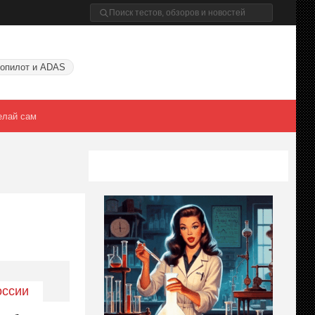
опилот и ADAS
елай сам
оссии