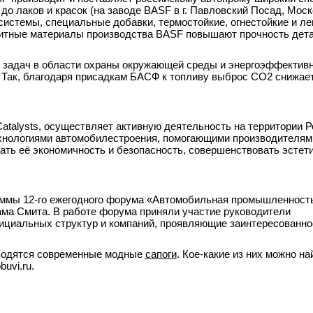
до лаков и красок (на заводе BASF в г. Павловский Посад, Мос
истемы, специальные добавки, термостойкие, огнестойкие и ле
озитные материалы производства BASF повышают прочность дет
задач в области охраны окружающей среды и энергоэффективн
 Так, благодаря присадкам БАСФ к топливу выброс СО2 снижает
atalysts, осуществляет активную деятельность на территории Р
ехнологиями автомобилестроения, помогающими производителя
ать её экономичность и безопасность, совершенствовать эстет
аммы 12-го ежегодного форума «Автомобильная промышленност
дама Смита. В работе форума приняли участие руководители
циальных структур и компаний, проявляющие заинтересованно
изводятся современные модные
сапоги
. Кое-какие из них можно на
uvi.ru.