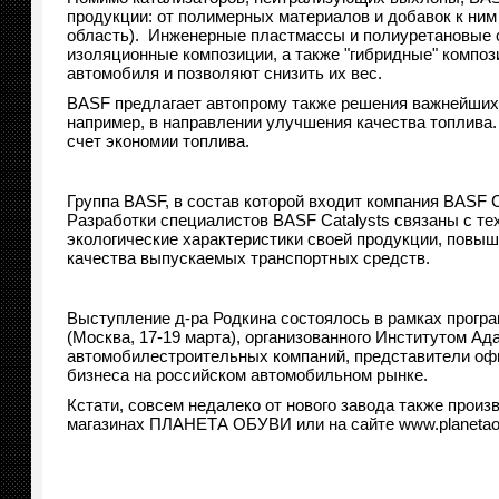
продукции: от полимерных материалов и добавок к ним 
область). Инженерные пластмассы и полиуретановые с
изоляционные композиции, а также "гибридные" комп
автомобиля и позволяют снизить их вес.
BASF предлагает автопрому также решения важнейших 
например, в направлении улучшения качества топлива.
счет экономии топлива.
Группа BASF, в состав которой входит компания BASF C
Разработки специалистов BASF Catalysts связаны с т
экологические характеристики своей продукции, повыш
качества выпускаемых транспортных средств.
Выступление д-ра Родкина состоялось в рамках прогр
(Москва, 17-19 марта), организованного Институтом А
автомобилестроительных компаний, представители офи
бизнеса на российском автомобильном рынке.
Кстати, совсем недалеко от нового завода также про
магазинах ПЛАНЕТА ОБУВИ или на сайте www.planetaob