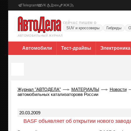
Telegram
VK
Дзен
ЖЖ
СЕЙЧАС ПИШЕМ О
SUV и кроссоверы
Гибриды
О
АВТОМОБИЛЬНЫЙ ЖУРНАЛ
Автомобили
Тест-драйвы
Электроника
Журнал "АВТОДЕЛА"
МАТЕРИАЛЫ
Новости
автомобильных катализаторовв России
20.03.2009
BASF объявляет об открытии нового завод