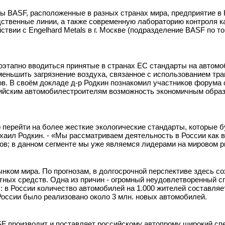
ы BASF, расположенные в разных странах мира, предприятие в 
ственные линии, а также современную лабораторию контроля к
твии с Engelhard Metals в г. Москве (подразделение BASF по т
поэтапно вводиться принятые в странах ЕС стандарты на автом
меньшить загрязнение воздуха, связанное с использованием тр
сов. В своём докладе д-р Родкин познакомил участников форума
сийским автомобилестроителям возможность экономичным обра
перейти на более жесткие экологические стандарты, которые б
ихаил Родкин. - «Мы рассматриваем деятельность в России как 
сов; в данном сегменте мы уже являемся лидерами на мировом р
ком мира. По прогнозам, в долгосрочной перспективе здесь со
ных средств. Одна из причин - огромный неудовлетворенный сп
: в России количество автомобилей на 1.000 жителей составляет
в России было реализовано около 3 млн. новых автомобилей.
 производит и поставляет российскому автопрому широкий сп