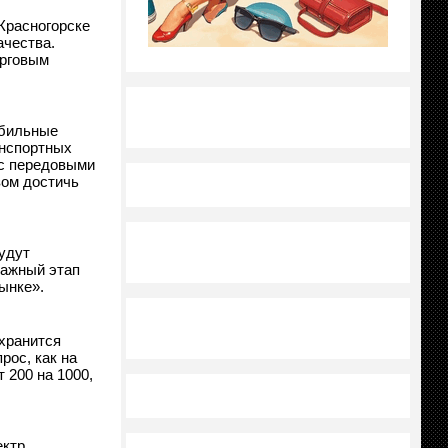
Красногорске
ачества.
орговым
обильные
анспортных
 с передовыми
зом достичь
удут
важный этап
ынке».
хранится
рос, как на
 200 на 1000,
ектр