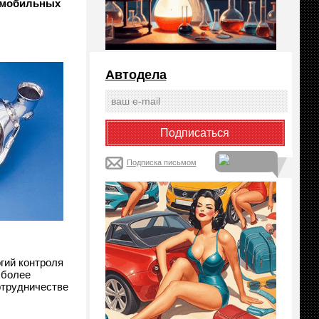
томобильных
Автодела
Подписка письмом
гий контроля
 более
отрудничестве