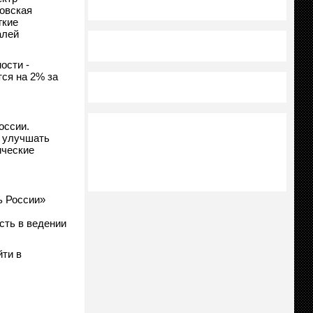
ковская
гкие
алей
ости -
ся на 2% за
оссии.
м улучшать
ические
ь России»
сть в ведении
йти в