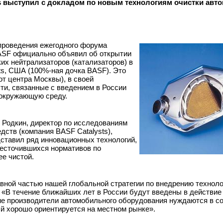
s выступил с докладом по новым технологиям очистки ав
 проведения ежегодного форума
ASF официально объявил об открытии
их нейтрализаторов (катализаторов) в
ts, США (100%-ная дочка BASF). Это
 от центра Москвы), в своей
ти, связанные с введением в России
 окружающую среду.
 Родкин, директор по исследованиям
дств (компания BASF Catalysts),
дставил ряд инновационных технологий,
жесточившихся нормативов по
е чистой.
вной частью нашей глобальной стратегии по внедрению техноло
- «В течение ближайших лет в России будут введены в действие
кие производители автомобильного оборудования нуждаются в с
й хорошо ориентируется на местном рынке».