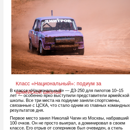
Класс «Национальный»: подиум за
В классе «Национальный» — ДЗ-250 для пилотов 10–15
армейской школой
лет — особенно ярко выступили представители армейской
школы. Все три места на подиуме заняли спортсмены,
связанные с ЦСКА, что стало одним из главных командных
результатов дня.
Первое место занял Николай Чагин из Москвы, набравший
100 очков. Он не просто выиграл, а доминировал в своем
классе. Его отрыв от соперников был очевиден, а стиль