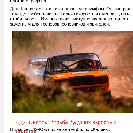
плотного графика.
Для Чагина этот этап стал личным триумфом. Он выиграл
там, где требовались не только скорость и смелость, но и
стабильность. Именно такие выступления делают пилота
заметным для тренеров, соперников и зрителей.
«Д2-Юниор»: борьба будущих взрослых
В классе «Д2-Юниор» на автомобилях «Калина»
пилотов