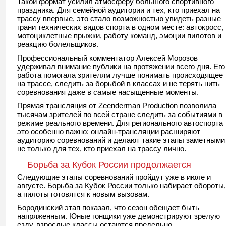
Такой формат усилил атмосферу большого спортивного
праздника. Для семейной аудитории и тех, кто приехал на
трассу впервые, это стало возможностью увидеть разные
грани технических видов спорта в одном месте: автокросс,
мотоциклетные прыжки, работу команд, эмоции пилотов и
реакцию болельщиков.
Профессиональный комментатор Алексей Морозов
удерживал внимание публики на протяжении всего дня. Его
работа помогала зрителям лучше понимать происходящее
на трассе, следить за борьбой в классах и не терять нить
соревнования даже в самые насыщенные моменты.
Прямая трансляция от Zeenderman Production позволила
тысячам зрителей по всей стране следить за событиями в
режиме реального времени. Для регионального автоспорта
это особенно важно: онлайн-трансляции расширяют
аудиторию соревнований и делают такие этапы заметными
не только для тех, кто приехал на трассу лично.
Борьба за Кубок России продолжается
Следующие этапы соревнований пройдут уже в июле и
августе. Борьба за Кубок России только набирает обороты,
а пилоты готовятся к новым вызовам.
Бородинский этап показал, что сезон обещает быть
напряженным. Юные гонщики уже демонстрируют зрелую
езду, взрослые классы остаются предельно