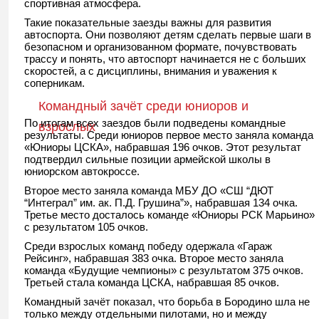
спортивная атмосфера.
Такие показательные заезды важны для развития
автоспорта. Они позволяют детям сделать первые шаги в
безопасном и организованном формате, почувствовать
трассу и понять, что автоспорт начинается не с больших
скоростей, а с дисциплины, внимания и уважения к
соперникам.
Командный зачёт среди юниоров и
По итогам всех заездов были подведены командные
взрослых
результаты. Среди юниоров первое место заняла команда
«Юниоры ЦСКА», набравшая 196 очков. Этот результат
подтвердил сильные позиции армейской школы в
юниорском автокроссе.
Второе место заняла команда МБУ ДО «СШ “ДЮТ
“Интеграл” им. ак. П.Д. Грушина”», набравшая 134 очка.
Третье место досталось команде «Юниоры РСК Марьино»
с результатом 105 очков.
Среди взрослых команд победу одержала «Гараж
Рейсинг», набравшая 383 очка. Второе место заняла
команда «Будущие чемпионы» с результатом 375 очков.
Третьей стала команда ЦСКА, набравшая 85 очков.
Командный зачёт показал, что борьба в Бородино шла не
только между отдельными пилотами, но и между