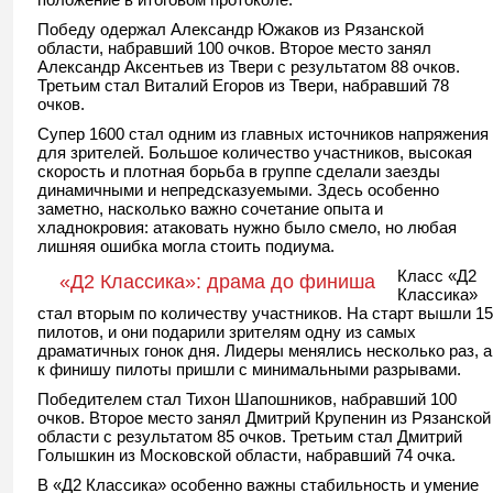
Победу одержал Александр Южаков из Рязанской
области, набравший 100 очков. Второе место занял
Александр Аксентьев из Твери с результатом 88 очков.
Третьим стал Виталий Егоров из Твери, набравший 78
очков.
Супер 1600 стал одним из главных источников напряжения
для зрителей. Большое количество участников, высокая
скорость и плотная борьба в группе сделали заезды
динамичными и непредсказуемыми. Здесь особенно
заметно, насколько важно сочетание опыта и
хладнокровия: атаковать нужно было смело, но любая
лишняя ошибка могла стоить подиума.
Класс «Д2
«Д2 Классика»: драма до финиша
Классика»
стал вторым по количеству участников. На старт вышли 15
пилотов, и они подарили зрителям одну из самых
драматичных гонок дня. Лидеры менялись несколько раз, а
к финишу пилоты пришли с минимальными разрывами.
Победителем стал Тихон Шапошников, набравший 100
очков. Второе место занял Дмитрий Крупенин из Рязанской
области с результатом 85 очков. Третьим стал Дмитрий
Голышкин из Московской области, набравший 74 очка.
В «Д2 Классика» особенно важны стабильность и умение