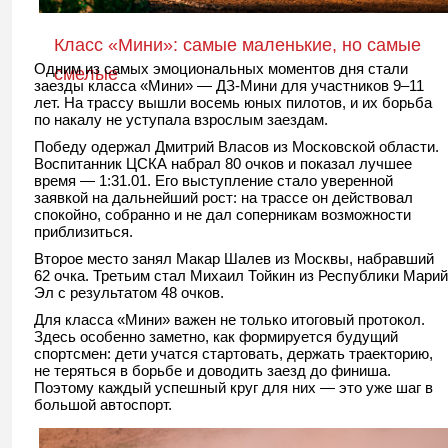
Класс «Мини»: самые маленькие, но самые
Одним из самых эмоциональных моментов дня стали
смелые
заезды класса «Мини» — ДЗ-Мини для участников 9–11
лет. На трассу вышли восемь юных пилотов, и их борьба
по накалу не уступала взрослым заездам.
Победу одержал Дмитрий Власов из Московской области.
Воспитанник ЦСКА набрал 80 очков и показал лучшее
время — 1:31.01. Его выступление стало уверенной
заявкой на дальнейший рост: на трассе он действовал
спокойно, собранно и не дал соперникам возможности
приблизиться.
Второе место занял Макар Шалев из Москвы, набравший
62 очка. Третьим стал Михаил Тойкин из Республики Марий
Эл с результатом 48 очков.
Для класса «Мини» важен не только итоговый протокол.
Здесь особенно заметно, как формируется будущий
спортсмен: дети учатся стартовать, держать траекторию,
не теряться в борьбе и доводить заезд до финиша.
Поэтому каждый успешный круг для них — это уже шаг в
большой автоспорт.