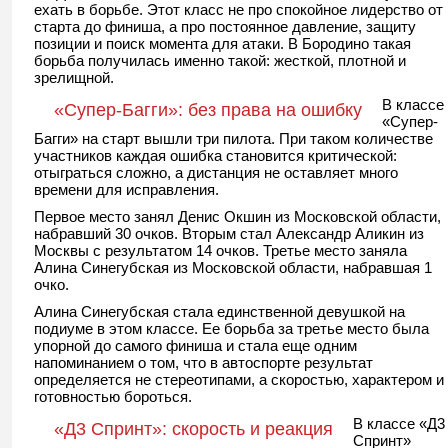
ехать в борьбе. Этот класс не про спокойное лидерство от
старта до финиша, а про постоянное давление, защиту
позиции и поиск момента для атаки. В Бородино такая
борьба получилась именно такой: жесткой, плотной и
зрелищной.
В классе
«Супер-Багги»: без права на ошибку
«Супер-
Багги» на старт вышли три пилота. При таком количестве
участников каждая ошибка становится критической:
отыграться сложно, а дистанция не оставляет много
времени для исправления.
Первое место занял Денис Окшин из Московской области,
набравший 30 очков. Вторым стал Александр Аликин из
Москвы с результатом 14 очков. Третье место заняла
Алина Синегубская из Московской области, набравшая 1
очко.
Алина Синегубская стала единственной девушкой на
подиуме в этом классе. Ее борьба за третье место была
упорной до самого финиша и стала еще одним
напоминанием о том, что в автоспорте результат
определяется не стереотипами, а скоростью, характером и
готовностью бороться.
В классе «Д3
«Д3 Спринт»: скорость и реакция
Спринт»