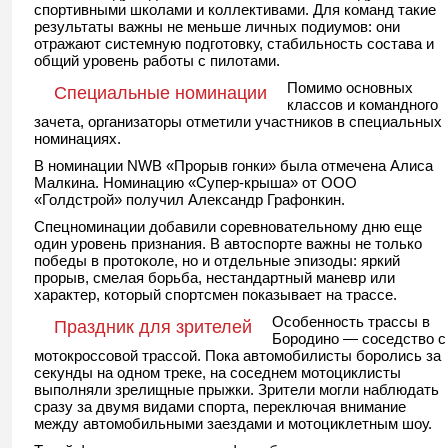
спортивными школами и коллективами. Для команд такие
результаты важны не меньше личных подиумов: они
отражают системную подготовку, стабильность состава и
общий уровень работы с пилотами.
Помимо основных
Специальные номинации
классов и командного
зачета, организаторы отметили участников в специальных
номинациях.
В номинации NWB «Прорыв гонки» была отмечена Алиса
Малкина. Номинацию «Супер-крыша» от ООО
«Голдстрой» получил Александр Графонкин.
Спецноминации добавили соревновательному дню еще
один уровень признания. В автоспорте важны не только
победы в протоколе, но и отдельные эпизоды: яркий
прорыв, смелая борьба, нестандартный маневр или
характер, который спортсмен показывает на трассе.
Особенность трассы в
Праздник для зрителей
Бородино — соседство с
мотокроссовой трассой. Пока автомобилисты боролись за
секунды на одном треке, на соседнем мотоциклисты
выполняли зрелищные прыжки. Зрители могли наблюдать
сразу за двумя видами спорта, переключая внимание
между автомобильными заездами и мотоциклетным шоу.