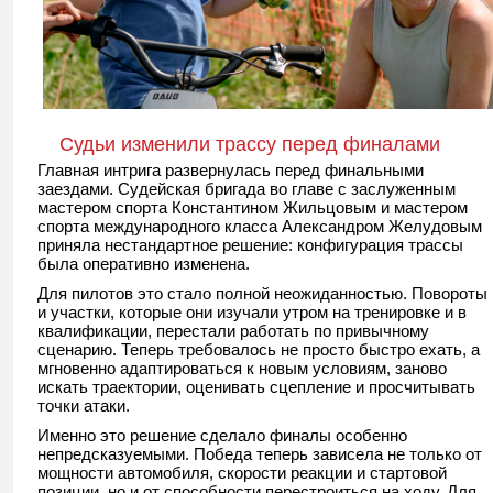
Судьи изменили трассу перед финалами
Главная интрига развернулась перед финальными
заездами. Судейская бригада во главе с заслуженным
мастером спорта Константином Жильцовым и мастером
спорта международного класса Александром Желудовым
приняла нестандартное решение: конфигурация трассы
была оперативно изменена.
Для пилотов это стало полной неожиданностью. Повороты
и участки, которые они изучали утром на тренировке и в
квалификации, перестали работать по привычному
сценарию. Теперь требовалось не просто быстро ехать, а
мгновенно адаптироваться к новым условиям, заново
искать траектории, оценивать сцепление и просчитывать
точки атаки.
Именно это решение сделало финалы особенно
непредсказуемыми. Победа теперь зависела не только от
мощности автомобиля, скорости реакции и стартовой
позиции, но и от способности перестроиться на ходу. Для