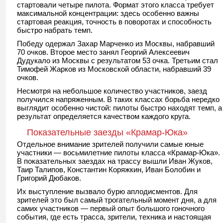
стартовали четыре пилота. Формат этого класса требует
максимальной концентрации: здесь особенно важны
стартовая реакция, точность в поворотах и способность
быстро набрать темп.
Победу одержал Захар Марченко из Москвы, набравший
70 очков. Второе место занял Георгий Алексеевич
Дудукало из Москвы с результатом 53 очка. Третьим стал
Тимофей Жарков из Московской области, набравший 39
очков.
Несмотря на небольшое количество участников, заезд
получился напряженным. В таких классах борьба нередко
выглядит особенно чистой: пилоты быстро находят темп, а
результат определяется качеством каждого круга.
Показательные заезды «Крамар-Юка»
Отдельное внимание зрителей получили самые юные
участники — восьмилетние пилоты класса «Крамар-Юка».
В показательных заездах на трассу вышли Иван Жуков,
Таир Талипов, Константин Коряжкин, Иван Болобин и
Григорий Дюбаков.
Их выступление вызвало бурю аплодисментов. Для
зрителей это был самый трогательный момент дня, а для
самих участников — первый опыт большого гоночного
события, где есть трасса, зрители, техника и настоящая