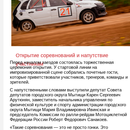
Открытие соревнований и напутствие
Перед началом заездов состоялась торжественная
участникам
церемония открытия. У стартовой линии на
импровизированной сцене собрались почетные гости,
которые приветствовали участников, тренеров, команды и
зрителей.
С напутственными словами выступили депутат Совета
депутатов городского округа Мытищи Карен Сергеевич
Арутюнян, заместитель начальника управления по
физической культуре и спорту администрации городского
округа Мытищи Мария Владимировна Ивинская и
председатель Комиссии по ралли-рейдам Мотоциклетной
Федерации России Роберт Федорович Санакоев.
«Такие соревнования — это не просто гонки. Это