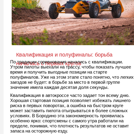
Квалификация и полуфиналы: борьба
По традиции соревнования начались с квалификации.
началась с первых кругов
Утром пилоты выехали на трассу, чтобы показать лучшее
время и получить выгодные позиции на старте
полуфиналов. Уже на этом этапе стало понятно, что легких
заездов не будет: в борьбе за место в первой группе
значение имела каждая десятая доля секунды.
Квалификация в автокроссе часто задает тон всему дню.
Хорошая стартовая позиция позволяет избежать лишнего
риска в первых поворотах, а ошибка на быстром круге
может заставить пилота отыгрываться в более сложных
условиях. В Бородино эта закономерность проявилась
особенно ярко: спортсмены с самого утра работали на
пределе, понимая, что плотность результатов не оставит
запаса на осторожную езду.