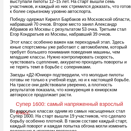
выступали пилоты 12–15 лет. На старт вышли семь
участников, и каждый из них стремился доказать, что готов
к более серьезному уровню автоспорта.
Победу одержал Кирилл Барбаков из Московской области,
набравший 70 очков. Второе место занял Александр
Абрамов из Москвы с результатом 53 очка. Третьим стал
Егор Кондратьев из Москвы, набравший 39 очков.
Этот класс особенно важен как переходный этап. Здесь
юные спортсмены уже работают с автомобилем, который
требует большего понимания поведения машины, чем
младшие классы. Нужно контролировать скорость,
чувствовать сцепление, аккуратно проходить повороты и
не терять темп в борьбе с соперниками.
Заезды «Д2-Юниор» подтвердили, что молодые пилоты
готовы не только к учебной езде, но и к настоящей борьбе.
На трассе они действовали уверенно, а плотность
результатов показала, что конкуренция в юниорском
автокроссе продолжает расти.
Супер 1600: самый напряженный взрослый
Во взрослых классах одним из самых насыщенных стал
класс
Супер 1600. На старт вышли 19 участников, что сделало
борьбу особенно плотной. В таком составе каждый старт,
каждый поворот и каждая попытка обгона могли изменить
положение в итоговом протоколе.