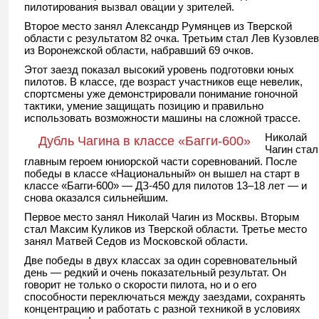
пилотирования вызвал овации у зрителей.
Второе место занял Александр Румянцев из Тверской
области с результатом 82 очка. Третьим стал Лев Кузовлев
из Воронежской области, набравший 69 очков.
Этот заезд показал высокий уровень подготовки юных
пилотов. В классе, где возраст участников еще невелик,
спортсмены уже демонстрировали понимание гоночной
тактики, умение защищать позицию и правильно
использовать возможности машины на сложной трассе.
Николай
Дубль Чагина в классе «Багги-600»
Чагин стал
главным героем юниорской части соревнований. После
победы в классе «Национальный» он вышел на старт в
классе «Багги-600» — ДЗ-450 для пилотов 13–18 лет — и
снова оказался сильнейшим.
Первое место занял Николай Чагин из Москвы. Вторым
стал Максим Куликов из Тверской области. Третье место
занял Матвей Седов из Московской области.
Две победы в двух классах за один соревновательный
день — редкий и очень показательный результат. Он
говорит не только о скорости пилота, но и о его
способности переключаться между заездами, сохранять
концентрацию и работать с разной техникой в условиях