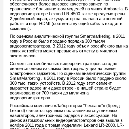
обеспечивает более высокое качество записи по
сравнению с большинством моделей на чипах Ambarella. В
видеорегистраторе Lexand LR-4500 также предусмотрены
2-дюймовый экран, аккумулятор на полчаса автономной
работы и порт HDMI (соответствующий кабель входит в
комплект).
По оценкам аналитической группы Smartmarketing, в 2011
году в России было продано порядка 300 тысяч
видеорегистраторов. В 2012 году объем российского рынка
таких устройств может превысить отметку в миллион
экземпляров.
Сегмент автомобильных видеорегистраторов сегодня
является одним из самых быстрорастущих на рынке
электронных гаджетов. По оценкам аналитической группы
SmartMarketing , в 2011 году в России было продано около
300 тыс. таких устройств. В 2012 году этот сегмент
вырастет вдвое или даже втрое - в нашей стране будет
реализовано от 700 тысяч до миллиона
видеорегистраторов.
Российская компания «Лаборатория "Лександ"» (бренд
Lexand) является крупным поставщиком спутниковых
навигаторов, электронных ридеров и аксессуаров. На
рынок автомобильных видеорегистраторов она вышла в
ноябре 2011 года с тремя моделями: Lexand LR-2000, LR-