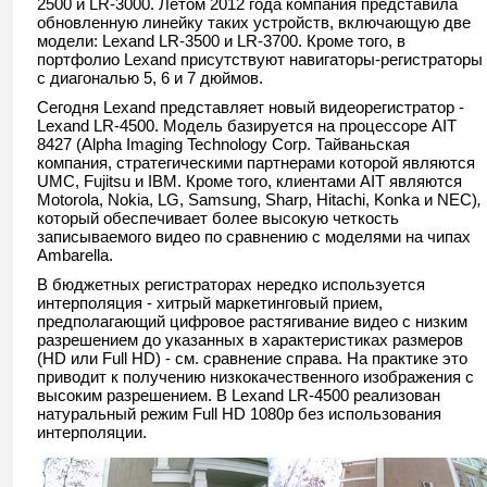
2500 и LR-3000. Летом 2012 года компания представила
обновленную линейку таких устройств, включающую две
модели: Lexand LR-3500 и LR-3700. Кроме того, в
портфолио Lexand присутствуют навигаторы-регистраторы
с диагональю 5, 6 и 7 дюймов.
Сегодня Lexand представляет новый видеорегистратор -
Lexand LR-4500. Модель базируется на процессоре AIT
8427 (Alpha Imaging Technology Corp. Тайваньская
компания, стратегическими партнерами которой являются
UMC, Fujitsu и IBM. Кроме того, клиентами AIT являются
Motorola, Nokia, LG, Samsung, Sharp, Hitachi, Konka и NEC)
,
который обеспечивает
более высокую четкость
записываемого видео по сравнению с моделями на чипах
Ambarella.
В бюджетных регистраторах нередко используется
интерполяция - хитрый маркетинговый прием,
предполагающий цифровое растягивание видео с низким
разрешением до указанных в характеристиках размеров
(HD или Full HD) - см. сравнение справа. На практике это
приводит к получению низкокачественного изображения с
высоким разрешением. В Lexand LR-4500 реализован
натуральный режим Full HD 1080p без использования
интерполяции.