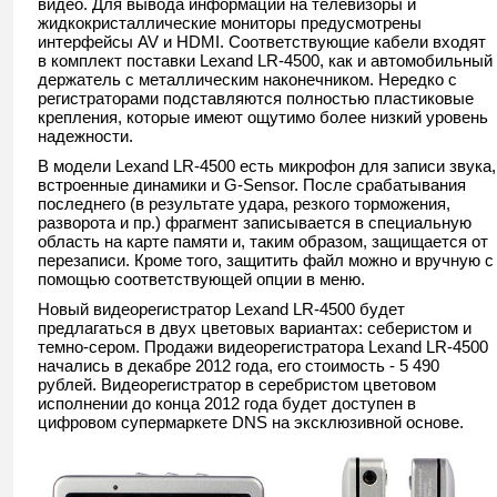
видео. Для вывода информации на телевизоры и
жидкокристаллические мониторы предусмотрены
интерфейсы AV и HDMI. Соответствующие кабели входят
в комплект поставки Lexand LR-4500, как и автомобильный
держатель с металлическим наконечником. Нередко с
регистраторами подставляются полностью пластиковые
крепления, которые имеют ощутимо более низкий уровень
надежности.
В модели Lexand LR-4500 есть микрофон для записи звука,
встроенные динамики и G-Sensor. После срабатывания
последнего (в результате удара, резкого торможения,
разворота и пр.) фрагмент записывается в специальную
область на карте памяти и, таким образом, защищается от
перезаписи. Кроме того, защитить файл можно и вручную с
помощью соответствующей опции в меню.
Новый видеорегистратор Lexand LR-4500 будет
предлагаться в двух цветовых вариантах: себеристом и
темно-сером. Продажи видеорегистратора Lexand LR-4500
начались в декабре 2012 года, его стоимость - 5 490
рублей. Видеорегистратор в серебристом цветовом
исполнении до конца 2012 года будет доступен в
цифровом супермаркете DNS на эксклюзивной основе.