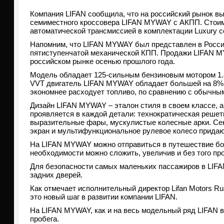
Компания LIFAN сообщила, что на российский рынок в
семиместного кроссовера LIFAN MYWAY с АКПП. Стои
автоматической трансмиссией в комплектации Luxury с
Напомним, что LIFAN MYWAY был представлен в России
пятиступенчатой механической КПП. Продажи LIFAN M
российском рынке осенью прошлого года.
Модель обладает 125-сильным бензиновым мотором 1.8
VVT двигатель LIFAN MYWAY обладает большей на 8%
экономнее расходует топливо, по сравнению с обычны
Дизайн LIFAN MYWAY – эталон стиля в своем классе, а
проявляется в каждой детали: технократическая решет
выразительные фары, мускулистые колесные арки. С
экран и мультифункциональное рулевое колесо придаю
На LIFAN MYWAY можно отправиться в путешествие бол
необходимости можно сложить, увеличив и без того пр
Для безопасности самых маленьких пассажиров в LIF
задних дверей.
Как отмечает исполнительный директор Lifan Motors R
это новый шаг в развитии компании LIFAN.
На LIFAN MYWAY, как и на весь модельный ряд LIFAN в 
пробега.