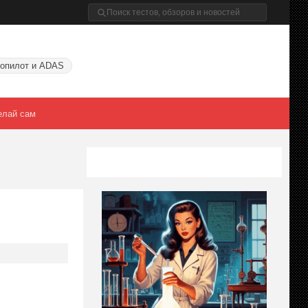
опилот и ADAS
елай сам