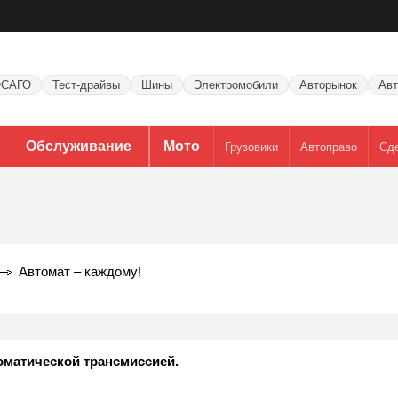
САГО
Тест-драйвы
Шины
Электромобили
Авторынок
Авт
Обслуживание
Мото
Грузовики
Автоправо
Сд
Автомат – каждому!
оматической трансмиссией.