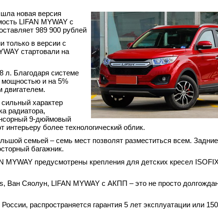
ышла новая версия
мость LIFAN MYWAY с
оставляет 989 900 рублей
 только в версии с
YWAY стартовали на
 л. Благодаря системе
 мощностью и на 5%
м двигателем.
 сильный характер
ка радиатора,
енсорный 9-дюймовый
т интерьеру более технологический облик.
ьшой семьей – семь мест позволят разместиться всем. Задние
осторный багажник.
AN MYWAY предусмотрены крепления для детских кресел ISOFIX
us, Ван Сяолун, LIFAN MYWAY с АКПП – это не просто долгождан
России, распространяется гарантия 5 лет эксплуатации или 150