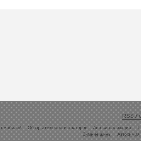
RSS ле
томобилей
Обзоры видеорегистраторов
Автосигнализации
Т
Зимние шины
Автохимия