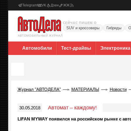
Telegram
VK
Дзен
ЖЖ
СЕЙЧАС ПИШЕМ О
SUV и кроссоверы
Гибриды
О
АВТОМОБИЛЬНЫЙ ЖУРНАЛ
Автомобили
Тест-драйвы
Электроника
Журнал "АВТОДЕЛА"
МАТЕРИАЛЫ
Новости
Автомат – каждому!
30.05.2018
LIFAN MYWAY появился на российском рынке с авт