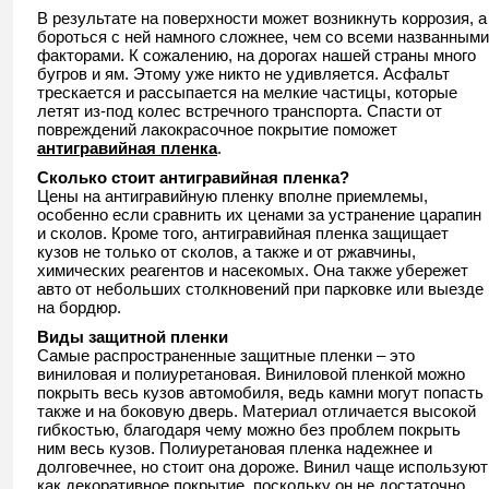
В результате на поверхности может возникнуть коррозия, а
бороться с ней намного сложнее, чем со всеми названными
факторами. К сожалению, на дорогах нашей страны много
бугров и ям. Этому уже никто не удивляется. Асфальт
трескается и рассыпается на мелкие частицы, которые
летят из-под колес встречного транспорта. Спасти от
повреждений лакокрасочное покрытие поможет
антигравийная пленка
.
Сколько стоит антигравийная пленка?
Цены на антигравийную пленку вполне приемлемы,
особенно если сравнить их ценами за устранение царапин
и сколов. Кроме того, антигравийная пленка защищает
кузов не только от сколов, а также и от ржавчины,
химических реагентов и насекомых. Она также убережет
авто от небольших столкновений при парковке или выезде
на бордюр.
Виды защитной пленки
Самые распространенные защитные пленки – это
виниловая и полиуретановая. Виниловой пленкой можно
покрыть весь кузов автомобиля, ведь камни могут попасть
также и на боковую дверь. Материал отличается высокой
гибкостью, благодаря чему можно без проблем покрыть
ним весь кузов. Полиуретановая пленка надежнее и
долговечнее, но стоит она дороже. Винил чаще используют
как декоративное покрытие, поскольку он не достаточно