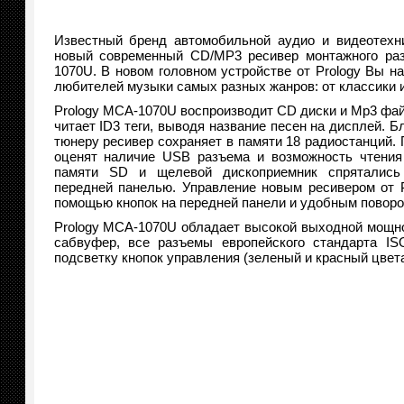
Известный бренд автомобильной аудио и видеотехни
новый современный CD/MP3 ресивер монтажного раз
1070U. В новом головном устройстве от Prology Вы на
любителей музыки самых разных жанров: от классики и 
Prology MCA-1070U воспроизводит CD диски и Mp3 фай
читает ID3 теги, выводя название песен на дисплей. 
тюнеру ресивер сохраняет в памяти 18 радиостанций.
оценят наличие USB разъема и возможность чтения
памяти SD и щелевой дископриемник спрятались
передней панелью. Управление новым ресивером от P
помощью кнопок на передней панели и удобным повор
Prology MCA-1070U обладает высокой выходной мощно
сабвуфер, все разъемы европейского стандарта I
подсветку кнопок управления (зеленый и красный цвета)