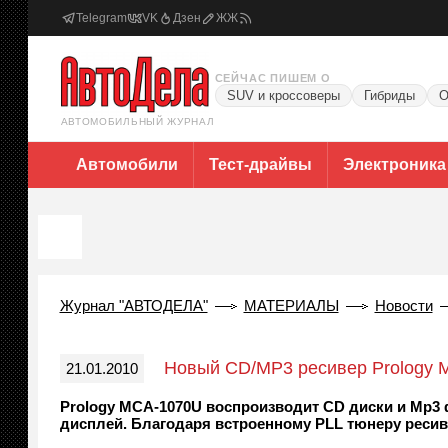
Telegram
VK
Дзен
ЖЖ
СЕЙЧАС ПИШЕМ О
SUV и кроссоверы
Гибриды
О
АВТОМОБИЛЬНЫЙ ЖУРНАЛ
Автомобили
Тест-драйвы
Электроника
Журнал "АВТОДЕЛА"
МАТЕРИАЛЫ
Новости
Новый CD/MP3 ресивер Prology
21.01.2010
Prology MCA-1070U воспроизводит CD диски и Mp3 ф
дисплей. Благодаря встроенному PLL тюнеру ресиве