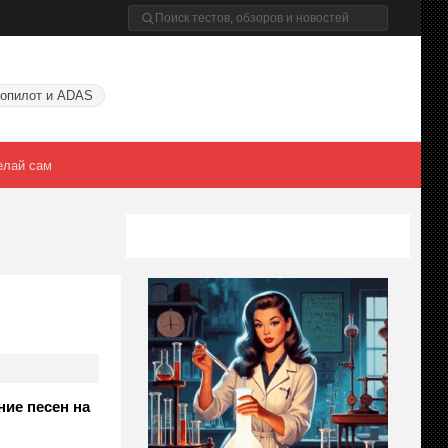
опилот и ADAS
елай сам
ние песен на