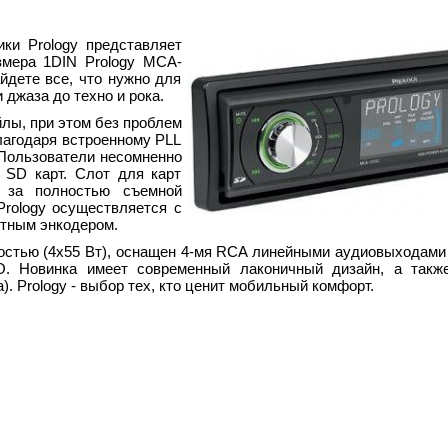
ки Prology представляет
мера 1DIN Prology MCA-
йдете все, что нужно для
джаза до техно и рока.
лы, при этом без проблем
Благодаря встроенному PLL
 Пользователи несомненно
 SD карт. Слот для карт
 за полностью съемной
rology осуществляется с
отным энкодером.
стью (4х55 Вт), оснащен 4-мя RCA линейными аудиовыходами
SO. Новинка имеет современный лаконичный дизайн, а такж
. Prology - выбор тех, кто ценит мобильный комфорт.