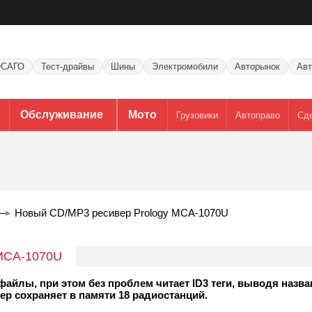
САГО
Тест-драйвы
Шины
Электромобили
Авторынок
Авт
Обслуживание
Мото
Грузовики
Автоправо
Сд
Новый CD/MP3 ресивер Prology MCA-1070U
 MCA-1070U
айлы, при этом без проблем читает ID3 теги, выводя назва
р сохраняет в памяти 18 радиостанций.