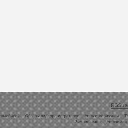
RSS ле
томобилей
Обзоры видеорегистраторов
Автосигнализации
Т
Зимние шины
Автохимия