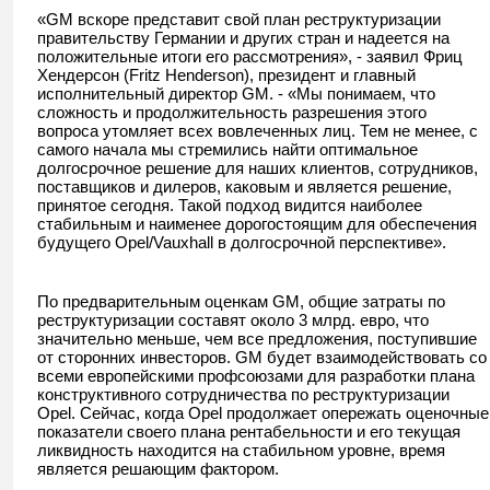
«GM вскоре представит свой план реструктуризации
правительству Германии и других стран и надеется на
положительные итоги его рассмотрения», - заявил Фриц
Хендерсон (Fritz Henderson), президент и главный
исполнительный директор GM. - «Мы понимаем, что
сложность и продолжительность разрешения этого
вопроса утомляет всех вовлеченных лиц. Тем не менее, с
самого начала мы стремились найти оптимальное
долгосрочное решение для наших клиентов, сотрудников,
поставщиков и дилеров, каковым и является решение,
принятое сегодня. Такой подход видится наиболее
стабильным и наименее дорогостоящим для обеспечения
будущего Opel/Vauxhall в долгосрочной перспективе».
По предварительным оценкам GM, общие затраты по
реструктуризации составят около 3 млрд. евро, что
значительно меньше, чем все предложения, поступившие
от сторонних инвесторов. GM будет взаимодействовать со
всеми европейскими профсоюзами для разработки плана
конструктивного сотрудничества по реструктуризации
Opel. Сейчас, когда Opel продолжает опережать оценочные
показатели своего плана рентабельности и его текущая
ликвидность находится на стабильном уровне, время
является решающим фактором.