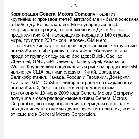
###
Корпорация
General
Motors
Company
- один из
крупнейших производителей автомобилей - была основана
в 1908 году. Ее возглавляет Международная штаб-
квартира корпорации, расположенная в Детройте; на
предприятиях GM, находящихся порядка в 140 странах
мира, трудятся 209 тысяч человек. GM и его
стратегические партнеры производят легковые и грузовые
автомобили в 34 странах, в том числе обслуживают и
продают группу следующих брендов: Buick, Cadillac,
Chevrolet, GMC, GM Daewoo, Holden, Opel, Vauxhall и
Wuling. Крупнейшим национальным рынком продукции GM
являются США, за ними следуют Китай, Бразилия,
Великобритания, Канада, Россия и Германия. Дочерняя
компания GM - OnStar - лидер в отрасли по сохранности
автомобилей, безопасности и информационным
технологиям. 10 июля 2009 года General Motors Company
получила в свое распоряжение активы General Motors
Corporation, поэтому обращения к периодам в прошлом,
находящиеся в этом или других пресс-материалах, имеют
отношение к General Motors Corporation.