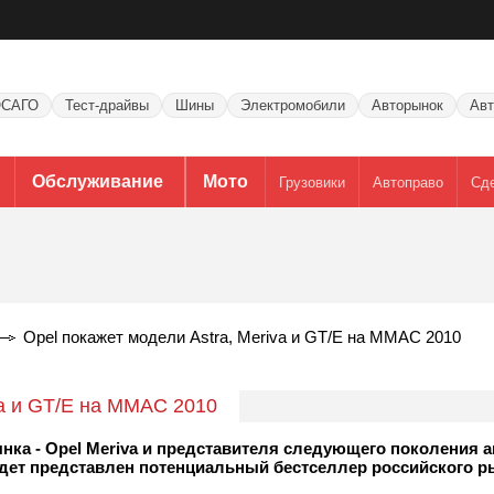
САГО
Тест-драйвы
Шины
Электромобили
Авторынок
Авт
Обслуживание
Мото
Грузовики
Автоправо
Сд
Opel покажет модели Astra, Meriva и GT/E на ММАС 2010
va и GT/E на ММАС 2010
нка - Opel Meriva и представителя следующего поколения а
 будет представлен потенциальный бестселлер российского р