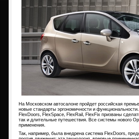
На Московском автосалоне пройдет российская премьер
новые стандарты эргономичности и функциональности
FlexDoors, FlexSpace, FlexRail, FlexFix призваны сде
так и длительные путешествия. Все системы нового Op
применения.
Так, например, была внедрена система FlexDoors, пр
против движения: эта технология, впервые примененная