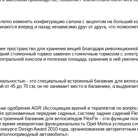
т легко изменять конфигурацию салона с акцентом на больший к
гаются вперед и назад независимо друг от друга, что позволяе
ннее пространство для хранения вещей благодаря революционно
дкий стояночный тормоз заменен стояночным тормозом с элект
ентральной консоли и полезная площадь хранения в ней увелич
ональностью - это специальный встроенный багажник для велос
от 45 до 70 см, он не занимает место в багажнике, а выдвигает
знак одобрения AGR (Ассоциации врачей и терапевтов по вопро
я эргономичные передние сиденья, систему задних сидений Fle
строенный багажник для велосипедов FlexFix - эти функции по
же время невероятная функциональность Opel Meriva успешно со
онкурсе Design Award 2010 года, организованном авторитетным
н/полноприводный автомобиль».