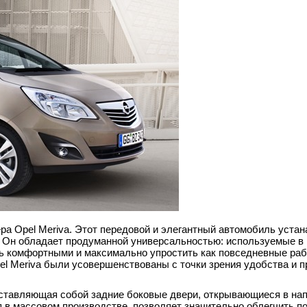
а Opel Meriva. Этот передовой и элегантный автомобиль устан
. Он обладает продуманной универсальностью: используемые в
лать комфортными и максимально упростить как повседневные раб
el Meriva были усовершенствованы с точки зрения удобства и 
едставляющая собой задние боковые двери, открывающиеся в на
 в массовом производстве, позволяет значительно облегчить п