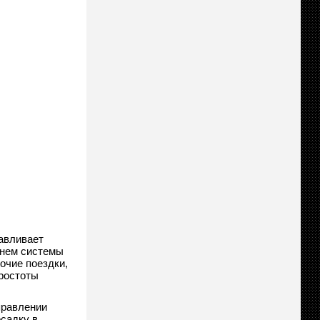
авливает
 нем системы
очие поездки,
простоты
правлении
осадку в