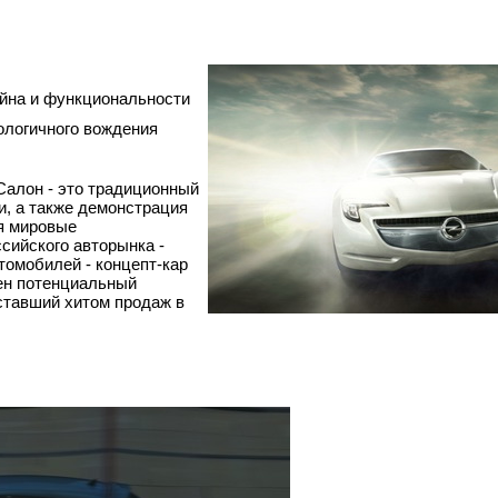
йна и функциональности
ологичного вождения
алон - это традиционный
, а также демонстрация
я мировые
сийского авторынка -
томобилей - концепт-кар
лен потенциальный
 ставший хитом продаж в