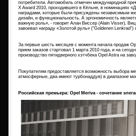
потребители. Автомобиль отмечен международной прем
X Award 2010, проходившего в Кёльне, в номинациях «
наградами, которые были присуждены независимым жюри
дизайн, и функциональность. А эргономичность являе
важную роль», - говорит Алан Виссер (Alain Visser), Ви
завоевал награду «Золотой руль» ("Goldenen Lenkrad") о
За первые шесть месяцев с момента начала продаж Opel
прием заказов стартовал 1 марта 2010 года, и на сего
производство пятидверного хэтчбека Opel Astra на зав
Покупателям предоставляется возможность выбора меж
атмосферные, два имеют турбонаддув) в диапазоне мощ
Российская премьера:
Opel
Meriva
- сочетание элег