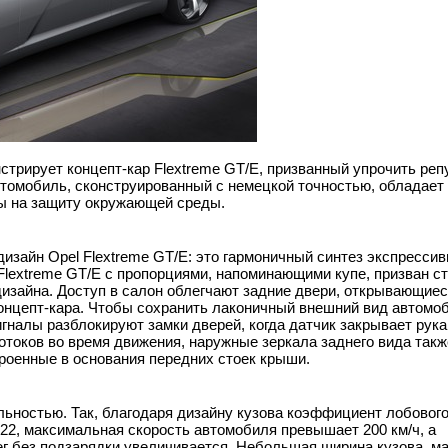
стрирует концепт-кар Flextreme GT/E, призванный упрочить ре
Автомобиль, сконструированный с немецкой точностью, обладае
ы на защиту окружающей среды.
изайн Opel Flextreme GT/E: это гармоничный синтез экспрессив
lextreme GT/E с пропорциями, напоминающими купе, призван ст
изайна. Доступ в салон облегчают задние двери, открывающиес
концепт-кара. Чтобы сохранить лаконичный внешний вид автомоб
гналы разблокируют замки дверей, когда датчик закрывает рука
токов во время движения, наружные зеркала заднего вида такж
роенные в основания передних стоек крыши.
льностью. Так, благодаря дизайну кузова коэффициент лобовог
,22, максимальная скорость автомобиля превышает 200 км/ч, а
ег без подзарядки увеличивается. Небольшая ширина кузова, м