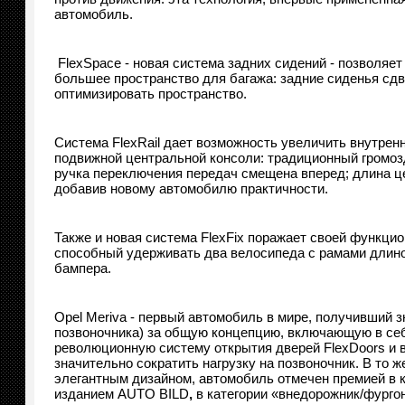
автомобиль.
FlexSpace - новая система задних сидений - позволяе
большее пространство для багажа: задние сиденья сдви
оптимизировать пространство.
Система FlexRail дает возможность увеличить внутре
подвижной центральной консоли: традиционный громоз
ручка переключения передач смещена вперед; длина ц
добавив новому автомобилю практичности.
Также и новая система FlexFix поражает своей функци
способный удерживать два велосипеда с рамами длиной 
бампера.
Opel Meriva - первый автомобиль в мире, получивший 
позвоночника) за общую концепцию, включающую в себ
революционную систему открытия дверей FlexDoors и в
значительно сократить нагрузку на позвоночник. В то 
элегантным дизайном, автомобиль отмечен премией в к
изданием AUTO BILD
,
в категории «внедорожник/фурго