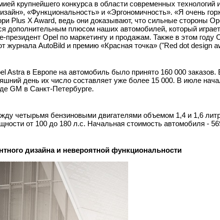
ией крупнейшего конкурса в области современных технологий и
Дизайн», «Функциональность» и «Эргономичность». «Я очень гор
 Plus X Award, ведь они доказывают, что сильные стороны Opel
тся дополнительным плюсом наших автомобилей, который играет
це-президент Opel по маркетингу и продажам. Также в этом году O
т журнала AutoBild и премию «Красная точка» ("Red dot design aw
 Astra в Европе на автомобиль было принято 160 000 заказов. 
дняшний день их число составляет уже более 15 000. В июле нач
оде GM в Санкт-Петербурге.
ду четырьмя бензиновыми двигателями объемом 1,4 и 1,6 литра
ности от 100 до 180 л.с. Начальная стоимость автомобиля - 56
антного дизайна и невероятной функциональности