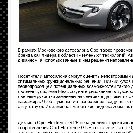
В рамках Московского автосалона Opel также продемон
бренда как лидера в области «зеленых» технологий. 
дизайном, а использованные в нем решения направлен
Посетители автосалона смогут оценить неповторимый д
оптимальных функциональных решений. Низкий кузов F
первопроходцем потенциальных возможностей такого д
движения, система FlexDoor, интегрированная в кузов 
дверные рукоятки заменены на световые датчики: их си
пассажира. Чтобы уменьшить завихрения воздушных по
отсутствуют. Их заменяет маленькие видеокамеры, вст
Дизайн в Opel Flextreme GT/E неразделим с функциона
сопротивления Opel Flextreme GT/E составляет всего 0
электроэнергия при этом расходуется экономно и проб