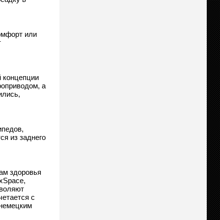
омфорт или
т
й концепции
роприводом, а
ились,
ипедов,
ся из заднего
сам здоровья
xSpace,
зволяют
четается с
 немецким