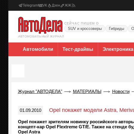
Telegram
VK
Дзен
ЖЖ
СЕЙЧАС ПИШЕМ О
SUV и кроссоверы
Гибриды
О
АВТОМОБИЛЬНЫЙ ЖУРНАЛ
Автомобили
Тест-драйвы
Электроника
Журнал "АВТОДЕЛА"
МАТЕРИАЛЫ
Новости
Opel покажет модели Astra, Meri
01.09.2010
Opel покажет зрителям новинку российского авторы
концепт-кар Opel Flextreme GT/E. Также на стенде
Opel Astra