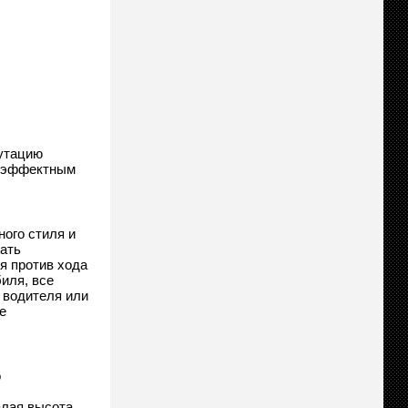
путацию
т эффектным
ного стиля и
ать
я против хода
иля, все
 водителя или
е
о
алая высота