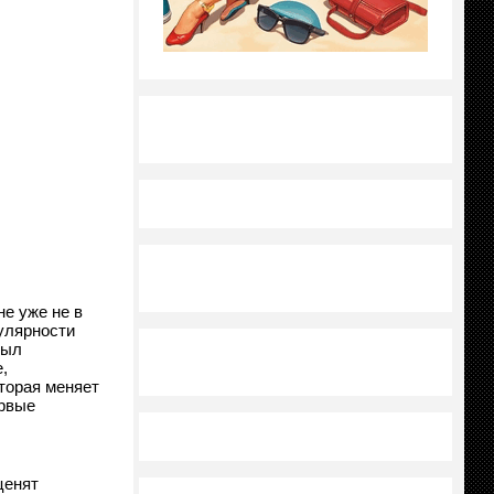
не уже не в
пулярности
был
,
торая меняет
ервые
ценят