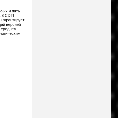
овых и пять
1.3 CDTI
н гарантирует
щей версией
и среднем
ологическим