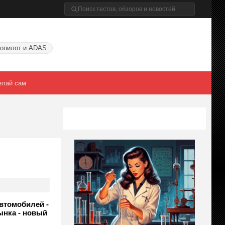
опилот и ADAS
елай сам
втомобилей -
ынка - новый