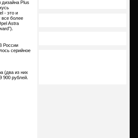
 дизайна Plus
жусь
 - это и
 все более
pel Astra
ard").
В России
алось серийное
 (два из них
9 900 рублей.