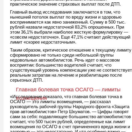
практическое значение страховых выплат после ДТП.
Главный вывод исследования заключается в том, что
нынешний потолок выплат по вреду жизни и здоровью
воспринимается как явно заниженный. Сумму в 500 тыс.
рублей назвали недостаточной 83,2% опрошенных. При
этом 36,1% выбрали наиболее жесткую формулировку —
«совсем недостаточно». Еще 47,1% считают действующий
лимит «скорее недостаточным».
Таким образом, критическое отношение к текущему лимиту
сформировано не только среди небольшой группы
недовольных автомобилистов. Речь идет о массовом
восприятии: большинство водителей считает, что
существующий уровень компенсации уже не соответствует
реальным затратам на лечение и реабилитацию после
серьезных ДТП.
Главная болевая точка ОСАГО — лимиты
«Исследование показало, что главная болевая точка в
возмещения
ОСАГО — это лимиты возмещения, — рассказал
руководитель рабочей группы Народного фронта «Защита
прав автомобилистов» Петр Шкуматов. — Цифры говорят
сами за себя: подавляющее большинство автомобилистов
считает, что 500 тысяч рублей, определенные как лимит
возмещения по ОСАГО в счет причиненного вреда жизни и
здоровью — это недостаточно. И что особенно важно —