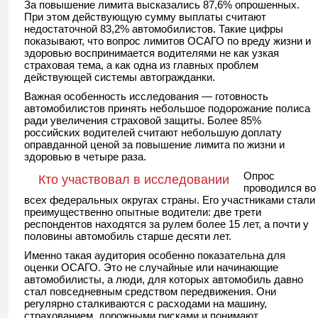
За повышение лимита высказались 87,6% опрошенных.
При этом действующую сумму выплаты считают
недостаточной 83,2% автомобилистов. Такие цифры
показывают, что вопрос лимитов ОСАГО по вреду жизни и
здоровью воспринимается водителями не как узкая
страховая тема, а как одна из главных проблем
действующей системы автогражданки.
Важная особенность исследования — готовность
автомобилистов принять небольшое подорожание полиса
ради увеличения страховой защиты. Более 85%
российских водителей считают небольшую доплату
оправданной ценой за повышение лимита по жизни и
здоровью в четыре раза.
Опрос
Кто участвовал в исследовании
проводился во
всех федеральных округах страны. Его участниками стали
преимущественно опытные водители: две трети
респондентов находятся за рулем более 15 лет, а почти у
половины автомобиль старше десяти лет.
Именно такая аудитория особенно показательна для
оценки ОСАГО. Это не случайные или начинающие
автомобилисты, а люди, для которых автомобиль давно
стал повседневным средством передвижения. Они
регулярно сталкиваются с расходами на машину,
страхованием, дорожными рисками и понимают