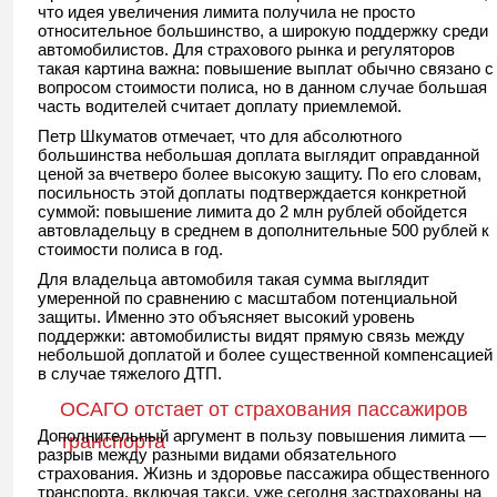
что идея увеличения лимита получила не просто
относительное большинство, а широкую поддержку среди
автомобилистов. Для страхового рынка и регуляторов
такая картина важна: повышение выплат обычно связано с
вопросом стоимости полиса, но в данном случае большая
часть водителей считает доплату приемлемой.
Петр Шкуматов отмечает, что для абсолютного
большинства небольшая доплата выглядит оправданной
ценой за вчетверо более высокую защиту. По его словам,
посильность этой доплаты подтверждается конкретной
суммой: повышение лимита до 2 млн рублей обойдется
автовладельцу в среднем в дополнительные 500 рублей к
стоимости полиса в год.
Для владельца автомобиля такая сумма выглядит
умеренной по сравнению с масштабом потенциальной
защиты. Именно это объясняет высокий уровень
поддержки: автомобилисты видят прямую связь между
небольшой доплатой и более существенной компенсацией
в случае тяжелого ДТП.
ОСАГО отстает от страхования пассажиров
Дополнительный аргумент в пользу повышения лимита —
транспорта
разрыв между разными видами обязательного
страхования. Жизнь и здоровье пассажира общественного
транспорта, включая такси, уже сегодня застрахованы на