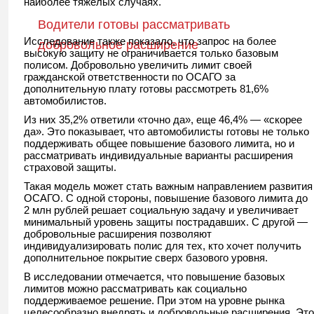
наиболее тяжелых случаях.
Водители готовы рассматривать
Исследование также показало, что запрос на более
добровольное расширение
высокую защиту не ограничивается только базовым
полисом. Добровольно увеличить лимит своей
гражданской ответственности по ОСАГО за
дополнительную плату готовы рассмотреть 81,6%
автомобилистов.
Из них 35,2% ответили «точно да», еще 46,4% — «скорее
да». Это показывает, что автомобилисты готовы не только
поддерживать общее повышение базового лимита, но и
рассматривать индивидуальные варианты расширения
страховой защиты.
Такая модель может стать важным направлением развития
ОСАГО. С одной стороны, повышение базового лимита до
2 млн рублей решает социальную задачу и увеличивает
минимальный уровень защиты пострадавших. С другой —
добровольные расширения позволяют
индивидуализировать полис для тех, кто хочет получить
дополнительное покрытие сверх базового уровня.
В исследовании отмечается, что повышение базовых
лимитов можно рассматривать как социально
поддерживаемое решение. При этом на уровне рынка
целесообразно внедрять и добровольные расширения. Это