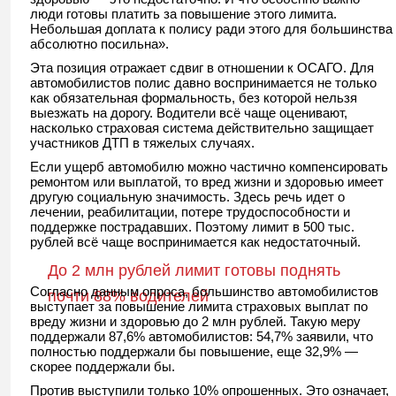
люди готовы платить за повышение этого лимита.
Небольшая доплата к полису ради этого для большинства
абсолютно посильна».
Эта позиция отражает сдвиг в отношении к ОСАГО. Для
автомобилистов полис давно воспринимается не только
как обязательная формальность, без которой нельзя
выезжать на дорогу. Водители всё чаще оценивают,
насколько страховая система действительно защищает
участников ДТП в тяжелых случаях.
Если ущерб автомобилю можно частично компенсировать
ремонтом или выплатой, то вред жизни и здоровью имеет
другую социальную значимость. Здесь речь идет о
лечении, реабилитации, потере трудоспособности и
поддержке пострадавших. Поэтому лимит в 500 тыс.
рублей всё чаще воспринимается как недостаточный.
До 2 млн рублей лимит готовы поднять
Согласно данным опроса, большинство автомобилистов
почти 88% водителей
выступает за повышение лимита страховых выплат по
вреду жизни и здоровью до 2 млн рублей. Такую меру
поддержали 87,6% автомобилистов: 54,7% заявили, что
полностью поддержали бы повышение, еще 32,9% —
скорее поддержали бы.
Против выступили только 10% опрошенных. Это означает,