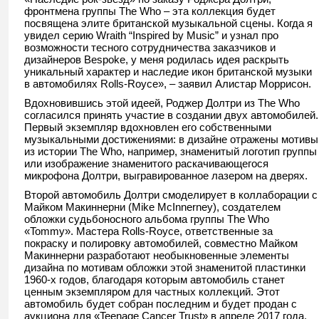
фронтмена группы The Who – эта коллекция будет
посвящена элите британской музыкальной сцены. Когда я
увидел серию Wraith “Inspired by Music” и узнал про
возможности тесного сотрудничества заказчиков и
дизайнеров Bespoke, у меня родилась идея раскрыть
уникальный характер и наследие икон британской музыки
в автомобилях Rolls-Royce», – заявил Алистар Моррисон.
Вдохновившись этой идеей, Роджер Долтри из The Who
согласился принять участие в создании двух автомобилей.
Первый экземпляр вдохновлен его собственными
музыкальными достижениями: в дизайне отражены мотивы
из истории The Who, например, знаменитый логотип группы
или изображение знаменитого раскачивающегося
микрофона Долтри, выгравированное лазером на дверях.
Второй автомобиль Долтри смоделирует в коллаборации с
Майком Макиннерни (Mike McInnerney), создателем
обложки судьбоносного альбома группы The Who
«Tommy». Мастера Rolls-Royce, ответственные за
покраску и полировку автомобилей, совместно Майком
Макиннерни разработают необыкновенные элементы
дизайна по мотивам обложки этой знаменитой пластинки
1960-х годов, благодаря которым автомобиль станет
ценным экземпляром для частных коллекций. Этот
автомобиль будет собран последним и будет продан с
аукциона для «Teenage Cancer Trust» в апреле 2017 года.