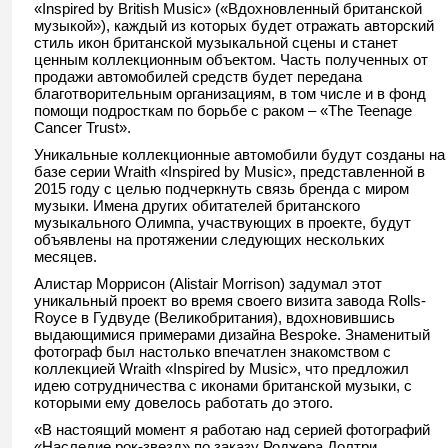
«Inspired by British Music» («Вдохновленный британской
музыкой»), каждый из которых будет отражать авторский
стиль икон британской музыкальной сцены и станет
ценным коллекционным объектом. Часть полученных от
продажи автомобилей средств будет передана
благотворительны
м организациям, в том числе и в фонд
помощи подросткам по борьбе с раком – «The Teenage
Cancer Trust».
Уникальные коллекционные автомобили будут созданы на
базе серии Wraith «Inspired by Music», представленной в
2015 году с целью подчеркнуть связь бренда с миром
музыки. Имена других обитателей британского
музыкального Олимпа, участвующих в проекте, будут
объявлены на протяжении следующих нескольких
месяцев.
Алистар Моррисон (Alistair Morrison) задумал этот
уникальный проект во время своего визита завода Rolls-
Royce в Гудвуде (Великобритания)
, вдохновившись
выдающимися примерами дизайна Bespoke. Знаменитый
фотограф был настолько впечатлен знакомством с
коллекцией Wraith «Inspired by Music», что предложил
идею сотрудничества с иконами британской музыки, с
которыми ему довелось работать до этого.
«В настоящий момент я работаю над серией фотографий
«Наследие рок-звезд» по заказу Роджера Долтри,