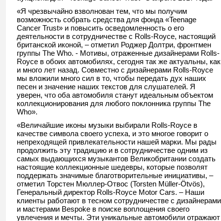
«Я чрезвычайно взволнован тем, что мы получим
возможность собрать средства для фонда «Teenage
Cancer Trust» и повысить осведомленность о его
деятельности в сотрудничестве с Rolls-Royce, настоящий
британской иконой, – отметил Роджер Долтри, фронтмен
группы The Who. - Мотивы, отраженные дизайнерами Rolls-
Royce в обоих автомобилях, сегодня так же актуальны, как
и много лет назад. Совместно с дизайнерами Rolls-Royce
мы вложили много сил в то, чтобы передать дух наших
песен и значение наших текстов для слушателей. Я
уверен, что оба автомобиля станут идеальным объектом
коллекционирован
ия для любого поклонника группы The
Who».
«Величайшие иконы музыки выбирали Rolls-Royce в
качестве символа своего успеха, и это многое говорит о
непреходящей привлекательност
и нашей марки. Мы рады
продолжить эту традицию и в сотрудничестве одним из
самых выдающихся музыкантов Великобритании создать
настоящие коллекционные шедевры, которые позволят
поддержать значимые благотворительны
е инициативы, –
отметил Торстен Мюллер-Отвос (Torsten Müller-Ötvös),
Генеральный директор Rolls-Royce Motor Cars. – Наши
клиенты работают в тесном сотрудничестве с дизайнерами
и мастерами Bespoke в поиске воплощения своего
увлечения и мечты. Эти уникальные автомобили отражают