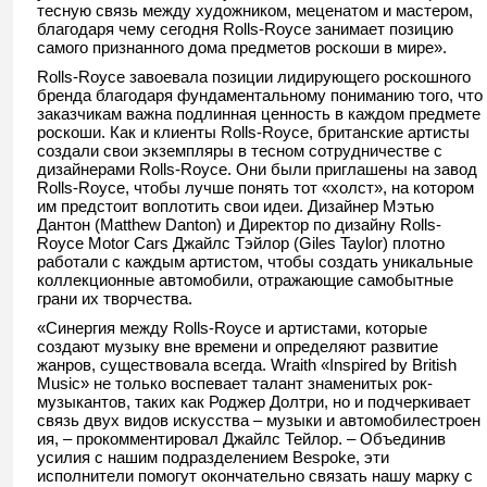
тесную связь между художником, меценатом и мастером,
благодаря чему сегодня Rolls-Royce занимает позицию
самого признанного дома предметов роскоши в мире».
Rolls-Royce завоевала позиции лидирующего роскошного
бренда благодаря фундаментальному пониманию того, что
заказчикам важна подлинная ценность в каждом предмете
роскоши. Как и клиенты Rolls-Royce, британские артисты
создали свои экземпляры в тесном сотрудничестве с
дизайнерами Rolls-Royce. Они были приглашены на завод
Rolls-Royce, чтобы лучше понять тот «холст», на котором
им предстоит воплотить свои идеи. Дизайнер Мэтью
Дантон (Matthew Danton) и Директор по дизайну Rolls-
Royce Motor Cars Джайлс Тэйлор (Giles Taylor) плотно
работали с каждым артистом, чтобы создать уникальные
коллекционные автомобили, отражающие самобытные
грани их творчества.
«Синергия между Rolls-Royce и артистами, которые
создают музыку вне времени и определяют развитие
жанров, существовала всегда. Wraith «Inspired by British
Music» не только воспевает талант знаменитых рок-
музыкантов, таких как Роджер Долтри, но и подчеркивает
связь двух видов искусства – музыки и автомобилестроен
ия, – прокомментировал Джайлс Тейлор. – Объединив
усилия с нашим подразделением Bespoke, эти
исполнители помогут окончательно связать нашу марку с