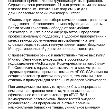
позволяют принять любой крупногабаритный транспорт.
Сервисная зона располагает 11-тью ремонтными постами,
в числе которых - пятитонные подъемники для
длиннобазовых версий Volkswagen Crafter.
«Главные критерии при выборе коммерческого транспорта
- надежность, безопасность и многофункциональность.
Всеми этими качествами обладают автомобили
Volkswagen. Мы же в свою очередь готовы предложить
профессиональную поддержку в удобном приобретении и
качественном обслуживании автомобилей» - этими
словами открыл торжественную презентацию Владимир
Мегедь, генеральный директор нового автоцентра.
С приветственной речью и напутствиями также выступил
Михаил Семенихин, руководитель российского
подразделения «Volkswagen Коммерческие автомобили».
Г-н Семенихин с гордостью отметил, что «несмотря на
трудные кризисные времена, компания «РУС-ЛАН» смогла
создать автоцентр достойного уровня, тем самым, став
отличным примером для остальных дилеров Volkswagen».
Под аплодисменты присутствующих была перерезана
символичная красная ленточка, что ознаменовало
официальное открытие автоцентра «РУС-ЛАН
Коммерческие автомобили». Далее гостей ожидала
развлекательная программа «На стыке времен»:
национальные баварские танцы, уникальное мим-шоу,