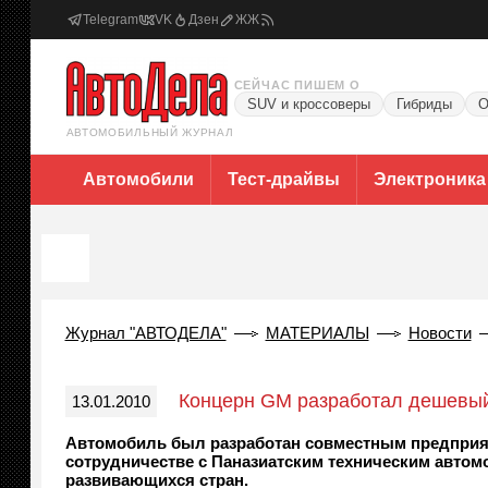
Telegram
VK
Дзен
ЖЖ
СЕЙЧАС ПИШЕМ О
SUV и кроссоверы
Гибриды
О
АВТОМОБИЛЬНЫЙ ЖУРНАЛ
Автомобили
Тест-драйвы
Электроника
Журнал "АВТОДЕЛА"
МАТЕРИАЛЫ
Новости
Концерн GM разработал дешевый 
13.01.2010
Автомобиль был разработан совместным предприятие
сотрудничестве с Паназиатским техническим авто
развивающихся стран.