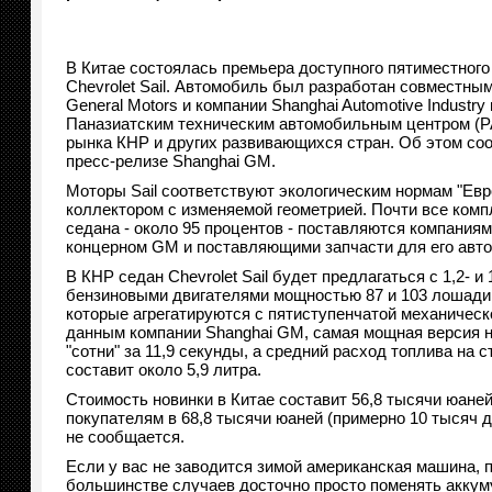
В Китае состоялась премьера доступного пятиместного
Chevrolet Sail. Автомобиль был разработан совместны
General Motors и компании Shanghai Automotive Industry
Паназиатским техническим автомобильным центром (P
рынка КНР и других развивающихся стран. Об этом с
пресс-релизе Shanghai GM.
Моторы Sail соответствуют экологическим нормам "Ев
коллектором с изменяемой геометрией. Почти все ком
седана - около 95 процентов - поставляются компания
концерном GM и поставляющими запчасти для его авт
В КНР седан Chevrolet Sail будет предлагаться с 1,2- и
бензиновыми двигателями мощностью 87 и 103 лошади
которые агрегатируются с пятиступенчатой механическ
данным компании Shanghai GM, самая мощная версия н
"сотни" за 11,9 секунды, а средний расход топлива на 
составит около 5,9 литра.
Стоимость новинки в Китае составит 56,8 тысячи юане
покупателям в 68,8 тысячи юаней (примерно 10 тысяч д
не сообщается.
Если у вас не заводится зимой американская машина, 
большинстве случаев досточно просто поменять акку