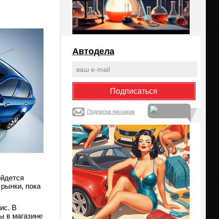
Автодела
Подписка письмом
ойдется
 рынки, пока
ис. В
ры
в магазине