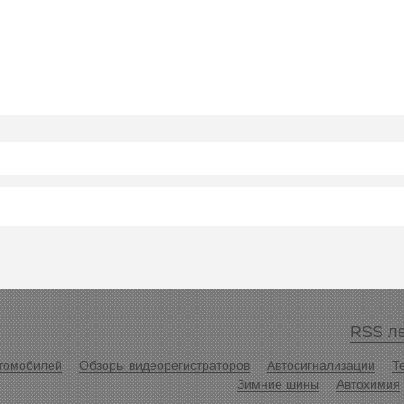
RSS ле
томобилей
Обзоры видеорегистраторов
Автосигнализации
Т
Зимние шины
Автохимия