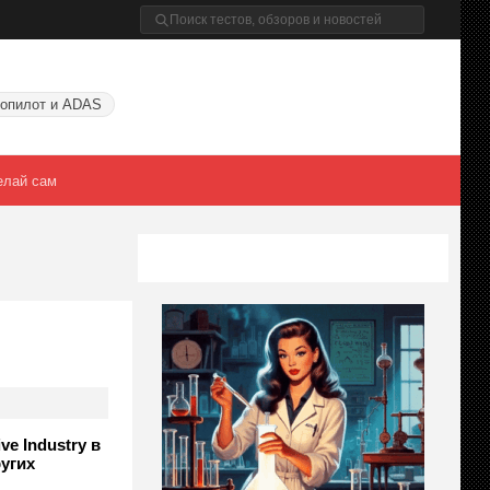
опилот и ADAS
елай сам
e Industry в
угих