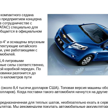
 компактного седана
м предприятием концерна
 в сотрудничестве с
ATAC) специально для
ообщается в официальном
ро-4" и оснащены впускным
плектующие китайского
ми, уже работающими с
омобилей.
 1,4-литровыми
ные силы соответственно,
ой коробкой передач. По
овинки разгонится до
сто километров пути
й (около 8,4 тысячи долларов США). Топовая версия машины об
олларов). Когда поставки такого автомобиля начнутся на другие
предназначенная для теплых шатов, необязательно ехать в серв
мулятор. Мы рекомендуем покупать
автомобильные аккумулято