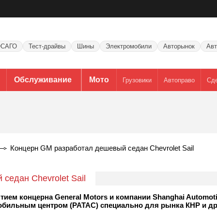
САГО
Тест-драйвы
Шины
Электромобили
Авторынок
Авт
Обслуживание
Мото
Грузовики
Автоправо
Сд
Концерн GM разработал дешевый седан Chevrolet Sail
седан Chevrolet Sail
м концерна General Motors и компании Shanghai Automotiv
мобильным центром (PATAC) специально для рынка КНР и др