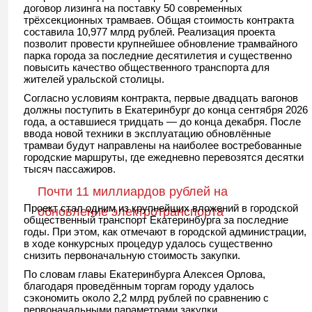
договор лизинга на поставку 50 современных
трёхсекционных трамваев. Общая стоимость контракта
составила 10,977 млрд рублей. Реализация проекта
позволит провести крупнейшее обновление трамвайного
парка города за последние десятилетия и существенно
повысить качество общественного транспорта для
жителей уральской столицы.
Согласно условиям контракта, первые двадцать вагонов
должны поступить в Екатеринбург до конца сентября 2026
года, а оставшиеся тридцать — до конца декабря. После
ввода новой техники в эксплуатацию обновлённые
трамваи будут направлены на наиболее востребованные
городские маршруты, где ежедневно перевозятся десятки
тысяч пассажиров.
Почти 11 миллиардов рублей на
Проект стал одним из крупнейших вложений в городской
обновление электротранспорта
общественный транспорт Екатеринбурга за последние
годы. При этом, как отмечают в городской администрации,
в ходе конкурсных процедур удалось существенно
снизить первоначальную стоимость закупки.
По словам главы Екатеринбурга Алексея Орлова,
благодаря проведённым торгам городу удалось
сэкономить около 2,2 млрд рублей по сравнению с
первоначальными параметрами закупки.