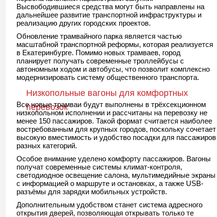
Высвободившиеся средства могут быть направлены на
дальнейшее развитие транспортной инфраструктуры и
реализацию других городских проектов.
Обновление трамвайного парка является частью
масштабной транспортной реформы, которая реализуется
в Екатеринбурге. Помимо новых трамваев, город
планирует получать современные троллейбусы с
автономным ходом и автобусы, что позволит комплексно
модернизировать систему общественного транспорта.
Низкопольные вагоны для комфортных
Все новые трамваи будут выполнены в трёхсекционном
перевозок
низкопольном исполнении и рассчитаны на перевозку не
менее 150 пассажиров. Такой формат считается наиболее
востребованным для крупных городов, поскольку сочетает
высокую вместимость и удобство посадки для пассажиров
разных категорий.
Особое внимание уделено комфорту пассажиров. Вагоны
получат современные системы климат-контроля,
светодиодное освещение салона, мультимедийные экраны
с информацией о маршруте и остановках, а также USB-
разъёмы для зарядки мобильных устройств.
Дополнительным удобством станет система адресного
открытия дверей, позволяющая открывать только те