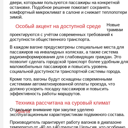
двери, которыми пользуются пассажиры на конкретной
остановке. Подобное решение помогает сохранять
комфортный микроклимат в салоне и снижает теплопотери
зимой.
Новые
Особый акцент на доступной среде
трамваи
проектируются с учётом современных требований к
доступности общественного транспорта.
В каждом вагоне предусмотрены специальные места для
пассажиров на инвалидных колясках, а также система
радиоинформирования для слабовидящих граждан. Это
позволит сделать городской транспорт более удобным для
маломобильных пассажиров и повысить уровень
социальной доступности транспортной системы города.
Кроме того, вагоны будут оснащены современными
системами автоматизированной оплаты проезда, что
должно ускорить посадку пассажиров и повысить
эффективность работы маршрутов.
Техника рассчитана на суровый климат
Отдельное внимание при закупке уделено
Урала
эксплуатационным характеристикам подвижного состава.
Производитель гарантирует работу вагонов в диапазоне
температур от -40 до +40 градусов Цельсия, что особенно