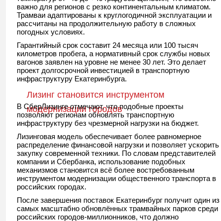
важно для регионов с резко континентальным климатом.
Трамваи адаптированы к круглогодичной эксплуатации и
рассчитаны на продолжительную работу в сложных
погодных условиях.
Гарантийный срок составит 24 месяца или 100 тысяч
километров пробега, а нормативный срок службы новых
вагонов заявлен на уровне не менее 30 лет. Это делает
проект долгосрочной инвестицией в транспортную
инфраструктуру Екатеринбурга.
Лизинг становится инструментом
В СберЛизинге отмечают, что подобные проекты
модернизации городов
позволяют регионам обновлять транспортную
инфраструктуру без чрезмерной нагрузки на бюджет.
Лизинговая модель обеспечивает более равномерное
распределение финансовой нагрузки и позволяет ускорить
закупку современной техники. По словам представителей
компании и Сбербанка, использование подобных
механизмов становится всё более востребованным
инструментом модернизации общественного транспорта в
российских городах.
После завершения поставок Екатеринбург получит один из
самых масштабно обновлённых трамвайных парков среди
российских городов-миллионников, что должно