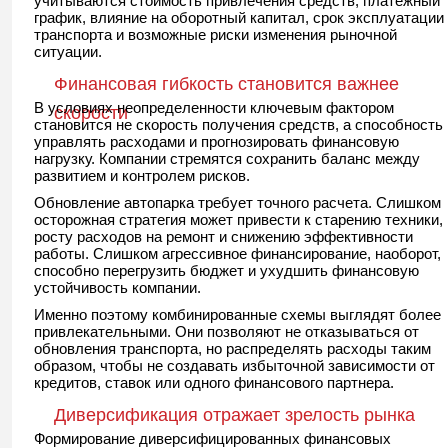
учитываются стоимость привлечения средств, платежный
график, влияние на оборотный капитал, срок эксплуатации
транспорта и возможные риски изменения рыночной
ситуации.
Финансовая гибкость становится важнее
В условиях неопределенности ключевым фактором
скорости
становится не скорость получения средств, а способность
управлять расходами и прогнозировать финансовую
нагрузку. Компании стремятся сохранить баланс между
развитием и контролем рисков.
Обновление автопарка требует точного расчета. Слишком
осторожная стратегия может привести к старению техники,
росту расходов на ремонт и снижению эффективности
работы. Слишком агрессивное финансирование, наоборот,
способно перегрузить бюджет и ухудшить финансовую
устойчивость компании.
Именно поэтому комбинированные схемы выглядят более
привлекательными. Они позволяют не отказываться от
обновления транспорта, но распределять расходы таким
образом, чтобы не создавать избыточной зависимости от
кредитов, ставок или одного финансового партнера.
Диверсификация отражает зрелость рынка
Формирование диверсифицированных финансовых