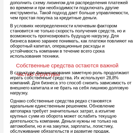
дополнить схему лизингом для распределения платежей
во времени и при необходимости подключать другие
инструменты. Такой подход дает больше управляемости,
чем простая покупка за кредитные деньги.
В условиях неопределенности ключевым фактором
становится не только скорость получения средств, но и
возможность прогнозировать будущую нагрузку. Для
бизнеса важно заранее понимать, как платежи повлияют на
оборотный капитал, операционные расходы и
устойчивость компании в течение всего срока
использования техники.
Собственные средства остаются важной
В структуре финансирования заметную роль продолжают
частью структуры
играть собственные средства. Их используют 28,8%
компаний. Для бизнеса это способ снизить зависимость от
внешнего капитала и не брать на себя лишнюю долговую
нагрузку.
Однако собственные средства редко становятся
идеальным единственным решением. Обновление
автопарка требует значительных затрат, а изъятие
крупных сумм из оборота может ослабить текущую
деятельность компании. Деньги нужны не только на
автомобили, но и на закупки, зарплаты, логистику,
обслуживание обязательств и развитие продаж.