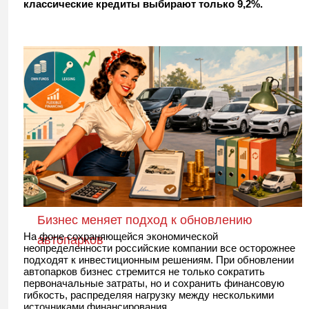
классические кредиты выбирают только 9,2%.
Бизнес меняет подход к обновлению
На фоне сохраняющейся экономической
автопарков
неопределенности российские компании все осторожнее
подходят к инвестиционным решениям. При обновлении
автопарков бизнес стремится не только сократить
первоначальные затраты, но и сохранить финансовую
гибкость, распределяя нагрузку между несколькими
источниками финансирования.