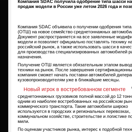
Компания SDAC получила одобрение типа шасси на 
продаж модели в России уже летом 2026 года и поз
Компания SDAC объявила о получении одобрения типа
(ОТШ) на новое семейство среднетоннажных автомоби
Документ распространяется на все заявленные модиф
модели и позволяет официально поставлять технику н
российский рынок, а также использовать шасси в каче
для производства специализированных автомобилей р
назначения.
Получение ОТШ является обязательным этапом вывод
техники на рынок. После завершения сертификационн
компания сможет начать поставки автомобилей дилера
кузовопроизводителям уже в ближайшие месяцы.
Новый игрок в востребованном сегменте
среднетоннажных грузовиков полной массой до 12 тонн
одним из наиболее востребованных на российском рын
коммерческого транспорта. Такие автомобили широко
используются в городских и региональных перевозках,
коммунальном хозяйстве, строительстве и логистике п
мили.
По оценкам участников рынка, интерес к подобной тех