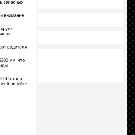
ть запасных
ли внимание
 круиз-
их на
орт водителя
5300 мм, что
виды
 ОТШ стало
всей линейке