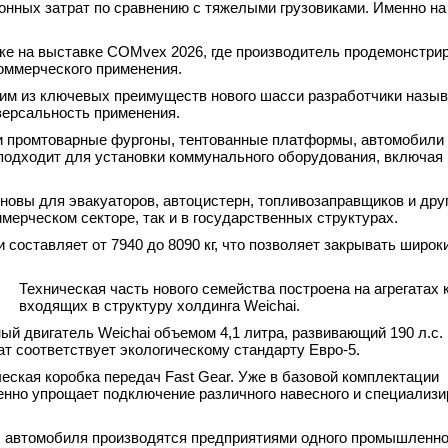
нных затрат по сравнению с тяжелыми грузовиками. Именно на 
ке на выставке COMvex 2026, где производитель продемонстри
оммерческого применения.
им из ключевых преимуществ нового шасси разработчики назы
версальность применения.
 и промтоварные фургоны, тентованные платформы, автомобили
и подходит для установки коммунального оборудования, включая
новы для эвакуаторов, автоцистерн, топливозаправщиков и дру
мерческом секторе, так и в государственных структурах.
составляет от 7940 до 8090 кг, что позволяет закрывать широки
Техническая часть нового семейства построена на агрегатах 
входящих в структуру холдинга Weichai.
 двигатель Weichai объемом 4,1 литра, развивающий 190 л.с. 
ат соответствует экологическому стандарту Евро-5.
еская коробка передач Fast Gear. Уже в базовой комплектации
енно упрощает подключение различного навесного и специализи
ы автомобиля производятся предприятиями одного промышленно