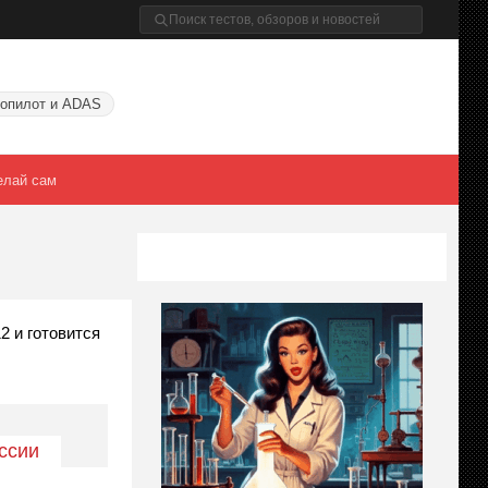
опилот и ADAS
елай сам
 и готовится
ссии