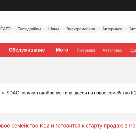
САГО
Тест-драйвы
Шины
Электромобили
Авторынок
Авт
Обслуживание
Мото
Грузовики
Автоправо
Сд
SDAC получил одобрение типа шасси на новое семейство K12
ое семейство K12 и готовится к старту продаж в Ро