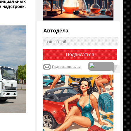
официальных
 надстроек.
Автодела
Подписка письмом