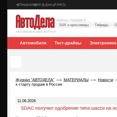
Telegram
VK
Дзен
ЖЖ
СЕЙЧАС ПИШЕМ О
SUV и кроссоверы
Гибриды
О
АВТОМОБИЛЬНЫЙ ЖУРНАЛ
Автомобили
Тест-драйвы
Электроника
Журнал "АВТОДЕЛА"
МАТЕРИАЛЫ
Новости
к старту продаж в России
11.06.2026
SDAC получил одобрение типа шасси на нов