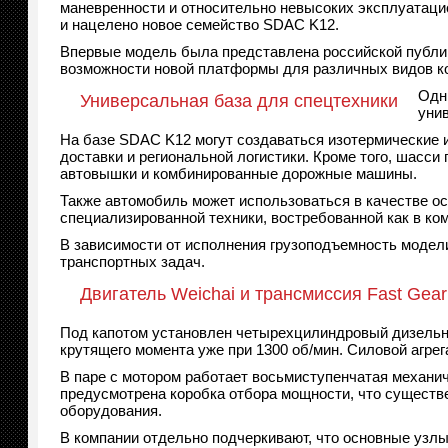
маневренности и относительно невысоких эксплуатацио
и нацелено новое семейство SDAC K12.
Впервые модель была представлена российской публи
возможности новой платформы для различных видов к
Одн
Универсальная база для спецтехники
уни
На базе SDAC K12 могут создаваться изотермические
доставки и региональной логистики. Кроме того, шасс
автовышки и комбинированные дорожные машины.
Также автомобиль может использоваться в качестве ос
специализированной техники, востребованной как в ком
В зависимости от исполнения грузоподъемность модели 
транспортных задач.
Двигатель Weichai и трансмиссия Fast Gear
Под капотом установлен четырехцилиндровый дизельный
крутящего момента уже при 1300 об/мин. Силовой агрег
В паре с мотором работает восьмиступенчатая механич
предусмотрена коробка отбора мощности, что существ
оборудования.
В компании отдельно подчеркивают, что основные узл