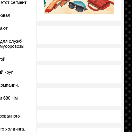
этот сегмент
ровал
вают
 для служб
 мусоровозы,
гой
й круг
компаний,
и 680 Нм
рованного
го холдинга.