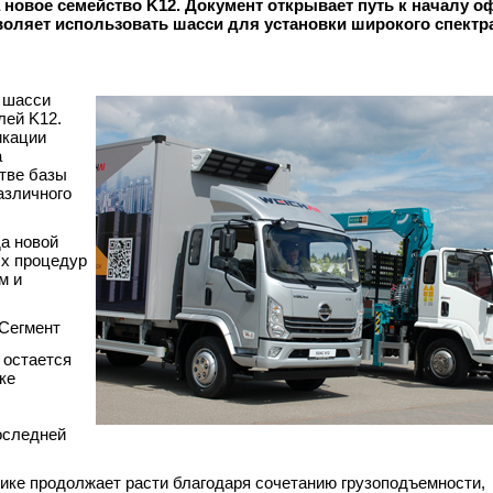
новое семейство K12. Документ открывает путь к началу 
воляет использовать шасси для установки широкого спектра
 шасси
лей K12.
икации
а
стве базы
азличного
а новой
ых процедур
м и
Сегмент
 остается
ке
оследней
нике продолжает расти благодаря сочетанию грузоподъемности,