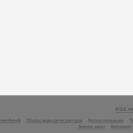
RSS ле
томобилей
Обзоры видеорегистраторов
Автосигнализации
Т
Зимние шины
Автохимия