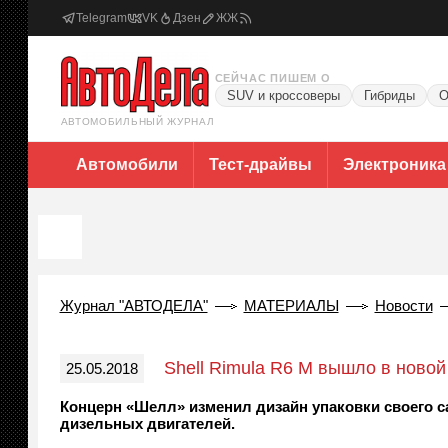
Telegram
VK
Дзен
ЖЖ
СЕЙЧАС ПИШЕМ О
SUV и кроссоверы
Гибриды
О
АВТОМОБИЛЬНЫЙ ЖУРНАЛ
Автомобили
Тест-драйвы
Электроника
Журнал "АВТОДЕЛА"
МАТЕРИАЛЫ
Новости
Shell Rimula R6 M вышло в новой
25.05.2018
Концерн «Шелл» изменил дизайн упаковки своего са
дизельных двигателей.