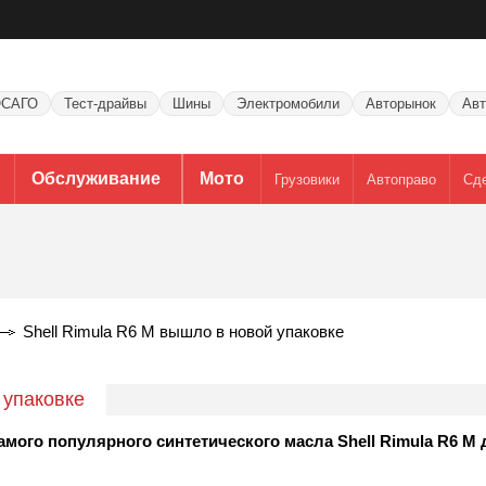
САГО
Тест-драйвы
Шины
Электромобили
Авторынок
Авт
Обслуживание
Мото
Грузовики
Автоправо
Сд
Shell Rimula R6 M вышло в новой упаковке
 упаковке
мого популярного синтетического масла Shell Rimula R6 M 