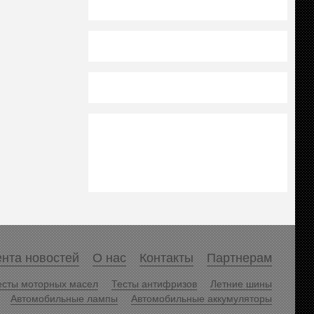
нта новостей
О нас
Контакты
Партнерам
есты моторных масел
Тесты антифризов
Летние шины
Автомобильные лампы
Автомобильные аккумуляторы