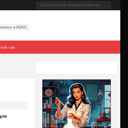
опилот и ADAS
елай сам
для