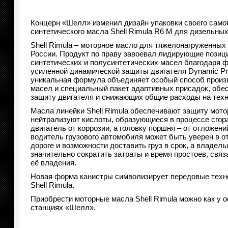
Концерн «Шелл» изменил дизайн упаковки своего само
синтетического масла Shell Rimula R6 M для дизельных
Shell Rimula – моторное масло для тяжелонагруженных
России. Продукт по праву завоевал лидирующие позици
синтетических и полусинтетических масел благодаря 
усиленной динамической защиты двигателя Dynamic Prot
уникальная формула объединяет особый способ произ
масел и специальный пакет адаптивных присадок, об
защиту двигателя и снижающих общие расходы на тех
Масла линейки Shell Rimula обеспечивают защиту мотор
нейтрализуют кислоты, образующиеся в процессе сгор
двигатель от коррозии, а головку поршня – от отложени
водитель грузового автомобиля может быть уверен в о
дороге и возможности доставить груз в срок, а владель
значительно сократить затраты и время простоев, связ
её владения.
Новая форма канистры символизирует передовые техно
Shell Rimula.
Приобрести моторные масла Shell Rimula можно как у
станциях «Шелл».