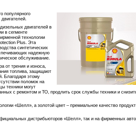
го популярного
 двигателей.
 дизельных двигателей в
и в сегменте
фирменной технологии
ection Plus. Эта
водства синтетических
еспечивающих надежную
ническое обслуживание.
а от трения и износа,
ания топлива, защищают
й. Благодаря этому
тсутствии поломок на
цы техники могут
анных с ремонтом и ТО, продлить срок службы техники и снизит
логии «Шелл», а золотой цвет – премиальное качество продукт
 официальных дистрибьюторов «Шелл», так и на фирменных авт