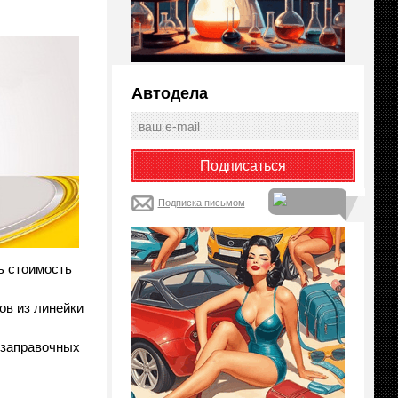
Автодела
Подписка письмом
ь стоимость
ов из линейки
озаправочных