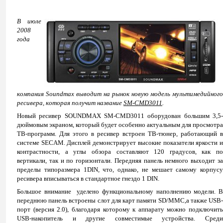
В июле
2008
года
компания
Soundmax
выводит на рынок новую модель мультимедийного
ресивера, которая получит название
SM
-
CMD
3011
.
Новый ресивер
SOUNDMAX
SM
-
CMD
3011 оборудован большим 3,5
дюймовым экраном, который будет особенно актуальным для просмотра
ТВ-программ. Для этого в ресивер встроен ТВ-тюнер, работающий в
системе
SECAM
. Дисплей демонстрирует высокие показатели яркости 
контрастности, а углы обзора составляют 120 градусов, как
по
вертикали, так и по горизонтали. Передняя панель
немного выходит з
пределы типоразмера 1
DIN
, что, однако, не мешает самому корпусу
ресивера вписываться в стандартное гнездо 1
DIN
.
Большое внимание уделено функциональному наполнению модели. В
переднюю панель встроены слот для карт памяти
SD
/
MMC
,а также
USB
порт (версия 2.0), благодаря которому к аппарату можно подключить
USB
-накопитель и другие совместимые устройства. Среди