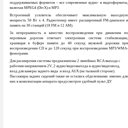
поддерживаемых форматов – все современные аудио- и видеоформаты,
включая
MPEG
4 (
DivX
) и
MP
3.
Встроенный усилитель обеспечивает максимальную выходную
мощность 50 Вт х 4. Радиотюнер имеет расширенный
FM
-диапазон 
память на 30 станций (18
FM
и 12
AM
).
За непрерывность и качество воспроизведения при движении по
неровным дорогам отвечает электронная система стабилизации,
хранящая в буфере памяти до 40 секунд звуковой дорожки при
воспроизведении
CD
и до 120 секунд при воспроизведении
MP
3/
WMA
-
фонограмм.
Для расширения системы предназначены 2 линейных
RCA
-выхода с
рабочим напряжением 2
V
, 2 аудио/видеовыхода и аудио/видеовход,
вход для камеры заднего вида
и вход
AUX
(на тыльной стороне).
Пассажиры задних сидений также не остались обделенными: именно для
них в комплектации аппарата предусмотрен удобный пульт ДУ.