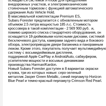
оснащается системой X-mode для преодоления
внедорожных участков, и электромеханическим
стояночным тормозом с функцией автоматического
удержания Auto Vehicle Hold.
В максимальной комплектации Premium ES,
Subaru Forester предлагается с обновленным мотором
объемом 2.5 литра мощностью 185 л.с. Стоимость
кроссовера в такой комплектации - 2 569 900 руб. и,
помимо широкого списка стандартного оборудования, он
оснащается 18-дюймовыми колесными дисками, системой
бесключевого доступа, камерами заднего вида и бокового
обзора, электроприводом двери багажника и панорамным
люком. Кроме этого, покупатель получает мультимедийную
систему с восьмидюймовым дисплеем,
поддержкой Apple CarPlay и AndroidAuto, сабвуфером,
усилителем мощности и восьмью динамиками
производства Harman/Kardon.
Новый Subaru Forester доступен в 8 вариантах окраски
кузова, три из которых новые: серо-зеленый
металлик Jasper Green Metallic, синий перламутр Horizon
Blue Pearl и темно-красный перламутр Crimson Red Pearl.