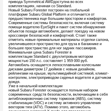
привода Symmetrical AWDдоступна во всех
комплектациях, начиная со Standard.
Новый Subaru Forester построен на глобальной
платформе Subaru Global Platform и отличается от
предшественника еще большим простором и комфортом.
Современные системы безопасности, включая систему
помощи водителю EyeSight и пакет систем обнаружения
объектов позади автомобиля, делают поездку на новом
кроссовере безопасной и комфортной. Стоит также
отметить новые премиальные материалы отделки салона,
увеличившееся пространство для груза в багажнике и
большее пространство для ног задних пассажиров.
Минимальная цена Subaru Forester в
комплектации Standard с двухлитровым мотором
мощностью 150 л.с. составляет 1 959 000 руб.
Автомобиль оснащается легкосплавными колесными
дисками диаметром 17 дюймов с новым дизайном,
рейлингами на крыше, мультимедийной системой, климат-
контролем, электроприводом сиденья водителя и датчиком
дождя.
Уже в начальной комплектации
новый Subaru Forester оснащается полным набором
современных средств безопасности, включающим в себя
антиблокировочнаю систему тормозов (ABS), систему
стабилизации (VDC) и систему активного управления
вектором тяги (ATV). Помимо этого, автомобиль