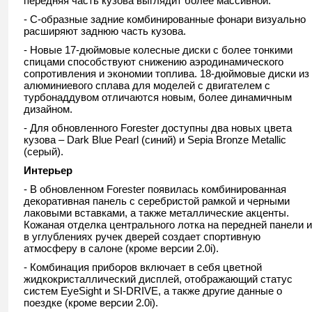
передняя часть кузова выглядит более массивной.
- С-образные задние комбинированные фонари визуально
расширяют заднюю часть кузова.
- Новые 17-дюймовые колесные диски с более тонкими
спицами способствуют снижению аэродинамического
сопротивления и экономии топлива. 18-дюймовые диски из
алюминиевого сплава для моделей с двигателем с
турбонаддувом отличаются новым, более динамичным
дизайном.
- Для обновленного Forester доступны два новых цвета
кузова – Dark Blue Pearl (синий) и Sepia Bronze Metallic
(серый).
Интерьер
- В обновленном Forester появилась комбинированная
декоративная панель с серебристой рамкой и черными
лаковыми вставками, а также металлические акценты.
Кожаная отделка центрального лотка на передней панели и
в углублениях ручек дверей создает спортивную
атмосферу в салоне (кроме версии 2.0i).
- Комбинация приборов включает в себя цветной
жидкокристаллический дисплей, отображающий статус
систем EyeSight и SI-DRIVE, а также другие данные о
поездке (кроме версии 2.0i).