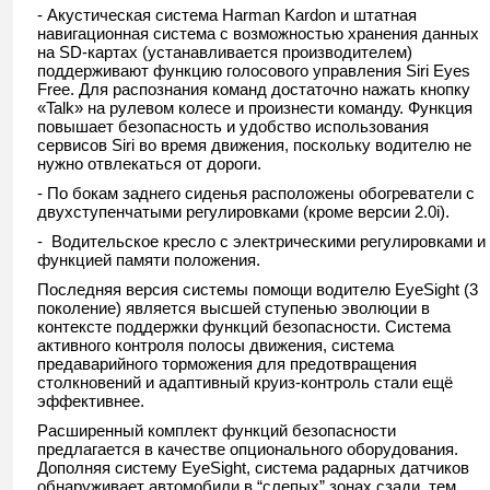
- Акустическая система Harman Kardon и штатная
навигационная система с возможностью хранения данных
на SD-картах (устанавливается производителем)
поддерживают функцию голосового управления Siri Eyes
Free. Для распознания команд достаточно нажать кнопку
«Talk» на рулевом колесе и произнести команду. Функция
повышает безопасность и удобство использования
сервисов Siri во время движения, поскольку водителю не
нужно отвлекаться от дороги.
- По бокам заднего сиденья расположены обогреватели с
двухступенчатыми регулировками (кроме версии 2.0i).
- Водительское кресло с электрическими регулировками и
функцией памяти положения.
Последняя версия системы помощи водителю EyeSight (3
поколение) является высшей ступенью эволюции в
контексте поддержки функций безопасности. Система
активного контроля полосы движения, система
предаварийного торможения для предотвращения
столкновений и адаптивный круиз-контроль стали ещё
эффективнее.
Расширенный комплект функций безопасности
предлагается в качестве опционального оборудования.
Дополняя систему EyeSight, система радарных датчиков
обнаруживает автомобили в “слепых” зонах сзади, тем