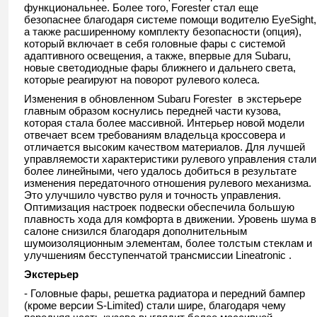
функциональнее. Более того, Forester стал еще
безопаснее благодаря системе помощи водителю EyeSight,
а также расширенному комплекту безопасности (опция),
который включает в себя головные фары с системой
адаптивного освещения, а также, впервые для Subaru,
новые светодиодные фары ближнего и дальнего света,
которые реагируют на поворот рулевого колеса.
Изменения в обновленном Subaru Forester в экстерьере
главным образом коснулись передней части кузова,
которая стала более массивной. Интерьер новой модели
отвечает всем требованиям владельца кроссовера и
отличается высоким качеством материалов. Для лучшей
управляемости характеристики рулевого управления стали
более линейными, чего удалось добиться в результате
изменения передаточного отношения рулевого механизма.
Это улучшило чувство руля и точность управления.
Оптимизация настроек подвески обеспечила большую
плавность хода для комфорта в движении. Уровень шума в
салоне снизился благодаря дополнительным
шумоизоляционным элементам, более толстым стеклам и
улучшениям бесступенчатой трансмиссии Lineatronic .
Экстерьер
- Головные фары, решетка радиатора и передний бампер
(кроме версии S-Limited) стали шире, благодаря чему