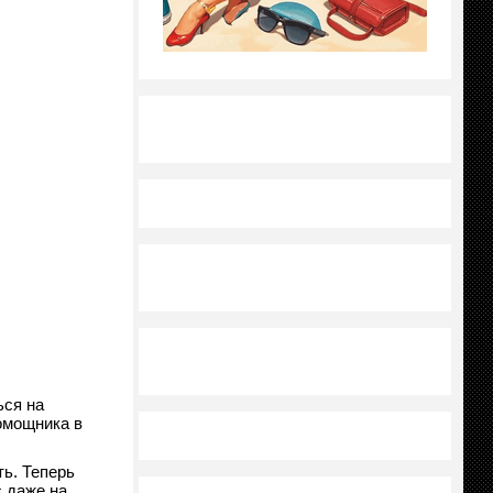
ься на
омощника в
ь. Теперь
 даже на