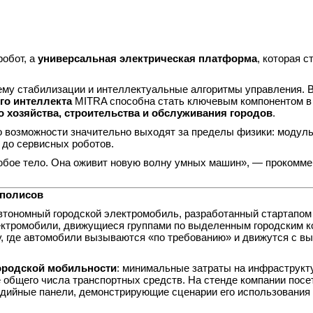
робот, а
универсальная электрическая платформа
, которая с
му стабилизации и интеллектуальные алгоритмы управления. В
го интеллекта
MITRA способна стать ключевым компонентом в
о хозяйства, строительства и обслуживания городов
.
о возможности значительно выходят за пределы физики: модул
 до сервисных роботов.
любое тело. Она оживит новую волну умных машин», — прокомм
аполисов
тономный городской электромобиль, разработанный стартапо
ектромобили, движущиеся группами по выделенным городским к
, где автомобили вызываются «по требованию» и движутся с в
родской мобильности
: минимальные затраты на инфраструкту
общего числа транспортных средств. На стенде компании посе
едийные панели, демонстрирующие сценарии его использования