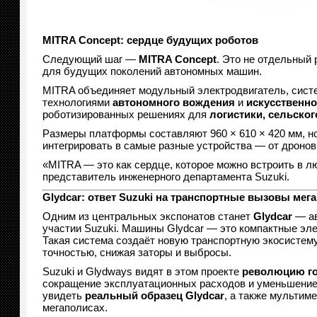
MITRA Concept: сердце будущих роботов
Следующий шаг —
MITRA Concept
. Это не отдельный 
для будущих поколений автономных машин.
MITRA объединяет модульный электродвигатель, систе
технологиями
автономного вождения
и
искусственно
роботизированных решениях для
логистики, сельског
Размеры платформы составляют 960 × 610 × 420 мм, н
интегрировать в самые разные устройства — от дронов
«MITRA — это как сердце, которое можно встроить в 
представитель инженерного департамента Suzuki.
Glydcar: ответ Suzuki на транспортные вызовы мег
Одним из центральных экспонатов станет
Glydcar
— ав
участии Suzuki. Машины Glydcar — это компактные эл
Такая система создаёт новую транспортную экосистему
точностью, снижая заторы и выбросы.
Suzuki и Glydways видят в этом проекте
революцию го
сокращение эксплуатационных расходов и уменьшение 
увидеть
реальный образец Glydcar
, а также мультим
мегаполисах.