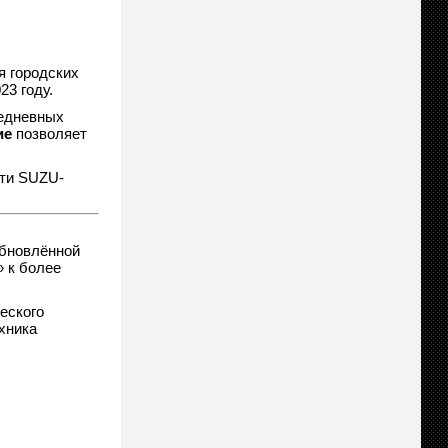
я городских
23 году.
жедневных
ие
позволяет
сти SUZU-
обновлённой
» к более
ческого
хника