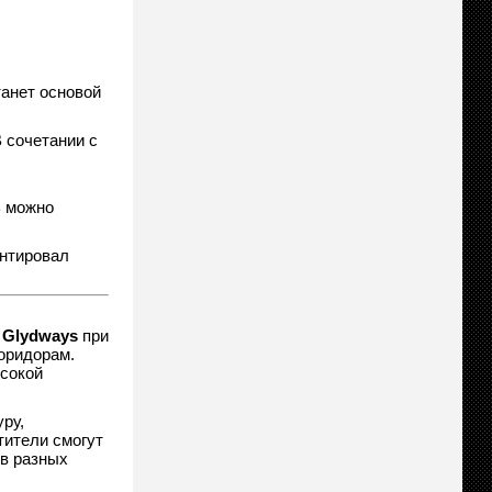
танет основой
 сочетании с
ь можно
ентировал
м
Glydways
при
оридорам.
ысокой
ру,
тители смогут
 в разных