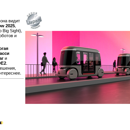
 она видит
ow 2025
,
Big Sight),
оботов и
огая
асси
ar
и
DE2
.
решения,
нтереснее.