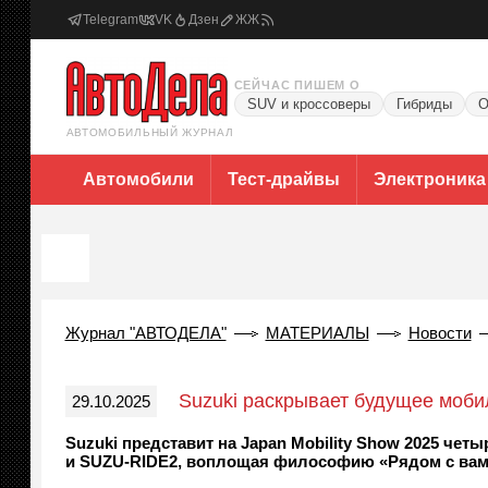
Telegram
VK
Дзен
ЖЖ
СЕЙЧАС ПИШЕМ О
SUV и кроссоверы
Гибриды
О
АВТОМОБИЛЬНЫЙ ЖУРНАЛ
Автомобили
Тест-драйвы
Электроника
Журнал "АВТОДЕЛА"
МАТЕРИАЛЫ
Новости
Suzuki раскрывает будущее мобил
29.10.2025
Suzuki представит на Japan Mobility Show 2025 че
и SUZU-RIDE2, воплощая философию «Рядом с вами