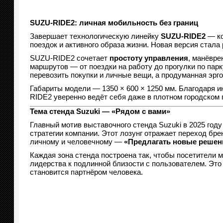
SUZU-RIDE2: личная мобильность без границ
Завершает технологическую линейку
SUZU-RIDE2
— ко
поездок и активного образа жизни. Новая версия стала
SUZU-RIDE2 сочетает
простоту управления
, манёвре
маршрутов — от поездки на работу до прогулки по па
перевозить покупки и личные вещи, а продуманная эрго
Габариты модели — 1350 × 600 × 1250 мм. Благодаря 
RIDE2 уверенно ведёт себя даже в плотном городском 
Тема стенда Suzuki — «Рядом с вами»
Главный мотив выставочного стенда Suzuki в 2025 год
стратегии компании. Этот лозунг отражает переход бр
личному и человечному —
«Предлагать новые решен
Каждая зона стенда построена так, чтобы посетители 
лидерства к подлинной близости с пользователем. Это
становится партнёром человека.