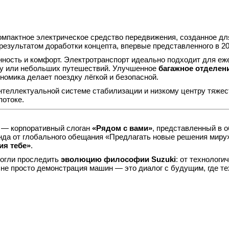
мпактное электрическое средство передвижения, созданное дл
 результатом доработки концепта, впервые представленного в 20
нность и комфорт. Электротранспорт идеально подходит для е
рку или небольших путешествий. Улучшенное
багажное отделен
номика делает поездку лёгкой и безопасной.
интеллектуальной системе стабилизации и низкому центру тяже
потоке.
у — корпоративный слоган
«Рядом с вами»
, представленный в 
енда от глобального обещания «Предлагать новые решения миру
ия тебе»
.
могли проследить
эволюцию философии Suzuki
: от технологи
 не просто демонстрация машин — это диалог с будущим, где те