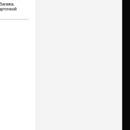
багажа.
арточкой