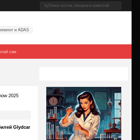
опилот и ADAS
елай сам
how 2025
илей Glydcar