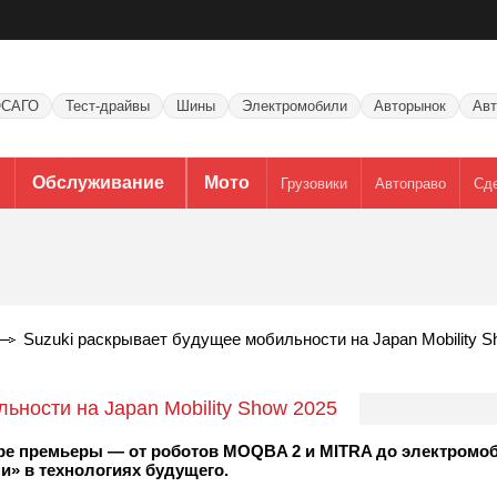
САГО
Тест-драйвы
Шины
Электромобили
Авторынок
Авт
Обслуживание
Мото
Грузовики
Автоправо
Сд
Suzuki раскрывает будущее мобильности на Japan Mobility S
ьности на Japan Mobility Show 2025
тыре премьеры — от роботов MOQBA 2 и MITRA до электромоб
» в технологиях будущего.