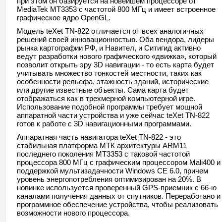
при этом он базируется на новейшем процессоре от
MediaTek MT3353 с частотой 800 МГц и имеет встроенное
графическое ядро OpenGL.
Модель teXet TN-822 отличается от всех аналогичных
решений своей инновационностью. Оба вендора, лидеры
рынка картографии РФ, и Навител, и Ситигид активно
ведут разработки нового графического «движка», который
позволит открыть эру 3D навигации - то есть карта будет
учитывать множество тонкостей местности, таких как
особенности рельефа, этажность зданий, исторические
или другие известные объекты. Сама карта будет
отображаться как в трехмерной компьютерной игре.
Использование подобной программы требует мощной
аппаратной части устройства и уже сейчас teXet TN-822
готов к работе с 3D навигационными программами.
Аппаратная часть навигатора teXet TN-822 - это
стабильная платформа МТК архитектуры ARM11
последнего поколения MT3353 с таковой частотой
процессора 800 МГц с графическим процессором Mali400 и
поддержкой мультизадачности Windows CE 6.0, причем
уровень энергопотребления оптимизирован на 20%. В
новинке используется проверенный GPS-приемник с 66-ю
каналами получения данных от спутников. Переработано и
программное обеспечение устройства, чтобы реализовать
возможности нового процессора.