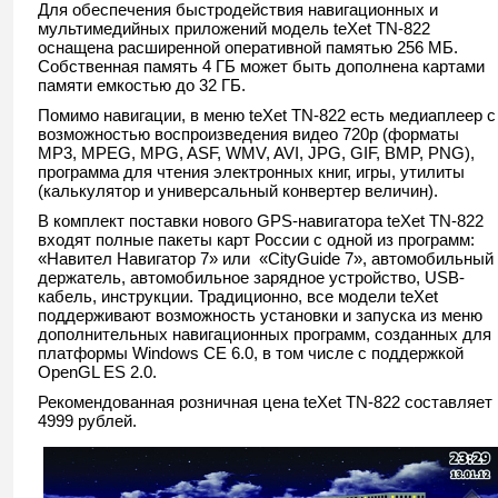
Для обеспечения быстродействия навигационных и
мультимедийных приложений модель teXet TN-822
оснащена расширенной оперативной памятью 256 МБ.
Собственная память 4 ГБ может быть дополнена картами
памяти емкостью до 32 ГБ.
Помимо навигации, в меню teXet TN-822 есть медиаплеер с
возможностью воспроизведения видео 720p (форматы
MP3, MPEG, MPG, ASF, WMV, AVI, JPG, GIF, BMP, PNG),
программа для чтения электронных книг, игры, утилиты
(калькулятор и универсальный конвертер величин).
В комплект поставки нового GPS-навигатора teXet TN-822
входят полные пакеты карт России с одной из программ:
«Навител Навигатор 7» или «CityGuide 7», автомобильный
держатель, автомобильное зарядное устройство, USB-
кабель, инструкции. Традиционно, все модели teXet
поддерживают возможность установки и запуска из меню
дополнительных навигационных программ, созданных для
платформы Windows CE 6.0, в том числе с поддержкой
OpenGL ES 2.0.
Рекомендованная розничная цена teXet TN-822 составляет
4999 рублей.