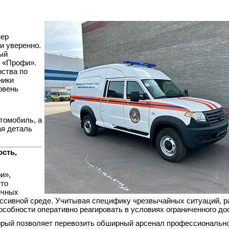
нер
и уверенно.
ый
З «Профи».
ства по
ники
овень
томобиль, а
ая деталь
сть,
и»,
то
ичных
ессивной среде. Учитывая специфику чрезвычайных ситуаций, р
особности оперативно реагировать в условиях ограниченного до
орый позволяет перевозить обширный арсенал профессиональн