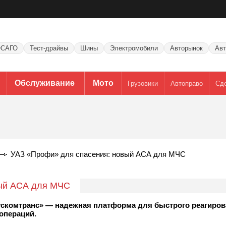
САГО
Тест-драйвы
Шины
Электромобили
Авторынок
Авт
Обслуживание
Мото
Грузовики
Автоправо
Сд
УАЗ «Профи» для спасения: новый АСА для МЧС
вый АСА для МЧС
ускомтранс» — надежная платформа для быстрого реагиро
операций.