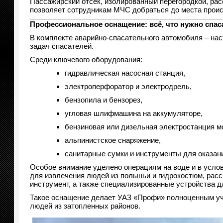
Пассажирский отсек, изолированный перегородкой, рас
позволяет сотрудникам МЧС добраться до места происше
Профессиональное оснащение: всё, что нужно спа
В комплекте аварийно-спасательного автомобиля – на
задач спасателей.
Среди ключевого оборудования:
гидравлическая насосная станция,
электроперфоратор и электродрель,
бензопила и бензорез,
угловая шлифмашина на аккумуляторе,
бензиновая или дизельная электростанция мо
альпинистское снаряжение,
санитарные сумки и инструменты для оказан
Особое внимание уделено операциям на воде и в усло
для извлечения людей из полыньи и гидрокостюм, рас
инструмент, а также специализированные устройства д
Такое оснащение делает УАЗ «Профи» полноценным уч
людей из затопленных районов.