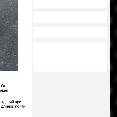
. Он
акая
еждений при
 длиной почти