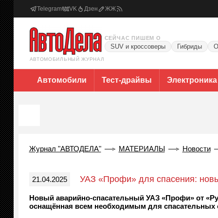
Telegram
VK
Дзен
ЖЖ
СЕЙЧАС ПИШЕМ О
SUV и кроссоверы
Гибриды
О
АВТОМОБИЛЬНЫЙ ЖУРНАЛ
Автомобили
Тест-драйвы
Электроника
Журнал "АВТОДЕЛА"
МАТЕРИАЛЫ
Новости
УАЗ «Профи» для спасения: но
21.04.2025
Новый аварийно-спасательный УАЗ «Профи» от «Р
оснащённая всем необходимым для спасательных 