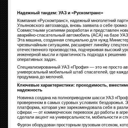
Надежный тандем: УАЗ и «Рускомтранс»
Компания «Рускомтранс», надежный многолетний парт
Ульяновского автозавода, вновь заявила о себе громко 
Совместными усилиями разработан и представлен нов
аварийно-спасательный автомобиль (АСА) на базе УА
Эта машина, созданная специально для нужд Министер
чрезвычайным ситуациям, расширяет линейку спецтех
отечественного производства, подчеркивая высокий ур
инженерной мысли и практичность подхода к решению
оперативных задач.
Специализированный УАЗ «Профи» — это не просто ав
универсальный мобильный штаб спасателей, где кажд
продумана до мелочей.
Ключевые характеристики: проходимость, вместимо
надежность
Новинка создана на полноприводном шасси УАЗ «Проф
проверенном в самых суровых условиях бездорожья. Э
платформа, которая уже зарекомендовала себя в разл
сферах — от коммерческих перевозок до работы в агр
сделали акцент на универсальности, мобильности и сп
Фургон оборудован просторным грузовым отсеком, кот