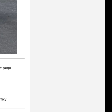
е ряда
упку