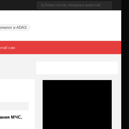
опилот и ADAS
елай сам
вания МЧС,