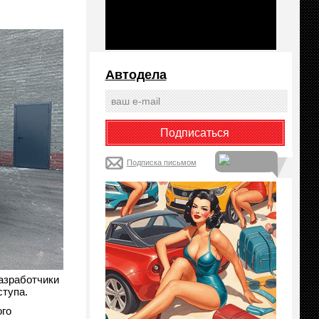
Автодела
Подписка письмом
азработчики
ступа.
ого