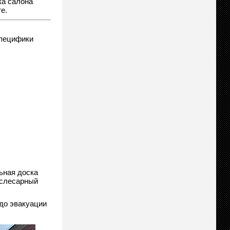
ка салона
е.
специфики
ьная доска
 слесарный
до эвакуации