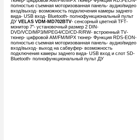
тюнер
- цифровой AM/FM/MPX тюнер
-
Функция RDS-EON
-
полностью съемная моторизованная панель
- аудио/видео
вход/выход
- возможность подключения камеры заднего
вида
- USB вход
- Bluetooth
- полнофункциональный пульт
ДУ
VELAS
VDM-MD702BTV
- сенсорный цветной
TFT
-
монитор 7”
- установочный размер 2
DIN
-
DVD/VCD/MP3/MPEG4/CD/CD-R/RW
- встроенный
TV
-
тюнер
- цифровой AM/FM/MPX тюнер
- Функция RDS-EON
-
полностью съемная моторизованная панель
- аудио/видео
вход/выход
- выход на сабвуфер
- возможность
подключения камеры заднего вида
- USB вход и слот SD
-
Bluetooth
- полнофункциональный пульт ДУ