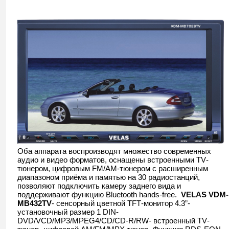
Оба аппарата воспроизводят множество современных
аудио и видео форматов, оснащены встроенными
TV
-
тюнером, цифровым
FM
/
AM
-тюнером с расширенным
диапазоном приёма и памятью на 30 радиостанций,
позволяют подключить камеру заднего вида и
поддерживают функцию Bluetooth hands-free.
VELAS
VDM-
MB432TV
- сенсорный цветной
TFT
-монитор 4.3”
-
установочный размер 1
DIN
-
DVD
/
VCD
/
MP
3/
MPEG
4/
CD
/
CD
-
R
/
RW
- встроенный
TV
-