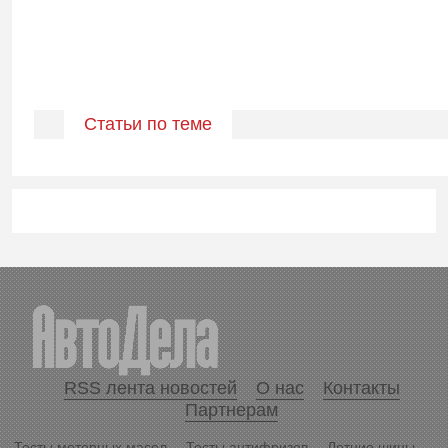
Статьи по теме
RSS лента новостей
О нас
Контакты
Партнерам
Тесты моторных масел
Тесты антифризов
Летние шины