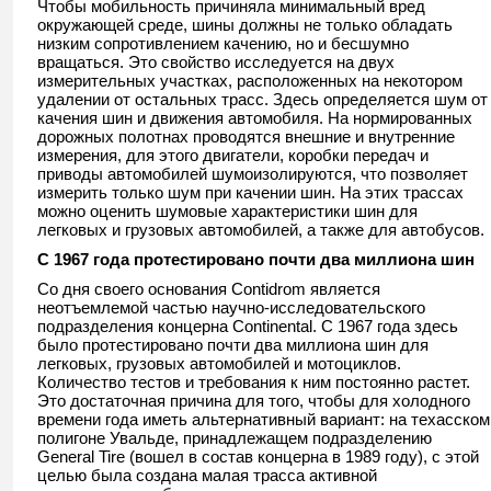
Чтобы мобильность причиняла минимальный вред
окружающей среде, шины должны не только обладать
низким сопротивлением качению, но и бесшумно
вращаться. Это свойство исследуется на двух
измерительных участках, расположенных на некотором
удалении от остальных трасс. Здесь определяется шум от
качения шин и движения автомобиля. На нормированных
дорожных полотнах проводятся внешние и внутренние
измерения, для этого двигатели, коробки передач и
приводы автомобилей шумоизолируются, что позволяет
измерить только шум при качении шин. На этих трассах
можно оценить шумовые характеристики шин для
легковых и грузовых автомобилей, а также для автобусов.
С 1967 года протестировано почти два миллиона шин
Со дня своего основания Contidrom является
неотъемлемой частью научно-исследовательского
подразделения концерна Continental. С 1967 года здесь
было протестировано почти два миллиона шин для
легковых, грузовых автомобилей и мотоциклов.
Количество тестов и требования к ним постоянно растет.
Это достаточная причина для того, чтобы для холодного
времени года иметь альтернативный вариант: на техасском
полигоне Увальде, принадлежащем подразделению
General Tire (вошел в состав концерна в 1989 году), с этой
целью была создана малая трасса активной