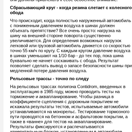
Сбрасывающий круг - когда резина слетает с колесного
обода
Что происходит, когда полностью нагруженный автомобиль
с пониженным давлением воздуха в шинах должен
объехать препятствие? Все очень просто: нагрузка на
шину на внешней стороне поворота существенно
увеличивается. Для определения возможных нагрузок
легковой или грузовой автомобиль движется со скоростью
точно 55 км/ч по кругу. С каждым кругом давление воздуха
в шинах уменьшают на 1/10 бар - до тех пор, пока шина
буквально не начнет соскакивать с обода. Результат
позволяет сделать вывод о запасе безопасности шины при
медленной потере давления воздуха.
Рельсовые трассы - точно по следу
На рельсовых трассах полигона Contidrom, введенных в
эксплуатацию в 1985 году, можно проводить тесты на
торможение и аквапланирование. Чтобы разница в
коэффициенте сцепления с дорожным покрытием не
искажала результаты тестов, испытываемые автомобили
устанавливаются на монорельс. Тестирование тормозного
пути проводятся на бетонном и асфальтовом покрытии, а
также в «ванне» для тестов на аквапланирование.
Результаты фиксируются и распечатываются
измерительным блоком, установленным в автомобиле.