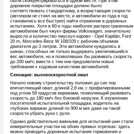
были сконцентрироваться в одном месте. При этом
дорожное покрытие площадки должно было
соответствовать стандартному, а возрастающие скорости
(автопром не стоял на месте, и автомобили из года в год
становились все быстрее) найти отражение в дорожных
испытаниях. Хотя в 60-е годы наиболее распространенным
автомобилем был «жук» фирмы Volkswagen, значительно
выросло и количество «мускул-каров» - Opel Kapitän, Ford
20 m, Mercedes-Benz W 108/109 с рабочим объемом
двигателя до 3 литров. Эти автомобили нуждались в
шинах, способных не только выдержать увеличившийся
вес автомобиля, но и позволявших бы развивать скорость
до 200 км/ч; вместе с тем они предъявляли новые
требования к ходовым качествам автомобилей.
Сенсация: высокоскоростной овал
Начало новому строительству положил до сих пор
впечатляющий овал: длиной 2,8 км, с профилированными
под углом 58 градусов виражами, позволяющий развивать
скорость до 180 км/ч без боковой нагрузки. К изумлению
посетителей испытательной площадки, водитель на
глубоких виражах длиной по 900 м мог даже на такой
скорости убрать руки с руля.
Однако действительно важными для испытаний шин стали
измерительные участки на обоих прямых отрезках: здесь
можно проводить дорожные испытания торможения и