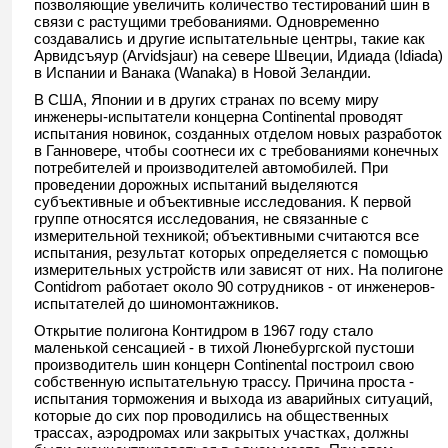
позволяющие увеличить количество тестирований шин в
связи с растущими требованиями. Одновременно
создавались и другие испытательные центры, такие как
Арвидсъяур (Arvidsjaur) на севере Швеции, Идиада (Idiada)
в Испании и Ванака (Wanaka) в Новой Зеландии.
В США, Японии и в других странах по всему миру
инженеры-испытатели концерна Continental проводят
испытания новинок, созданных отделом новых разработок
в Ганновере, чтобы соотнеси их с требованиями конечных
потребителей и производителей автомобилей. При
проведении дорожных испытаний выделяются
субъективные и объективные исследования. К первой
группе относятся исследования, не связанные с
измерительной техникой; объективными считаются все
испытания, результат которых определяется с помощью
измерительных устройств или зависят от них. На полигоне
Contidrom работает около 90 сотрудников - от инженеров-
испытателей до шиномонтажников.
Открытие полигона Контидром в 1967 году стало
маленькой сенсацией - в тихой Люнебургской пустоши
производитель шин концерн Continental построил свою
собственную испытательную трассу. Причина проста -
испытания торможения и выхода из аварийных ситуаций,
которые до сих пор проводились на общественных
трассах, аэродромах или закрытых участках, должны