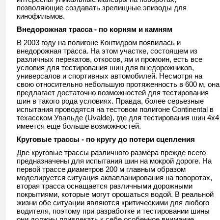
позволяющие создавать зрелищные эпизоды для
кинофильмов.
Внедорожная трасса - по корням и камням
В 2003 году на полигоне Контидром появилась и
внедорожная трасса. На этом участке, состоящем из
различных перекатов, откосов, ям и промоин, есть все
условия для тестирования шин для внедорожников,
универсалов и спортивных автомобилей. Несмотря на
свою относительно небольшую протяженность в 600 м, она
предлагает достаточно возможностей для тестирования
шин в такого рода условиях. Правда, более серьезные
испытания проводятся на тестовом полигоне Continental в
техасском Увальде (Uvalde), где для тестирования шин 4x4
имеется еще больше возможностей.
Круговые трассы - по кругу до потери сцепления
Две круговые трассы различного размера прежде всего
предназначены для испытания шин на мокрой дороге. На
первой трассе диаметров 200 м главным образом
моделируется ситуация аквапланирования на поворотах,
вторая трасса оснащается различными дорожными
покрытиями, которые могут орошаться водой. В реальной
жизни обе ситуации являются критическими для любого
водителя, поэтому при разработке и тестировании шины
они должны привлекать к себе особенное внимание.