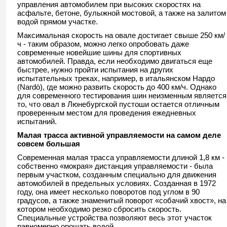
управления автомобилем при высоких скоростях на
асфальте, бетоне, булыжной мостовой, а также на залитом
водой прямом участке.
Максимальная скорость на овале достигает свыше 250 км/
ч - таким образом, можно легко опробовать даже
современные новейшие шины для спортивных
автомобилей. Правда, если необходимо двигаться еще
быстрее, нужно пройти испытания на других
испытательных треках, например, в итальянском Нардо
(Nardò), где можно развить скорость до 400 км/ч. Однако
для современного тестирования шин неизменным является
то, что овал в Люнебургской пустоши остается отличным
проверенным местом для проведения ежедневных
испытаний.
Малая трасса активной управляемости на самом деле
совсем большая
Современная малая трасса управляемости длиной 1,8 км -
собственно «мокрая» дистанция управляемости - была
первым участком, созданным специально для движения
автомобилей в предельных условиях. Созданная в 1972
году, она имеет несколько поворотов под углом в 90
градусов, а также знаменитый поворот «собачий хвост», на
котором необходимо резко сбросить скорость.
Специальные устройства позволяют весь этот участок
равномерно орошать водой.