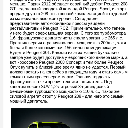
меньше. Париж 2012 обещает серийный дебют Peugeot 208
GTi, сделанный заводской командой Peugeot Sport, и старт
продаж другого 208-го в топовой комплектацией с отделкой
из материалов высокого уровня. Сегодня же
представители автомобильной прессы увидели
рестайлинговый Peugeot RCZ. Примечательно, что теперь
у него будет сверх мощная версия. С того же турбомотора
1,6, французские двигателисты сняли ураганные 265 л.с.
Прежняя версия ограничивалась мощностью 200л.с., хотя
была и более экономичная 156-сильная модификация.
Будет и Peugeot 301. Каждая из этих машин буквально
завтра уже будет доступна у европейского дилера марки, а
вот кроссовер Peugeot 2008 Concept и тем более Peugeot
Onyx купить в ближайшее время явно не удастся. Первый
должен встать на конвейер в грядущем году и стать самым
компактным кроссовером марки. Главная гордость
французов с точки зрения техники - двигатель. Под
капотом нового SUV 1,2-литровый 3-цилиндровый
бензиновый турбомотор мощностью 110 л. с., такой же
силовой агрегат стоит у Peugeot 208 - для него это самый
мощный двигатель.