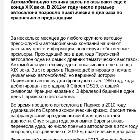
Автомобильную технику здесь показывают еще с
конца XIX века. В 2012-м году число премьер
автосалона возросло практически в два раза по
сравнению с предыдущим.
За несколько месяцев до любого крупного автошоу
пресс-службы автомобильных компаний начинают
рассылку пресс-информации, анонсируя собственные
премьеры. Проходящий раз в два года Парижский
автосалон одна из самых древних тематических выставок.
Автомобильную технику здесь показывают еще с конца
XIX века. За это время в Париже дебютировало немало
уникальных автомобилей, но вершиной истории
Парижского автошоу для французов стал 1955 год, кода
дебютировал легендарный Citroen DS19, ставший
символом Франции наравне с Эйфелевой башней в один
день Парижского автосалона.
Во время прошлого автосалона в Париже в 2010 году,
ударивший по Европе экономический кризис, бросил тень
на французский праздник автомобиля двухлетней
давности. Спустя два года экономика Европы вновь
перенесла удар, но число премьер автосалона в этом году
возросло, по сравнению с 2010-м, практически в два раза.
Французский праздник автомобиля 2012 обещает более