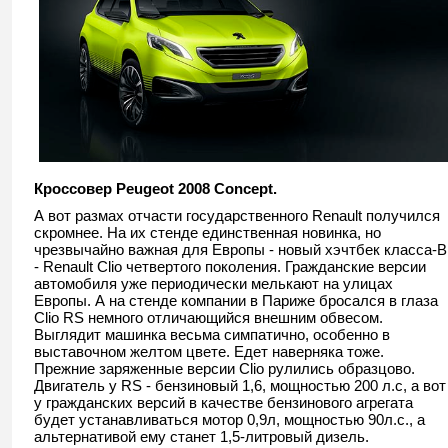
Кроссовер Peugeot 2008 Concept.
А вот размах отчасти государственного Renault получился
скромнее. На их стенде единственная новинка, но
чрезвычайно важная для Европы - новый хэчтбек класса-B
- Renault Clio четвертого поколения. Гражданские версии
автомобиля уже периодически мелькают на улицах
Европы. А на стенде компании в Париже бросался в глаза
Clio RS немного отличающийся внешним обвесом.
Выглядит машинка весьма симпатично, особенно в
выставочном желтом цвете. Едет наверняка тоже.
Прежние заряженные версии Clio рулились образцово.
Двигатель у RS - бензиновый 1,6, мощностью 200 л.с, а вот
у гражданских версий в качестве бензинового агрегата
будет устанавливаться мотор 0,9л, мощностью 90л.с., а
альтернативой ему станет 1,5-литровый дизель.