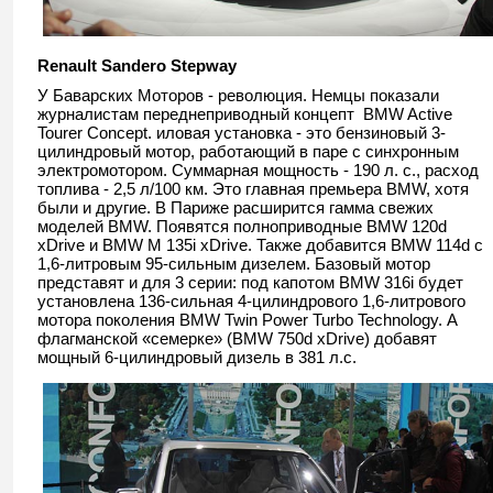
Renault Sandero Stepway
У Баварских Моторов - революция. Немцы показали
журналистам переднеприводный концепт BMW Active
Tourer Concept. иловая установка - это бензиновый 3-
цилиндровый мотор, работающий в паре с синхронным
электромотором. Суммарная мощность - 190 л. с., расход
топлива - 2,5 л/100 км. Это главная премьера BMW, хотя
были и другие. В Париже расширится гамма свежих
моделей BMW. Появятся полноприводные BMW 120d
xDrive и BMW M 135i xDrive. Также добавится BMW 114d c
1,6-литровым 95-сильным дизелем. Базовый мотор
представят и для 3 серии: под капотом BMW 316i будет
установлена 136-сильная 4-цилиндрового 1,6-литрового
мотора поколения BMW Twin Power Turbo Technology. А
флагманской «семерке» (BMW 750d xDrive) добавят
мощный 6-цилиндровый дизель в 381 л.с.