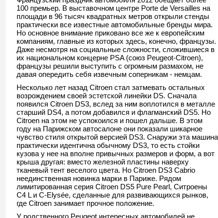
100 премьер. В выставочном центре Porte de Versailles на
площади в 96 тысяч квадратных метров открыли стенды
практически все известные автомобильные бренды мира.
Но основное внимание приковано все же к европейским
компаниям, главные из которых здесь, конечно, французы.
Даже несмотря на социальные сложности, сложившиеся в
их национальном концерне PSA (союз Peugeot-Citroen),
французы решили выступить с огромным размахом, не
давая опередить себя извечным соперникам - немцам.
Несколько лет назад Citroen стал затмевать остальных
возрождением своей эстетской линейки DS. Сначала
появился Citroen DS3, вслед за ним воплотился в металле
старший DS4, а потом добавился и флагманский DS5. Но
Citroen на этом не успокоился и пошел дальше. В этом
году на Парижском автосалоне они показали шикарное
чувство стиля открытой версией DS3. Снаружи эта машина
практически идентична обычному DS3, то есть стойки
кузова у нее на вполне привычных размеров и форм, а вот
крыша другая: вместо железной пластины наверху
тканевый тент веселого цвета. Но Citroen DS3 Cabrio
неединственная новинка марки в Париже. Рядом
лимитированная серия Citroen DS5 Pure Pearl, Ситроены
C4 L и C-Elysée, сделанные для развивающихся рынков,
где Citroen занимает прочное положение.
У родственного Peugeot интересных автомобилей не