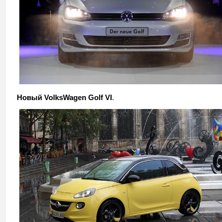
Новый VolksWagen Golf VI
.