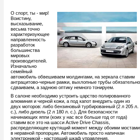
О спорт, ты - мир!
Воистину,
высказывание,
весьма точно
характеризующее
направленность
разработок
большинства
мировых
производителей.
Изначально
семейный
автомобиль обвешиваем молдингами, на зеркала ставим
антрацитово-черные рамки, выхлопные трубы обязательно
сдваиваем, а заднюю оптику немного тонируем.
В салоне необходимо устроить царство полированного
алюминия и черной кожи, а под капот внедрить один из
двух моторов: либо бензиновый турбированный (2 л 205 л.
с.), либо дизель (2 л 180 л. с.). Для безопасности
начинающих яппи (коих у нас все больше год от года)
ставим все это на шасси Active Drive Сhassis,
распределяющее крутящий момент между обоими мостами
в неравной пропорции. Автомобиль просто напичкан
электроникой - настоящий
шкаф управления
.