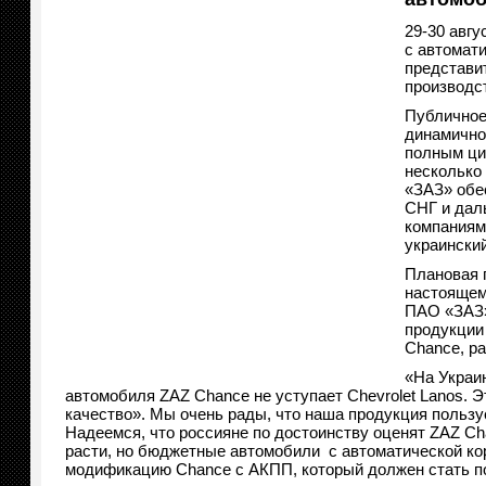
29-30 авг
с автомат
представи
производс
Публичное
динамично
полным ци
несколько
«ЗАЗ» обе
СНГ и дал
компаниям
украински
Плановая 
настоящем
ПАО «ЗАЗ»
продукции 
Chance, ра
«На Украин
автомобиля ZAZ Chance не уступает Chevrolet Lanos. 
качество». Мы очень рады, что наша продукция пользу
Надеемся, что россияне по достоинству оценят ZAZ C
расти, но бюджетные автомобили с автоматической ко
модификацию Chance с АКПП, который должен стать п