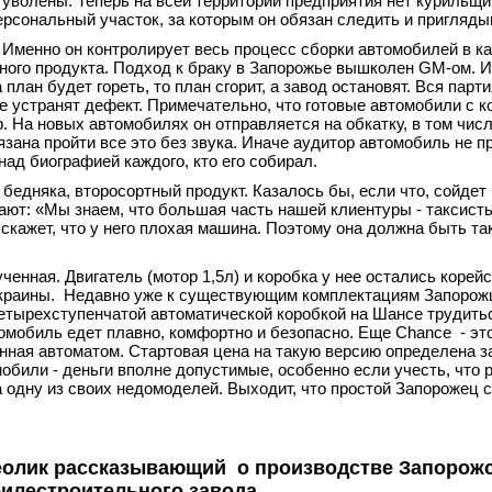
волены. Теперь на всей территории предприятия нет курильщик
ерсональный участок, за которым он обязан следить и пригляды
. Именно он контролирует весь процесс сборки автомобилей в к
ного продукта. Подход к браку в Запорожье вышколен GM-ом. И
план будет гореть, то план сгорит, а завод остановят. Вся парт
е устранят дефект. Примечательно, что готовые автомобили с к
р. На новых автомобилях он отправляется на обкатку, в том чис
ана пройти все это без звука. Иначе аудитор автомобиль не пр
ад биографией каждого, кто его собирал.
бедняка, второсортный продукт. Казалось бы, если что, сойдет и
ют: «Мы знаем, что большая часть нашей клиентуры - таксисты
скажет, что у него плохая машина. Поэтому она должна быть так
л».
енная. Двигатель (мотор 1,5л) и коробка у нее остались корейс
 Украины. Недавно уже к существующим комплектациям Запорож
етырехступенчатой автоматической коробкой на Шансе трудить
втомобиль едет плавно, комфортно и безопасно. Еще Chance - эт
нная автоматом. Стартовая цена на такую версию определена з
обили - деньги вполне допустимые, особенно если учесть, что 
 одну из своих недомоделей. Выходит, что простой Запорожец 
олик рассказывающий о производстве Запорожс
илестроительного завода