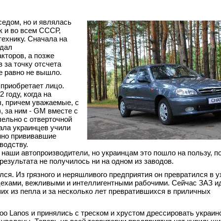
седом, но и являлась
к и во всем СССР,
ехнику. Сначала на
идал
кторов, а позже
 за точку отсчета
е равно не вышло.
 приобретает лицо.
 году, когда на
, причем уважаемые, с
, за ним - GM вместе с
аллельно с отверточной
ала украинцев учили
нно прививавшие
водству.
 наши автопроизводители, но украинцам это пошло на пользу, п
ого результата не получилось ни на одном из заводов.
ся. Из грязного и неряшливого предприятия он превратился в 
цехами, вежливыми и интеллигентными рабочими. Сейчас ЗАЗ ид
ших из пепла и за несколько лет превратившихся в приличных
 Lanos и принялись с треском и хрустом дрессировать украин