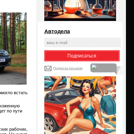
Автодела
Подписка письмом
омогло встать
ухоженную
ет по пути
ских рабочих,