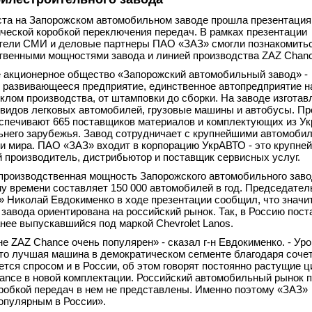
уста на Запорожском автомобильном заводе прошла презентаци
ической коробкой переключения передач. В рамках презентации
тели СМИ и деловые партнеры ПАО «ЗАЗ» смогли познакомитьс
твенными мощностями завода и линией производства ZAZ Chanc
 акционерное общество «Запорожский автомобильный завод» -
 развивающееся предприятие, единственное автопредприятие на
клом производства, от штамповки до сборки. На заводе изготав
 видов легковых автомобилей, грузовые машины и автобусы. Пр
спечивают 665 поставщиков материалов и комплектующих из Ук
ьнего зарубежья. Завод сотрудничает с крупнейшими автомоби
и мира. ПАО «ЗАЗ» входит в корпорацию УкрАВТО - это крупне
й производитель, дистрибьютор и поставщик сервисных услуг.
производственная мощность Запорожского автомобильного заво
у времени составляет 150 000 автомобилей в год. Председател
 Николай Евдокименко в ходе презентации сообщил, что значи
завода ориентирована на российский рынок. Так, в Россию пос
нее выпускавшийся под маркой Chevrolet Lanos.
е ZAZ Chance очень популярен» - сказал г-н Евдокименко. - Ур
Это лучшая машина в демократическом сегменте благодаря соче
ется спросом и в России, об этом говорят постоянно растущие 
hance в новой комплектации. Российский автомобильный рынок 
робкой передач в нем не представлены. Именно поэтому «ЗАЗ»
опулярным в России».