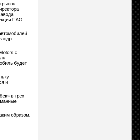
й рынок
иректора
завода
дукции ПАО
 автомобилей
сандр
Motors с
для
мобиль будет
льку
ся и
бек» в трех
уманные
аким образом,