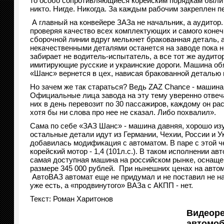
то особо сопротивляющиеся корейским порядкам были у
никто. Нигде. Никогда. За каждым рабочим закреплен п
А главный на конвейере ЗАЗа не начальник, а аудитор
проверяя качество всех комплектующих и самого конеч
сборочной линии вдруг мелькнет бракованная деталь, а 
некачественными деталями останется на заводе пока н
забирает не водитель-испытатель, а все тот же аудито
имитирующие русские и украинские дороги. Машина обяз
«Шанс» вернется в цех, нависая бракованной деталью н
Но зачем же так стараться? Ведь ZAZ Chance - машина 
Официальные лица завода на эту тему уверенно отвеча
них в день перевозит по 30 пассажиров, каждому он рас
хотя бы ни слова про нее не сказал. Либо похвали
Сама по себе «ЗАЗ Шанс» - машина давняя, хорошо изуч
остальные детали идут из Германии, Чехии, России и
добавилась модификация с автоматом. В паре с этой ч
корейский мотор - 1,4 (101л.с.). В таком исполнении а
самая доступная машина на российском рынке, оснаще
размере 345 000 рублей. При нынешних ценах на автом
АвтоВАЗ автомат еще не придумал и не поставил не на
уже есть, а «продвинутого» ВАЗа с АКПП - нет.
Текст: Роман Харитонов
Видеоре
автомоб