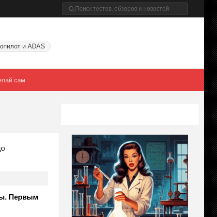
опилот и ADAS
елай сам
цо
ры. Первым