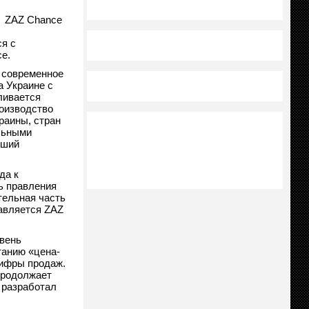
я ZAZ Chance
я с
e.
 современное
 Украине с
ливается
оизводство
раины, стран
льными
йший
да к
ь правления
тельная часть
тавляется ZAZ
овень
танию «цена-
цифры продаж.
продолжает
 разработал