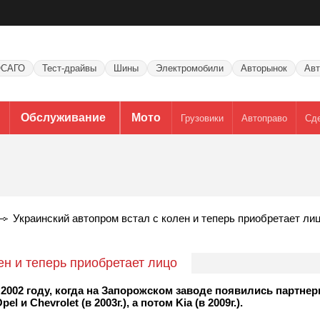
САГО
Тест-драйвы
Шины
Электромобили
Авторынок
Авт
Обслуживание
Мото
Грузовики
Автоправо
Сд
Украинский автопром встал с колен и теперь приобретает ли
ен и теперь приобретает лицо
 2002 году, когда на Запорожском заводе появились партне
l и Chevrolet (в 2003г.), а потом Kia (в 2009г.).