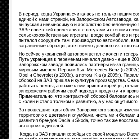
В период, когда Украина считалась не только нашим со
единой с нами страной, на Запорожском Автозаводе, ка
выпускали невыносимую и абсолютно бесчеловечную т
ЗАЗе советский пролетариат с потугами и стонами соз
сельскохозяйственные агрегаты, вроде комбайнов и тра
пытался соорудить там производство автомобиля, взяв
заграничные образцы, хотя ничего дельного из этого вс
Но сейчас украинский автопром встал с колен и теперь
Путь украинцев к переменам начался давно - еще в 2002
Запорожском заводе появились партнеры из-за границы
мировым именем. Первым был Mercedes-Benz (в 2002г.)
Opel и Chevrolet (в 2003г.), а потом Kia (в 2009г.). Пар
сборкой на ЗАЗ пришла и культура производства. Снач
работать немцы, а позже к ним пришли корейцы, отчая
запорожским рабочим свой подход к продукту и к произ
Примечательно, что контрактной сборкой баловались и
с колен и стало толчком к развитию, а у нас ощутим
За прошедшие годы облик Запорожского завода изменил
территорию с цветами и клумбами, чистыми и белами 
развития брендов Dacia и Skoda, точно так же восстав
автопроизводителей.
Когда на ЗАЗ пришли корейцы со своей моделью Daewoo