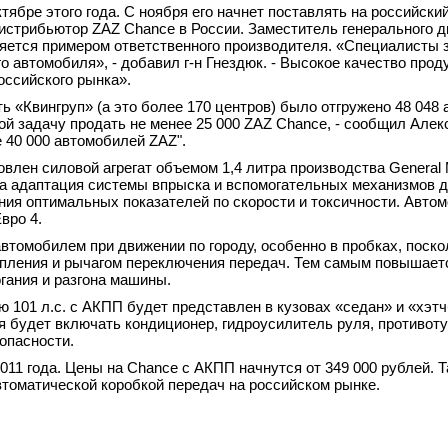
ябре этого года. С ноября его начнет поставлять на российски
истрибьютор ZAZ Chance в России. Заместитель генерального д
ляется примером ответственного производителя. «Специалисты 
 автомобиля», - добавил г-н Гнездюк. - Высокое качество про
оссийского рынка».
ь «Квингруп» (а это более 170 центров) было отгружено 48 048
ой задачу продать не менее 25 000 ZAZ Chance, - сообщил Алек
е 40 000 автомобилей ZAZ".
лен силовой агрегат объемом 1,4 литра производства General 
а адаптация системы впрыска и вспомогательных механизмов 
ния оптимальных показателей по скорости и токсичности. Авто
вро 4.
томобилем при движении по городу, особенно в пробках, поско
пления и рычагом переключения передач. Тем самым повышает
гания и разгона машины.
 101 л.с. с АКПП будет представлен в кузовах «седан» и «хэтч
я будет включать кондиционер, гидроусилитель руля, противот
опасности.
11 года. Цены на Chance с АКПП начнутся от 349 000 рублей. Т
томатической коробкой передач на российском рынке.