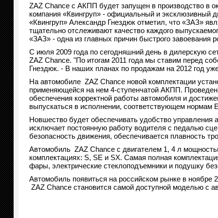
ZAZ Chance с АКПП будет запущен в производство в окт
компания «Квингруп» - официальный и эксклюзивный д
«Квингруп» Александр Гнездюк отметил, что «ЗАЗ» яв
тщательно отслеживают качество каждого выпускаемого
«ЗАЗ» - одна из главных причин быстрого завоевания р
С июля 2009 года по сегодняшний день в дилерскую сет
ZAZ Chance. "По итогам 2011 года мы ставим перед соб
Гнездюк. - В наших планах по продажам на 2012 год уж
На автомобиле ZAZ Chance новой комплектации установ
применяющейся на нем 4-ступенчатой АКПП. Проведен
обеспечения корректной работы автомобиля и достиже
выпускаться в исполнении, соответствующем нормам Е
Новшество будет обеспечивать удобство управления ав
исключает постоянную работу водителя с педалью сце
безопасность движения, обеспечивается плавность тро
Автомобиль ZAZ Chance с двигателем 1, 4 л мощностью
комплектациях: S, SE и SX. Самая полная комплектаци
фары, электрические стеклоподъемники и подушку без
Автомобиль появиться на российском рынке в ноябре 20
ZAZ Chance становится самой доступной моделью с ав