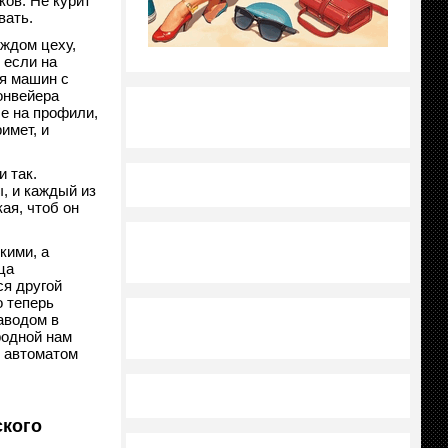
ов. Не курит
вать.
аждом цеху,
 если на
ия машин с
онвейера
ле на профили,
имет, и
 так.
, и каждый из
ая, чтоб он
кими, а
ца
ся другой
о теперь
аводом в
родной нам
с автоматом
кого