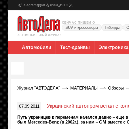
Telegram
VK
Дзен
ЖЖ
СЕЙЧАС ПИШЕМ О
SUV и кроссоверы
Гибриды
О
АВТОМОБИЛЬНЫЙ ЖУРНАЛ
Автомобили
Тест-драйвы
Электроника
Журнал "АВТОДЕЛА"
МАТЕРИАЛЫ
Обзоры
Украинский автопром встал с кол
07.09.2011
Путь украинцев к переменам начался давно – еще в
был Mercedes-Benz (в 2002г.), за ним – GM вместе с Ope