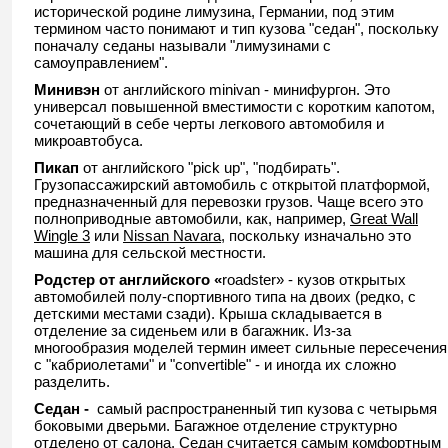
исторической родине лимузина, Германии, под этим
термином часто понимают и тип кузова "седан", поскольку
поначалу седаны называли "лимузинами с
самоуправлением".
Минивэн
от английского minivan - минифургон. Это
универсал повышенной вместимости с коротким капотом,
сочетающий в себе черты легкового автомобиля и
микроавтобуса.
Пикап
от английского "pick up", "подбирать".
Грузопассажирский автомобиль с открытой платформой,
предназначенный для перевозки грузов. Чаще всего это
полноприводные автомобили, как, например,
Great Wall
Wingle 3
или
Nissan Navara
, поскольку изначально это
машина для сельской местности.
Родстер от английского «
roadster» - кузов открытых
автомобилей полу-спортивного типа на двоих (редко, с
детскими местами сзади). Крыша складывается в
отделение за сиденьем или в багажник. Из-за
многообразия моделей термин имеет сильные пересечения
с "кабриолетами" и "convertible" - и иногда их сложно
разделить.
Седан -
самый распространенный тип кузова с четырьмя
боковыми дверьми. Багажное отделение структурно
отделено от салона. Седан считается самым комфортным