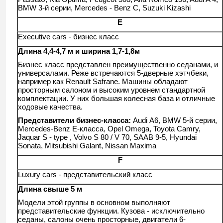
BMW 3-й серии, Mercedes - Benz C, Suzuki Kizashi
E
Executive cars - бизнес класс
Длина 4,4-4,7 м и ширина 1,7-1,8м
Бизнес класс представлен преимущественно седанами, и
универсалами. Реже встречаются 5-дверные хэтчбеки,
например как Renault Safrane. Машины обладают
просторным салоном и высоким уровнем стандартной
комплектации. У них большая колесная база и отличные
ходовые качества.
Представители бизнес-класса:
Audi А6, BMW 5-й серии,
Mercedes-Benz E-класса, Opel Omega, Toyota Camry,
Jaquar S - type , Volvo S 80 / V 70, SAAB 9-5, Hyundai
Sonata, Mitsubishi Galant, Nissan Maxima
F
Luxury cars - представительский класс
Длина свыше 5 м
Модели этой группы в основном выполняют
представительские функции. Кузова - исключительно
седаны, салоны очень просторные, двигатели 6-