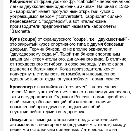
Кабриолет
от французского
фр. "cabriolet" - первоначально
легкий двухколесный одноконный экипаж. Начиная с 1930-
х - кабриолет имеет прогулочный открытый кузов с
убирающимся верхом ("convertible"). Кабриолет сильно
пересекается с "родстером", а вот итальянские
производители предпочитают называть кабриолеты
"Barchetta".
Купе (coupe)
от французского
"coupe", т.е. "двухместный" -
это закрытый кузов спортивного типа с двумя боковыми
дверьми. Термин близок, но не вполне эквивалент
"двухдверному седану". Такой тип близок спортивным
машинам - стремительного, динамичного вида. В отличие
от трехдверного хэтчбэка, в свою очередь, у купе салон
разделен с багажником. Когда производитель хочет
подчеркнуть стильность автомобиля и повышенное
удовольствие от езды, он употребляет термин «купе».
Кроссовер
от английского "crossover" - пересечение
типов. Может употребляться как в отношении универсалов,
так и вседорожников. Однако в России термин приобрел
свой смысл, обозначающий обязательно наличие
повышенной проходимости, подменив собой
неустоявшийся термин вседорожник.
Лимузин
от немецкого
limousine- представительский
автомобиль с перегородкой (подъемным стеклом) между
первым и остальными сиденьями. Интересно, что на