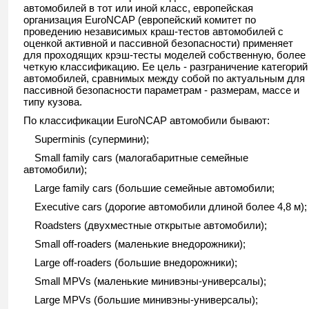
автомобилей в тот или иной класс, европейская
организация EuroNCAP (европейский комитет по
проведению независимых краш-тестов автомобилей с
оценкой активной и пассивной безопасности) применяет
для проходящих крэш-тесты моделей собственную, более
четкую классификацию. Ее цель - разграничение категорий
автомобилей, сравнимых между собой по актуальным для
пассивной безопасности параметрам - размерам, массе и
типу кузова.
По классификации EuroNCAP автомобили бывают:
Superminis (супермини);
Small family cars (малогабаритные семейные
автомобили);
Large family cars (большие семейные автомобили;
Executive cars (дорогие автомобили длиной более 4,8 м);
Roadsters (двухместные открытые автомобили);
Small off-roaders (маленькие внедорожники);
Large off-roaders (большие внедорожники);
Small MPVs (маленькие минивэны-универсалы);
Large MPVs (большие минивэны-универсалы);