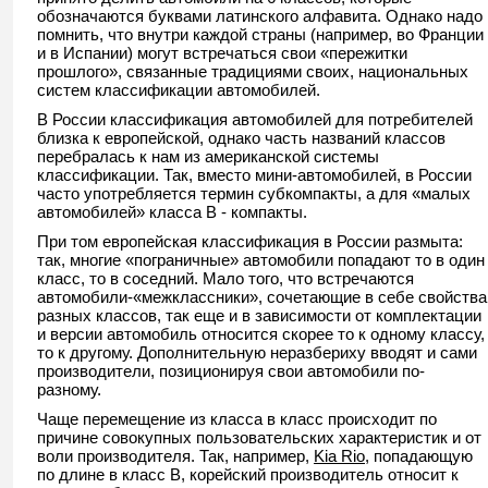
обозначаются буквами латинского алфавита. Однако надо
помнить, что внутри каждой страны (например, во Франции
и в Испании) могут встречаться свои «пережитки
прошлого», связанные традициями своих, национальных
систем классификации автомобилей.
В России классификация автомобилей для потребителей
близка к европейской, однако часть названий классов
перебралась к нам из американской системы
классификации. Так, вместо мини-автомобилей, в России
часто употребляется термин субкомпакты, а для «малых
автомобилей» класса B - компакты.
При том европейская классификация в России размыта:
так, многие «пограничные» автомобили попадают то в один
класс, то в соседний. Мало того, что встречаются
автомобили-«межклассники», сочетающие в себе свойства
разных классов, так еще и в зависимости от комплектации
и версии автомобиль относится скорее то к одному классу,
то к другому. Дополнительную неразбериху вводят и сами
производители, позиционируя свои автомобили по-
разному.
Чаще перемещение из класса в класс происходит по
причине совокупных пользовательских характеристик и от
воли производителя. Так, например,
Kia Rio
, попадающую
по длине в класс B, корейский производитель относит к