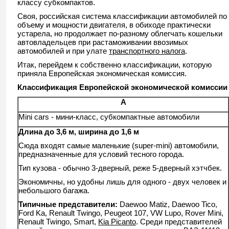
классу субкомпактов.
Своя, российская система классификации автомобилей по
объему и мощности двигателя, в обиходе практически
устарела, но продолжает по-разному облегчать кошельки
автовладельцев при растаможивании ввозимых
автомобилей и при улате
транспортного налога
.
Итак, перейдем к собственно классификации, которую
приняла Европейская экономическая комиссия.
Классификация Европейской экономической комиссии
A
Mini cars - мини-класс, субкомпактные автомобили
Длина до 3,6 м, ширина до 1,6 м
Сюда входят самые маленькие (super-mini) автомобили,
предназначенные для условий тесного города.
Тип кузова - обычно 3-дверный, реже 5-дверный хэтчбек.
Экономичны, но удобны лишь для одного - двух человек и
небольшого багажа.
Типичные представители:
Daewoo Matiz, Daewoo Tico,
Ford Ka, Renault Twingo, Peugeot 107, VW Lupo, Rover Mini,
Renault Twingo, Smart,
Kia Picanto
. Среди представителей