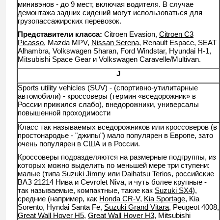
минивэнов - до 9 мест, включая водителя. В случае
демонтажа задних сидений могут использоваться для
грузопассажирских перевозок.
Представители
класса
:
Citroen Evasion,
Citroen C3
Picasso
, Mazda MPV,
Nissan Serena
, Renault Espace, SEAT
Alhambra, Volkswagen Sharan, Ford Windstar, Hyundai H-1,
Mitsubishi Space Gear и Volkswagen Caravelle/Multivan.
J
Sports utility vehicles (SUV) - (спортивно-утилитарные
автомобили) - кроссоверы (термин «вседорожник» в
России прижился слабо), внедорожники, универсалы
повышенной проходимости
Класс так называемых вседорожников или кроссоверов (в
простонародье - "джипы") мало популярен в Европе, зато
очень популярен в США и в России.
Кроссоверы подразделяются на размерные подгруппы, из
которых можно выделить по меньшей мере три ступени:
малые (типа
Suzuki Jimny
или Daihatsu Terios, российские
ВАЗ 21214 Нива и Cevrolet Niva, и чуть более крупные -
так называемые, компактные, такие как
Suzuki SX4
),
средние (например, как
Honda CR-V
,
Kia Sportage
, Kia
Sorento, Hyndai Santa Fe,
Suzuki Grand Vitara
, Peugeot 4008,
Great Wall Hover H5
,
Great Wall Hover H3
, Mitsubishi