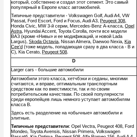
который, собственно и создал этот сегмент. Это самый
популярный в Европе класс автомобилей.
Типичные представители - Volkswagen Golf, Audi A4, VW
Passat, Ford Escort, Ford и Focus, Audi A3,
Peugeot 308
,
Honda Civic, MW 3-й серии, Mercedes-Benz А-класса,
Opel
Astra
, Hyundai Accent, Toyota Corolla, почти все модели
ВАЗ (кроме «Нивы» и ее модификаций, и новой Lada
Largus),
Skoda Octavia
, Nissan Almera, Daewoo Nexia,
Kia
Cee'd
(тоже модель, попадающая сразу в два класса - B и
C), Kia Cerato,
Peugeot 508
.
D
Larger cars - большие автомобили
Автомобили этого класса, хетчбэки и седаны, многими
считаются, и вправе, оптимальным транспортным
средством как по вместимости, так и по своим
потребительским качествам. По своей популярности
среди европейцев лишь немного уступает автомобилям
класса В.
Здесь есть разделение на «обычные» автомобили и
элитные.
Типичные представители
: Opel Vectra, Peugeot 408, Ford
Mondeo, Toyota Avensis, Nissan Primera, Volkswagen
Passatб, Kia Optima, Peugeot 508, Alfa Romeo 156, Audi A 4,