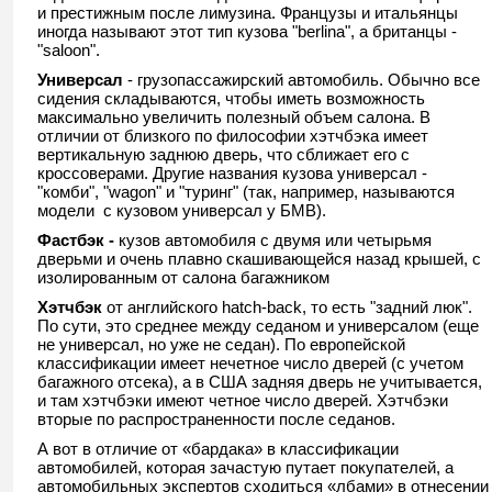
и престижным после лимузина. Французы и итальянцы
иногда называют этот тип кузова "berlina", а британцы -
"saloon".
Универсал
- грузопассажирский автомобиль. Обычно все
сидения складываются, чтобы иметь возможность
максимально увеличить полезный объем салона. В
отличии от близкого по философии хэтчбэка имеет
вертикальную заднюю дверь, что сближает его с
кроссоверами. Другие названия кузова универсал -
"комби", "wagon" и "туринг" (так, например, называются
модели с кузовом универсал у БМВ).
Фастбэк -
кузов автомобиля с двумя или четырьмя
дверьми и очень плавно скашивающейся назад крышей, с
изолированным от салона багажником
Хэтчбэк
от английского hatch-back, то есть "задний люк".
По сути, это среднее между седаном и универсалом (еще
не универсал, но уже не седан). По европейской
классификации имеет нечетное число дверей (с учетом
багажного отсека), а в США задняя дверь не учитывается,
и там хэтчбэки имеют четное число дверей. Хэтчбэки
вторые по распространенности после седанов.
А вот в отличие от «бардака» в классификации
автомобилей, которая зачастую путает покупателей, а
автомобильных экспертов сходиться «лбами» в отнесении