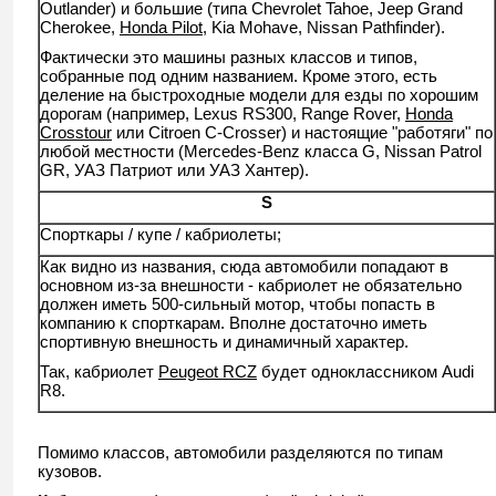
Outlander) и большие (типа Chevrolet Tahoe, Jeep Grand
Cherokee,
Honda Pilot
, Kia Mohave, Nissan Pathfinder).
Фактически это машины разных классов и типов,
собранные под одним названием. Кроме этого, есть
деление на быстроходные модели для езды по хорошим
дорогам (например, Lexus RS300, Range Rover,
Honda
Crosstour
или Citroen C-Crosser) и настоящие "работяги" по
любой местности (Mercedes-Benz класса G, Nissan Patrol
GR, УАЗ Патриот или УАЗ Хантер).
S
Спорткары / купе / кабриолеты;
Как видно из названия, сюда автомобили попадают в
основном из-за внешности - кабриолет не обязательно
должен иметь 500-сильный мотор, чтобы попасть в
компанию к спорткарам. Вполне достаточно иметь
спортивную внешность и динамичный характер.
Так, кабриолет
Peugeot RCZ
будет одноклассником Audi
R8.
Помимо классов, автомобили разделяются по типам
кузовов.