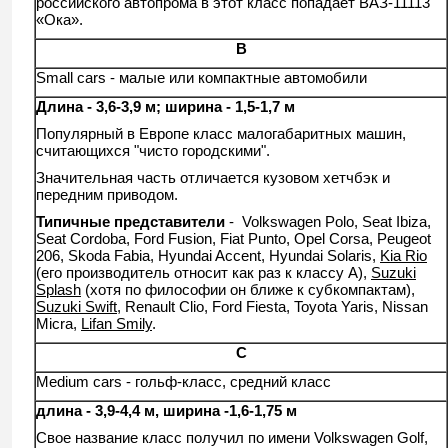
российского автопрома в этот класс попадает ВАЗ-11113
«Ока».
B
Small cars - малые или компактные автомобили
Длина - 3,6-3,9 м; ширина - 1,5-1,7 м
Популярный в Европе класс малогабаритных машин,
считающихся "чисто городскими".
Значительная часть отличается кузовом хетчбэк и
передним приводом.
Типичные представители
- Volkswagen Polo, Seat Ibiza,
Seat Cordoba, Ford Fusion, Fiat Punto, Opel Corsa, Peugeot
206, Skoda Fabia, Hyundai Accent, Hyundai Solaris,
Kia Rio
(его производитель относит как раз к классу А),
Suzuki
Splash
(хотя по философии он ближе к субкомпактам),
Suzuki Swift
, Renault Clio, Ford Fiesta, Toyota Yaris, Nissan
Micra,
Lifan Smily
.
C
Medium cars - гольф-класс, средний класс
длина - 3,9-4,4 м, ширина -1,6-1,75 м
Свое название класс получил по имени Volkswagen Golf,