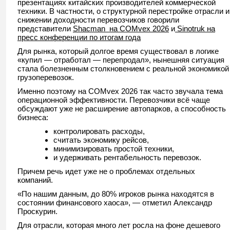
презентациях китайских производителей коммерческой
техники. В частности, о структурной перестройке отрасли и
снижении доходности перевозчиков говорили
представители
Shacman на COMvex 2026
и
Sinotruk на
пресс конференции по итогам года
Для рынка, который долгое время существовал в логике
«купил — отработал — перепродал», нынешняя ситуация
стала болезненным столкновением с реальной экономикой
грузоперевозок.
Именно поэтому на COMvex 2026 так часто звучала тема
операционной эффективности. Перевозчики всё чаще
обсуждают уже не расширение автопарков, а способность
бизнеса:
контролировать расходы,
считать экономику рейсов,
минимизировать простой техники,
и удерживать рентабельность перевозок.
Причем речь идет уже не о проблемах отдельных
компаний.
«По нашим данным, до 80% игроков рынка находятся в
состоянии финансового хаоса», — отметил Александр
Проскурин.
Для отрасли, которая много лет росла на фоне дешевого