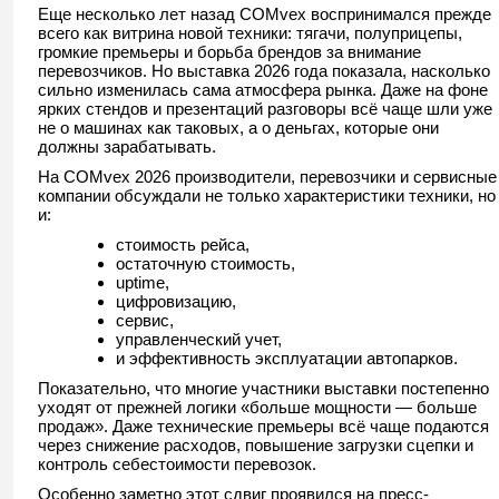
Еще несколько лет назад COMvex воспринимался прежде
всего как витрина новой техники: тягачи, полуприцепы,
громкие премьеры и борьба брендов за внимание
перевозчиков. Но выставка 2026 года показала, насколько
сильно изменилась сама атмосфера рынка. Даже на фоне
ярких стендов и презентаций разговоры всё чаще шли уже
не о машинах как таковых, а о деньгах, которые они
должны зарабатывать.
На COMvex 2026 производители, перевозчики и сервисные
компании обсуждали не только характеристики техники, но
и:
стоимость рейса,
остаточную стоимость,
uptime,
цифровизацию,
сервис,
управленческий учет,
и эффективность эксплуатации автопарков.
Показательно, что многие участники выставки постепенно
уходят от прежней логики «больше мощности — больше
продаж». Даже технические премьеры всё чаще подаются
через снижение расходов, повышение загрузки сцепки и
контроль себестоимости перевозок.
Особенно заметно этот сдвиг проявился на пресс-