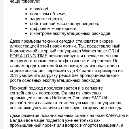
чаще говорили:
о payload,
полезном объеме,
загрузке сцепки,
собственной массе полуприцепов,
цифровом мониторинге,
и контроле эксплуатационных расходов.
Даже премьеры техники сегодня становятся скорее
иллюстрацией этой новой логики. Так, представленный
Каргономикой
шторный полуприцеп Wagnermaier CRL4
FOR A LONG TIME
позиционируется прежде всего как
инструмент повышения эффективности перевозки. По
словам представителей компании, увеличенная длина
сцепки позволяет перевозить до 42 палет и примерно на
25% увеличить загрузку рейса без пропорционального
роста основных эксплуатационных расходов.
Похожий подход прослеживается и в сегменте
контейнерных перевозок. Одним из ключевых
преимуществ нового Helfimmer Container SMCU4
разработчики называют сниженную массу полуприцепа,
позволяющую увеличить полезную нагрузку автопоезда.
Даже развитие локализованных сцепок на базе КАМАЗов и
Валдай всё чаще подается уже не только как
промышленный проект или вопрос импортозамещения, а