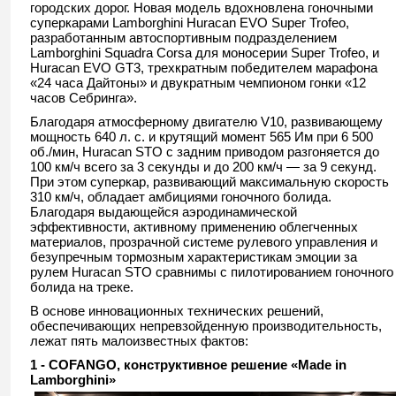
городских дорог. Новая модель вдохновлена гоночными
суперкарами Lamborghini Huracan EVO Super Trofeo,
разработанным автоспортивным подразделением
Lamborghini Squadra Corsa для моносерии Super Trofeo, и
Huracan EVO GT3, трехкратным победителем марафона
«24 часа Дайтоны» и двукратным чемпионом гонки «12
часов Себринга».
Благодаря атмосферному двигателю V10, развивающему
мощность 640 л. с. и крутящий момент 565 Им при 6 500
об./мин, Huracan STO с задним приводом разгоняется до
100 км/ч всего за 3 секунды и до 200 км/ч — за 9 секунд.
При этом суперкар, развивающий максимальную скорость
310 км/ч, обладает амбициями гоночного болида.
Благодаря выдающейся аэродинамической
эффективности, активному применению облегченных
материалов, прозрачной системе рулевого управления и
безупречным тормозным характеристикам эмоции за
рулем Huracan STO сравнимы с пилотированием гоночного
болида на треке.
В основе инновационных технических решений,
обеспечивающих непревзойденную производительность,
лежат пять малоизвестных фактов:
1 - COFANGO, конструктивное решение «Made in
Lamborghini»