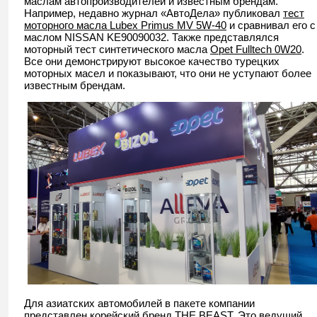
маслам автопроизводителей и известным брендам.
Например, недавно журнал «АвтоДела» публиковал
тест
моторного масла Lubex Primus MV 5W-40
и сравнивал его с
маслом NISSAN KE90090032. Также представлялся
моторный тест синтетического масла
Opet Fulltech 0W20
.
Все они демонстрируют высокое качество турецких
моторных масел и показывают, что они не уступают более
известным брендам.
Для азиатских автомобилей в пакете компании
представлен корейский бренд
THE BEAST
. Это ведущий