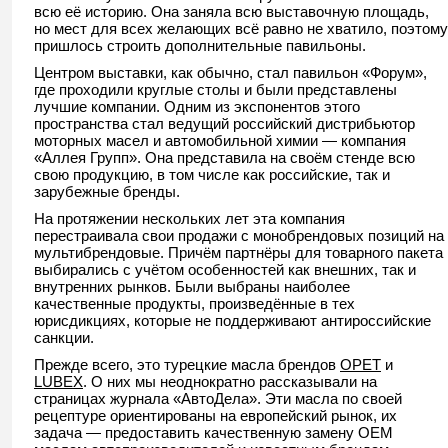
всю её историю. Она заняла всю выставочную площадь,
но мест для всех желающих всё равно не хватило, поэтому
пришлось строить дополнительные павильоны.
Центром выставки, как обычно, стал павильон «Форум»,
где проходили круглые столы и были представлены
лучшие компании. Одним из экспонентов этого
пространства стал ведущий российский дистрибьютор
моторных масел и автомобильной химии — компания
«Аллея Групп». Она представила на своём стенде всю
свою продукцию, в том числе как российские, так и
зарубежные бренды.
На протяжении нескольких лет эта компания
перестраивала свои продажи с монобрендовых позиций на
мультибрендовые. Причём партнёры для товарного пакета
выбирались с учётом особенностей как внешних, так и
внутренних рынков. Были выбраны наиболее
качественные продукты, произведённые в тех
юрисдикциях, которые не поддерживают антироссийские
санкции.
Прежде всего, это турецкие масла брендов
OPET
и
LUBEX
. О них мы неоднократно рассказывали на
страницах журнала «АвтоДела». Эти масла по своей
рецептуре ориентированы на европейский рынок, их
задача — предоставить качественную замену OEM