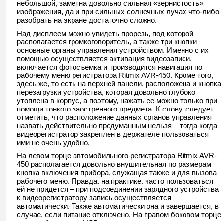
небольшой, заметна довольно сильная «зернистость»
изображения, да и при сильных солнечных лучах что-либо
разобрать на экране достаточно сложно.
Над дисплеем можно увидеть прорезь, под которой
располагается громкоговоритель, а также три кнопки –
основные органы управления устройством. Именно с их
помощью осуществляется активация видеозаписи,
включается фотосъемка и производится навигация по
рабочему меню регистратора Ritmix AVR-450. Кроме того,
здесь же, то есть на верхней панели, расположена и кнопка
перезагрузки устройства, которая довольно глубоко
утоплена в корпус, а поэтому, нажать ее можно только при
помощи тонкого заостренного предмета. К слову, следует
отметить, что расположение данных органов управления
назвать действительно продуманным нельзя – тогда когда
видеорегистратор закреплен в держателе пользоваться
ими не очень удобно.
На левом торце автомобильного регистратора Ritmix AVR-
450 располагается довольно внушительная по размерам
кнопка включения прибора, служащая также и для вызова
рабочего меню. Правда, на практике, часто пользоваться
ей не придется – при подсоединении зарядного устройства
к видеорегистратору запись осуществляется
автоматически. Также автоматически она и завершается, в
случае, если питание отключено. На правом боковом торце