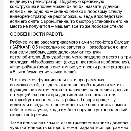
выдвинуть регистратор. Подобную крепежную
конструкцию вполне можно было бы назвать удачной,
если бы ни одно но – сильно близко к лобовому стеклу
видеорегистратор не расположишь, ведь впоследствии,
если его снять с кронштейна, то быстро установить его на
место не получится – мешает все то же лобовое стекло.
ОСОБЕННОСТИ РАБОТЫ
Рабочее меню рассматриваемого нами устройства Carcam
(КАРКАМ) Q5 нисколько не запутано – разобраться с ним
под силу любому, даже далекому от техники
автолюбителю. Для удобства меню разделено всего на три
закладки: «Изображение» (вход в настройки изображения),
«Настройка» (вход в системные установки регистратора) и
«Язык» (изменение языка меню).
Что касается функциональных и программных
возможностей, то здесь отдельно необходимо отметить
функцию автоматического отключения наложения данных
о текущей скорости при достижении того показателя,
который установлен в настройках. Говоря проще – у
водителя всегда есть возможность не подставить самого
себя в том случае, когда им был нарушен установленный
скоростной режим.
Также нельзя не сказать и о встроенном датчике движения,
чувствительность которого может задаваться программно