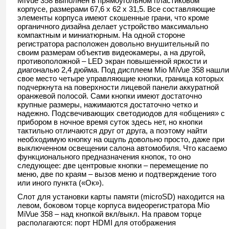
MiVue 358 выполнен в прямоугольном пластиковом
корпусе, размерами 67,6 х 62 х 31,5. Все составляющие
элементы корпуса имеют скошенные грани, что кроме
органичного дизайна делает устройство максимально
компактным и миниатюрным. На одной стороне
регистратора расположен довольно внушительный по
своим размерам объектив видеокамеры, а на другой,
противоположной – LED экран повышенной яркости и
диагональю 2,4 дюйма. Под дисплеем Mio MiVue 358 нашли
свое место четыре управляющие кнопки, граница которых
подчеркнута на поверхности лицевой панели аккуратной
оранжевой полосой. Сами кнопки имеют достаточно
крупные размеры, нажимаются достаточно четко и
надежно. Подсвечивающих светодиодов для «общения» с
прибором в ночное время суток здесь нет, но кнопки
тактильно отличаются друг от друга, а поэтому найти
необходимую кнопку на ощупь довольно просто, даже при
выключенном освещении салона автомобиля. Что касаемо
функционального предназначения кнопок, то оно
следующее: две центровые кнопки – перемещение по
меню, две по краям – вызов меню и подтверждение того
или иного пункта («Ок»).
Слот для установки карты памяти (microSD) находится на
левом, боковом торце корпуса видеорегистратора Mio
MiVue 358 – над кнопкой вкл/выкл. На правом торце
располагаются: порт HDMI для отображения