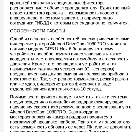
кронштейн закрутить специальные фиксаторы
расположенные с обеих сторон держателя. Единственный
недостаток этого крепежа – невозможность поворота
вправо/влево, а поэтому записать, например лицо
сотрудника ГИБДД с которым велся диалог не получится.
ОСОБЕННОСТИ РАБОТЫ
Одной из основных особенностей рассматриваемого нами
видеорегистратора Akenori DriveCam 1080PRO является
наличие модуля GPS U-blox 6 благодаря которому
устройство способно помимо видео записывать также
координаты местонахождения автомобиля и его скорость
движения. Кроме того, оснащается устройство и так
называемым «датчиком ускорения» (G - сенсором)
предназначенным для запоминания положения прибора в
пространстве. Так, экстренное торможение, резкий разгон
или же удар, видеорегистратор фиксирует в виде
отдельной записи длительностью 10 секунд.
Помимо всего прочего следует отметить также и систему
предупреждения о полицейских радарах фиксирующих
нарушения скоростного режима на дороге реализованную в
Akenori DriveCam 1080PRO. База координат
месторасположения камер и радаров находится в
программной прошивке прибора. При этом, у пользователя
есть возможность обновить ее через ПК, или же дополнить
непосредственно во время движения. Для этого