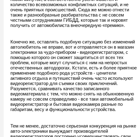
количество всевозможных конфликтных ситуаций, и не
очень приятных происшествий. Сюда же можно отнести
также и разнообразные разбирательства с не совсем
честными сотрудниками ГИБДД, которые так и норовят
получить от автомобилиста внеочередную «премию».
Конечно же, оставлять подобную ситуацию без изменений
автолюбитель не вправе, вот и отправляется он в магазин
электроники за чудо-прибором - видеорегистратором, с
помощью которого он сможет защититься от всех тех
проблем, которые могут случиться с ним на непростых
отечественных автодорогах. Кстати, есть и более приятное
применение подобного рода устройств - ценители
активного отдыха и путешествий очень часто используют
видеорегистратор для съемки своих приключений.
Разумеется, сравнивать качество записанного
видеоматериала с тем, что можно снять на обыкновенную
камеру не совсем справедливо - все таки автомобильный
видеорегистратор и бытовая видеокамера разные по
габаритам, весу и функциональности устройства.
Тем не менее, достаточно серьезная конкуренция на рынке
авто-электроники вынуждает производителей
видеорегистраторов постоянно усовершенствовать свои