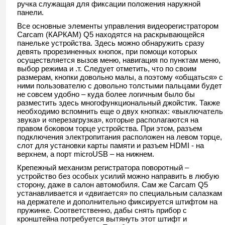
ручка служащая для фиксации положения наружной
панели.
Все основные элементы управления видеорегистратором
Carcam (КАРКАМ) Q5 находятся на раскрывающейся
панельке устройства. Здесь можно обнаружить сразу
девять прорезиненных кнопок, при помощи которых
осуществляется вызов меню, навигация по пунктам меню,
выбор режима и .т. Следует отметить, что по своим
размерам, кнопки довольно малы, а поэтому «общаться» с
ними пользователю с довольно толстыми пальцами будет
не совсем удобно – куда более логичным было бы
разместить здесь многофункциональный джойстик. Также
необходимо вспомнить еще о двух кнопках: «выключатель
звука» и «перезагрузка», которые располагаются на
правом боковом торце устройства. При этом, разъем
подключения электропитания расположен на левом торце,
слот для установки карты памяти и разъем HDMI - на
верхнем, а порт microUSB – на нижнем.
Крепежный механизм регистратора поворотный –
устройство без особых усилий можно направить в любую
сторону, даже в салон автомобиля. Сам же Carcam Q5
устанавливается и «двигается» по специальным салазкам
на держателе и дополнительно фиксируется штифтом на
пружинке. Соответственно, дабы снять прибор с
кронштейна потребуется вытянуть этот штифт и