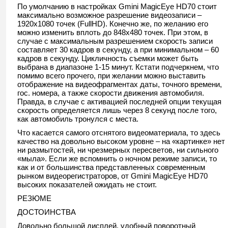
По умолчанию в настройках Gmini MagicEye HD70 стоит
максимально возможное разрешение видеозаписи –
1920х1080 точек (FullHD). Конечно же, по желанию его
можно изменить вплоть до 848x480 точек. При этом, в
случае с максимальным разрешением скорость записи
составляет 30 кадров в секунду, а при минимальном – 60
кадров в секунду. Цикличность съемки может быть
выбрана в диапазоне 1-15 минут. Кстати подчеркнем, что
помимо всего прочего, при желании можно выставить
отображение на видеофрагментах даты, точного времени,
гос. номера, а также скорости движения автомобиля.
Правда, в случае с активацией последней опции текущая
скорость определяется лишь через 8 секунд после того,
как автомобиль тронулся с места.
Что касается самого отснятого видеоматериала, то здесь
качество на довольно высоком уровне – на «картинке» нет
ни размытостей, ни чрезмерных пересветов, ни сильного
«мыла». Если же вспомнить о ночном режиме записи, то
как и от большинства представленных современным
рынком видеорегистраторов, от Gmini MagicEye HD70
высоких показателей ожидать не стоит.
РЕЗЮМЕ
ДОСТОИНСТВА
Довольно большой дисплей, удобный поворотный