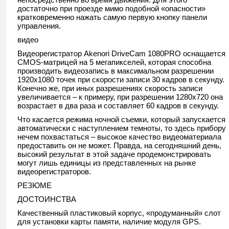
достаточно при проезде мимо подобной «опасности»
кратковременно нажать самую первую кнопку панели
управления.
видео
Видеорегистратор Akenori DriveCam 1080PRO оснащается
CMOS-матрицей на 5 мегапикселей, которая способна
производить видеозапись в максимальном разрешении
1920х1080 точек при скорости записи 30 кадров в секунду.
Конечно же, при иных разрешениях скорость записи
увеличивается – к примеру, при разрешении 1280х720 она
возрастает в два раза и составляет 60 кадров в секунду.
Что касается режима ночной съемки, который запускается
автоматически с наступлением темноты, то здесь прибору
нечем похвастаться – высокое качество видеоматериала
предоставить он не может. Правда, на сегодняшний день,
высокий результат в этой задаче продемонстрировать
могут лишь единицы из представленных на рынке
видеорегистраторов.
РЕЗЮМЕ
ДОСТОИНСТВА
Качественный пластиковый корпус, «продуманный» слот
для установки карты памяти, наличие модуля GPS.