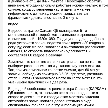
в диапазоне от 1 до 8-ми пунктов. Необходимо обратить
внимание, что данная опция работает исключительно в том
случае, когда установлена карта памяти – на нее
информация с датчика движения записывается
фрагментами длительностью по 3 минуты.
видео
Видеорегистратор Carcam Q5 оснащается 5-ти
мегапиксельной камерой, максимальное разрешение
съемки которой - 1920х1080. Традиционно для подобного
рода устройств запись ведется при скорости 30 кадров в
секунду, если же пользователем выставлено разрешение
848х480, то скорость видеозаписи удваивается и
составляет 60 кадров в секунду.
Заметим, что качество записи настраивается не только
выбором разрешения – но и установкой уровня сжатия.
Так, при максимальном качестве съемки, для 60 минут
записи необходимо примерно 3,5 Гб, при этом, увеличив
степень сжатия занимаемое место на карте может быть
уменьшено практически в два раза.
Еще одной особенностью регистратора Carcam (КАРКАМ)
Q5 является и то, что помимо всего прочего данные о
скорости движения и о координатах местонахождения
автомобиля записываются дополнительно в виде
специальных файлов. Всю эту информацию можно