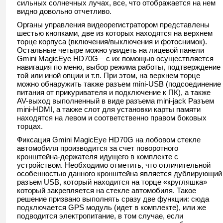
сильных солнечных лучах, все, что отображается на нем
видно довольно отчетливо.
Органы управления видеорегистратором представлены
шестью кнопками, две из которых находятся на верхнем
торце корпуса (включения/выключения и фотоснимок).
Остальные четыре можно увидеть на лицевой панели
Gmini MagicEye HD70G – с их помощью осуществляется
навигация по меню, выбор режима работы, подтверждение
той или иной опции и т.п. При этом, на верхнем торце
можно обнаружить также разъем mini-USB (подсоединение
питания от прикуривателя и подключение к ПК), а также
AV-выход выполненный в виде разъема mini-jack Разъем
mini-HDMI, а также слот для установки карты памяти
находятся на левом и соответственно правом боковых
торцах.
Фиксация Gmini MagicEye HD70G на лобовом стекле
автомобиля производится за счет поворотного
кронштейна-держателя идущего в комплекте с
устройством. Необходимо отметить, что отличительной
особенностью данного кронштейна является дублирующий
разъем USB, который находится на торце «кругляшка»
который закрепляется на стекле автомобиля. Такое
решение призвано выполнять сразу две функции: сюда
подключается GPS модуль (идет в комплекте), или же
подводится электропитание, в том случае, если