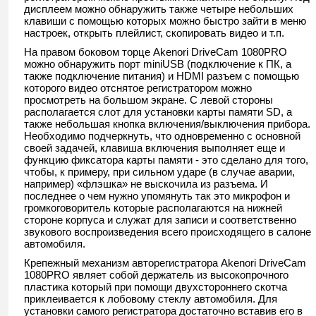
дисплеем можно обнаружить также четыре небольших
клавиши с помощью которых можно быстро зайти в меню
настроек, открыть плейлист, скопировать видео и т.п.
На правом боковом торце Akenori DriveCam 1080PRO
можно обнаружить порт miniUSB (подключение к ПК, а
также подключение питания) и HDMI разъем с помощью
которого видео отснятое регистратором можно
просмотреть на большом экране. С левой стороны
располагается слот для установки карты памяти SD, а
также небольшая кнопка включения/выключения прибора.
Необходимо подчеркнуть, что одновременно с основной
своей задачей, клавиша включения выполняет еще и
функцию фиксатора карты памяти - это сделано для того,
чтобы, к примеру, при сильном ударе (в случае аварии,
например) «флэшка» не выскочила из разъема. И
последнее о чем нужно упомянуть так это микрофон и
громкоговоритель которые располагаются на нижней
стороне корпуса и служат для записи и соответственно
звукового воспроизведения всего происходящего в салоне
автомобиля.
Крепежный механизм авторегистратора Akenori DriveCam
1080PRO являет собой держатель из высокопрочного
пластика который при помощи двухстороннего скотча
приклеивается к лобовому стеклу автомобиля. Для
установки самого регистратора достаточно вставив его в