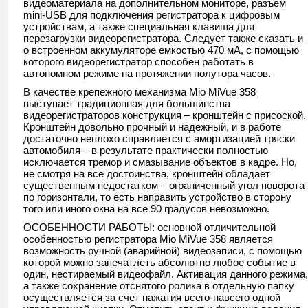
видеоматериала на дополнительном мониторе, разъем
mini-USB для подключения регистратора к цифровым
устройствам, а также специальная клавиша для
перезагрузки видеорегистратора. Следует также сказать и
о встроенном аккумуляторе емкостью 470 мА, с помощью
которого видеорегистратор способен работать в
автономном режиме на протяжении полутора часов.
В качестве крепежного механизма Mio MiVue 358
выступает традиционная для большинства
видеорегистраторов конструкция – кронштейн с присоской.
Кронштейн довольно прочный и надежный, и в работе
достаточно неплохо справляется с амортизацией тряски
автомобиля – в результате практически полностью
исключается тремор и смазывание объектов в кадре. Но,
не смотря на все достоинства, кронштейн обладает
существенным недостатком – ограниченный угол поворота
по горизонтали, то есть направить устройство в сторону
того или иного окна на все 90 градусов невозможно.
ОСОБЕННОСТИ РАБОТЫ: основной отличительной
особенностью регистратора Mio MiVue 358 является
возможность ручной (аварийной) видеозаписи, с помощью
которой можно запечатлеть абсолютно любое событие в
один, нестираемый видеофайл. Активация данного режима,
а также сохранение отснятого ролика в отдельную папку
осуществляется за счет нажатия всего-навсего одной