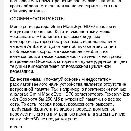
пользователь примет решение расположить кабель по
краю лобового стекла, или же вовсе спрятать его под
обшивку потолка.
ОСОБЕННОСТИ РАБОТЫ
Меню регистратора Gmini MagicEye HD70 простое и
интуитивно понятное. Кстати, именно таким меню
«оснащается» большинство самых ходовых
видеорегистраторов построенных с использованием
чипсета Ambarella. Дополняет общую картину опция
отображения скорости движения автомобиля на
видеозаписи, а также возможность изменить настройки
встроенного G-сенсор, который в случае удара защищает
текущий видеофрагмент от возможной цикличной
перезаписи.
Единственным, и пожалуй основным недостатком
рассматриваемого нами устройства является отсутствие
встроенной памяти. Так, например, в практически полных
аналогах Gmini MagicEye HD70 регистраторах Texetdvr-2gp
/ dvr-3gp хотя бы 256 Мб внутренней памяти, но все же
есть. То есть, говоря проще, возможности вырезать
требуемый фрагмент из видео (посредством меню),
переместить его на внутреннюю память, а затем на иную
карту microSD не предусмотрено.
видео