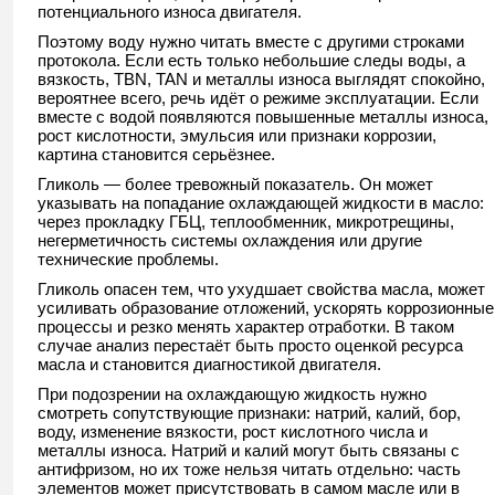
потенциального износа двигателя.
Поэтому воду нужно читать вместе с другими строками
протокола. Если есть только небольшие следы воды, а
вязкость, TBN, TAN и металлы износа выглядят спокойно,
вероятнее всего, речь идёт о режиме эксплуатации. Если
вместе с водой появляются повышенные металлы износа,
рост кислотности, эмульсия или признаки коррозии,
картина становится серьёзнее.
Гликоль — более тревожный показатель. Он может
указывать на попадание охлаждающей жидкости в масло:
через прокладку ГБЦ, теплообменник, микротрещины,
негерметичность системы охлаждения или другие
технические проблемы.
Гликоль опасен тем, что ухудшает свойства масла, может
усиливать образование отложений, ускорять коррозионные
процессы и резко менять характер отработки. В таком
случае анализ перестаёт быть просто оценкой ресурса
масла и становится диагностикой двигателя.
При подозрении на охлаждающую жидкость нужно
смотреть сопутствующие признаки: натрий, калий, бор,
воду, изменение вязкости, рост кислотного числа и
металлы износа. Натрий и калий могут быть связаны с
антифризом, но их тоже нельзя читать отдельно: часть
элементов может присутствовать в самом масле или в