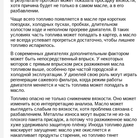
В результате протокол может показать просадку вязкости,
хотя причина будет не только в самом масле, а в его
разбавлении.
Чаще всего топливо появляется в масле при коротких
поездках, холодных пусках, пробках, длительном
холостом ходе и неполном прогреве двигателя. В таких
условиях часть топлива может попадать в картер, а масло
не всегда успевает прогреться достаточно, чтобы лишнее
топливо испарилось.
В современных двигателях дополнительным фактором
может быть непосредственный впрыск. У некоторых
моторов с прямым впрыском риск разжижения масла
топливом выше, особенно при частой городской и
холодной эксплуатации. У дизелей свою роль могут играть
регенерации сажевого фильтра, когда режим работы
двигателя меняется и часть топлива может попадать в
масло.
Топливо опасно не только снижением вязкости. Оно может
изменить всю интерпретацию анализа. Масло может
выглядеть слабым по вязкости, хотя проблема связана с
разбавлением. Металлы износа могут вырасти не из-за
плохого пакета присадок, а потому что разжиженное масло
хуже удерживало защитную плёнку. Иногда топливо даже
маскирует загущение: масло уже окисляется и
накапливает продукты старения, но топливо тянет