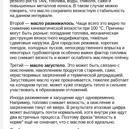
резкого роста TAN, топлива, воды, гликоля, сажи и
повышенных металлов износа. В таком случае можно
говорить, что масло сохранило вязкостную стабильность
на данном интервале.
Второй —
масло разжижилось
. Чаще всего это видно по
снижению кинематической вязкости при 100 °C. Причины
могут быть разные: попадание топлива, механическая
деструкция вязкостного модификатора, тяжёлые
сдвиговые нагрузки. Для городских режимов, коротких
поездок, холодных пусков, непосредственного впрыска и
некоторых турбомоторов особенно важен фактор топлива:
оно снижает вязкость и может ослаблять масляную плёнку.
Третий —
масло загустело
. Это может быть связано с
окислением, накоплением продуктов старения, сажи,
нерастворимых загрязнений и термической деградацией.
Загустевшее масло хуже прокачивается, тяжелее работает
на холодном пуске, может хуже отводить тепло и сильнее
участвовать в образовании отложений.
Иногда разжижение и загущение идут одновременно.
Например, топливо снижает вязкость, а окисление и
загрязнения тянут её вверх. В результате итоговая цифра
может выглядеть почти нормальной, хотя внутри уже идут
два встречных процесса. Поэтому фраза “вязкость в
норме” ещё не означает, что с маслом всё идеально.