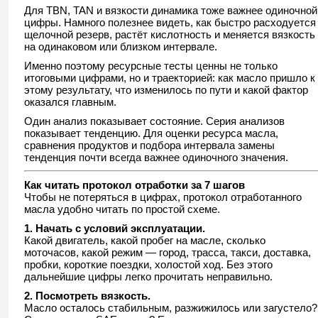
Для TBN, TAN и вязкости динамика тоже важнее одиночной
цифры. Намного полезнее видеть, как быстро расходуется
щелочной резерв, растёт кислотность и меняется вязкость
на одинаковом или близком интервале.
Именно поэтому ресурсные тесты ценны не только
итоговыми цифрами, но и траекторией: как масло пришло к
этому результату, что изменилось по пути и какой фактор
оказался главным.
Один анализ показывает состояние. Серия анализов
показывает тенденцию. Для оценки ресурса масла,
сравнения продуктов и подбора интервала замены
тенденция почти всегда важнее одиночного значения.
Как читать протокол отработки за 7 шагов
Чтобы не потеряться в цифрах, протокол отработанного
масла удобно читать по простой схеме.
1. Начать с условий эксплуатации.
Какой двигатель, какой пробег на масле, сколько
моточасов, какой режим — город, трасса, такси, доставка,
пробки, короткие поездки, холостой ход. Без этого
дальнейшие цифры легко прочитать неправильно.
2. Посмотреть вязкость.
Масло осталось стабильным, разжижилось или загустело?