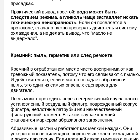
присадках.
Практический вывод простой:
вода может быть
следствием режима, а гликоль чаще заставляет искать
техническую неисправность
. Если он появляется в
протоколе, сначала нужно проверять двигатель и систему
охлаждения, а не делать вывод, что “масло не
выдержало”.
Кремний: пыль, герметик или след ремонта
Кремний в отработанном масле часто воспринимают как
тревожный показатель, потому что его связывают с пылью.
И действительно, если в масло попадает абразивная
пыль, это один из самых опасных сценариев для
двигателя.
Пыль может проходить через негерметичный впуск, плохо
установленный воздушный фильтр, повреждённый корпус
фильтра, неплотные патрубки или некачественный
фильтрующий элемент. В таком случае кремний
становится маркером абразивного загрязнения.
Абразивные частицы работают как мелкий наждак. Они
ускоряют износ цилиндров, поршневых колец, вкладышей
и других пар трения. Если кремний связан именно с пылью,