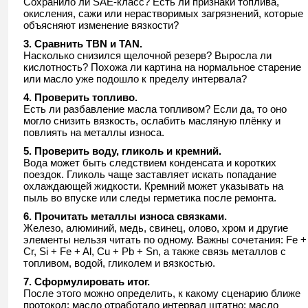
Сохранило ли SAE-класс? Есть ли признаки топлива,
окисления, сажи или нерастворимых загрязнений, которые
объясняют изменение вязкости?
3. Сравнить TBN и TAN.
Насколько снизился щелочной резерв? Выросла ли
кислотность? Похожа ли картина на нормальное старение
или масло уже подошло к пределу интервала?
4. Проверить топливо.
Есть ли разбавление масла топливом? Если да, то оно
могло снизить вязкость, ослабить масляную плёнку и
повлиять на металлы износа.
5. Проверить воду, гликоль и кремний.
Вода может быть следствием конденсата и коротких
поездок. Гликоль чаще заставляет искать попадание
охлаждающей жидкости. Кремний может указывать на
пыль во впуске или следы герметика после ремонта.
6. Прочитать металлы износа связками.
Железо, алюминий, медь, свинец, олово, хром и другие
элементы нельзя читать по одному. Важны сочетания: Fe +
Cr, Si + Fe + Al, Cu + Pb + Sn, а также связь металлов с
топливом, водой, гликолем и вязкостью.
7. Сформулировать итог.
После этого можно определить, к какому сценарию ближе
протокол: масло отработало интервал штатно; масло