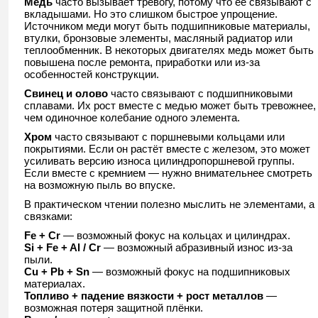
Медь
часто вызывает тревогу, потому что её связывают с
вкладышами. Но это слишком быстрое упрощение.
Источником меди могут быть подшипниковые материалы,
втулки, бронзовые элементы, масляный радиатор или
теплообменник. В некоторых двигателях медь может быть
повышена после ремонта, приработки или из-за
особенностей конструкции.
Свинец и олово
часто связывают с подшипниковыми
сплавами. Их рост вместе с медью может быть тревожнее,
чем одиночное колебание одного элемента.
Хром
часто связывают с поршневыми кольцами или
покрытиями. Если он растёт вместе с железом, это может
усиливать версию износа цилиндропоршневой группы.
Если вместе с кремнием — нужно внимательнее смотреть
на возможную пыль во впуске.
В практическом чтении полезно мыслить не элементами, а
связками:
Fe + Cr
— возможный фокус на кольцах и цилиндрах.
Si + Fe + Al / Cr
— возможный абразивный износ из-за
пыли.
Cu + Pb + Sn
— возможный фокус на подшипниковых
материалах.
Топливо + падение вязкости + рост металлов
—
возможная потеря защитной плёнки.