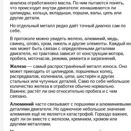
анализа отработанного масла. По ним пытаются понять,
что происходит внутри двигателя: изнашиваются ли
цилиндры, кольца, вкладыши, поршни, валы, цепь или
другие детали.
Но отдельный металл редко даёт точный диагноз сам по
себе.
В протоколе можно увидеть железо, алюминий, медь,
свинец, олово, хром, никель и другие элементы. Каждый из
них может быть связан с определёнными деталями
двигателя, но трактовка зависит от конструкции мотора,
пробега, моточасов, режима, ремонта и загрязнений.
Железо
— самый распространённый металл износа. Оно
может приходить от цилиндров, поршневых колец,
распредвалов, коленвала, цепи, шестерён и других
стальных или чугунных деталей. Само по себе небольшое
количество железа в отработке обычно нормально.
Важнее, растёт ли оно относительно пробега и с чем
связано.
Алюминий
часто связывают с поршнями и алюминиевыми
деталями двигателя. Но одиночное небольшое значение
алюминия ещё не является катастрофой. Гораздо важнее,
идёт ли он вместе с железом, кремнием, хромом или
другими металлами.