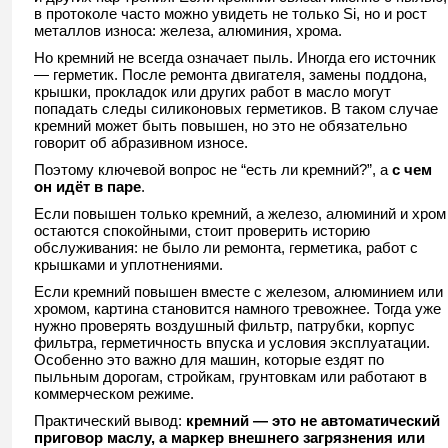
в протоколе часто можно увидеть не только Si, но и рост
металлов износа: железа, алюминия, хрома.
Но кремний не всегда означает пыль. Иногда его источник
— герметик. После ремонта двигателя, замены поддона,
крышки, прокладок или других работ в масло могут
попадать следы силиконовых герметиков. В таком случае
кремний может быть повышен, но это не обязательно
говорит об абразивном износе.
Поэтому ключевой вопрос не “есть ли кремний?”, а
с чем
он идёт в паре
.
Если повышен только кремний, а железо, алюминий и хром
остаются спокойными, стоит проверить историю
обслуживания: не было ли ремонта, герметика, работ с
крышками и уплотнениями.
Если кремний повышен вместе с железом, алюминием или
хромом, картина становится намного тревожнее. Тогда уже
нужно проверять воздушный фильтр, патрубки, корпус
фильтра, герметичность впуска и условия эксплуатации.
Особенно это важно для машин, которые ездят по
пыльным дорогам, стройкам, грунтовкам или работают в
коммерческом режиме.
Практический вывод:
кремний — это не автоматический
приговор маслу, а маркер внешнего загрязнения или