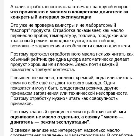
Анализ отработанного масла отвечает на другой вопрос:
что произошло с маслом в конкретном двигателе за
конкретный интервал эксплуатации
.
Это уже не проверка канистры и не лабораторный
“паспорт” продукта. Отработка показывает, как масло
перенесло пробег, температуру, топливо, городской или
трассовый режим, холодные пуски, холостой ход,
возможные загрязнения и особенности самого двигателя.
Поэтому протокол отработанного масла нельзя читать как
обычный рейтинг, где одна цифра автоматически делает
продукт хорошим или плохим. Здесь почти каждый
показатель требует контекста.
Повышенное железо, топливо, кремний, вода или гликоль
сами по себе ещё не дают готового вывода. Одни
показатели могут быть следствием режима, другие —
признаком загрязнения или технической неисправности.
Поэтому отработку нужно читать как совокупность
признаков.
Поэтому главный принцип чтения отработки такой:
мы
оцениваем не масло отдельно, а связку “масло —
двигатель — режим эксплуатации”
.
В свежем анализе нас интересует, насколько масло
соответствует заявленным характеристикам. В отработке