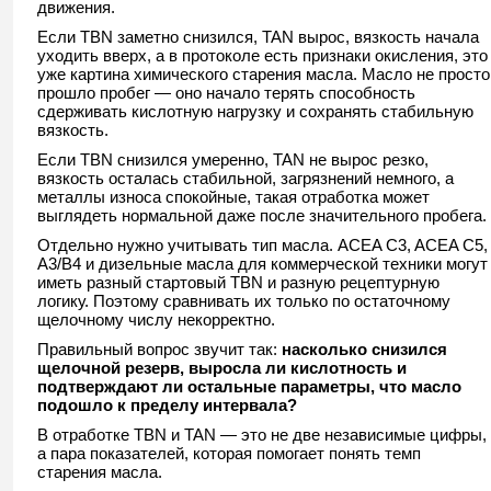
движения.
Если TBN заметно снизился, TAN вырос, вязкость начала
уходить вверх, а в протоколе есть признаки окисления, это
уже картина химического старения масла. Масло не просто
прошло пробег — оно начало терять способность
сдерживать кислотную нагрузку и сохранять стабильную
вязкость.
Если TBN снизился умеренно, TAN не вырос резко,
вязкость осталась стабильной, загрязнений немного, а
металлы износа спокойные, такая отработка может
выглядеть нормальной даже после значительного пробега.
Отдельно нужно учитывать тип масла. ACEA C3, ACEA C5,
A3/B4 и дизельные масла для коммерческой техники могут
иметь разный стартовый TBN и разную рецептурную
логику. Поэтому сравнивать их только по остаточному
щелочному числу некорректно.
Правильный вопрос звучит так:
насколько снизился
щелочной резерв, выросла ли кислотность и
подтверждают ли остальные параметры, что масло
подошло к пределу интервала?
В отработке TBN и TAN — это не две независимые цифры,
а пара показателей, которая помогает понять темп
старения масла.