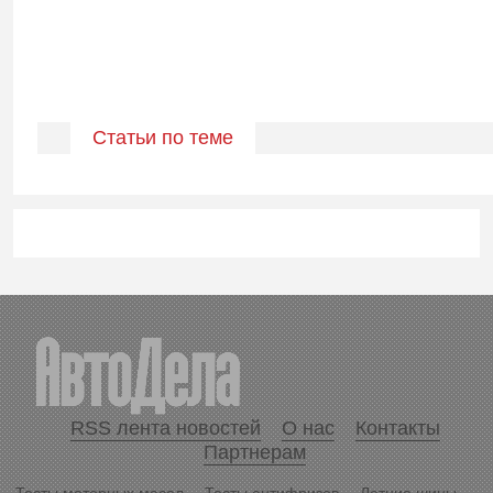
Статьи по теме
RSS лента новостей
О нас
Контакты
Партнерам
Тесты моторных масел
Тесты антифризов
Летние шины