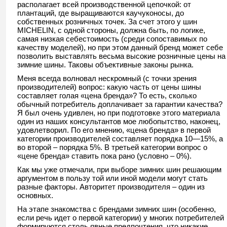
располагает всей производственной цепочкой: от
плантаций, где выращиваются каучуконосы, до
собственных розничных точек. За счет этого у шин
MICHELIN, с одной стороны, должна быть, по логике,
самая низкая себестоимость (среди сопоставимых по
качеству моделей), но при этом данный бренд может себе
позволить выставлять весьма высокие розничные цены на
зимние шины. Таковы объективные законы рынка.
Меня всегда волновал нескромный (с точки зрения
производителей) вопрос: какую часть от цены шины
составляет голая «цена бренда»? То есть, сколько
обычный потребитель доплачивает за гарантии качества?
Я был очень удивлен, но при подготовке этого материала
один из наших консультантов мое любопытство, наконец,
удовлетворил. По его мнению, «цена бренда» в первой
категории производителей составляет порядка 10—15%, а
во второй – порядка 5%. В третьей категории вопрос о
«цене бренда» ставить пока рано (условно – 0%).
Как мы уже отмечали, при выборе зимних шин решающим
аргументом в пользу той или иной модели могут стать
разные факторы. Авторитет производителя – один из
основных.
На этапе знакомства с брендами зимних шин (особенно,
если речь идет о первой категории) у многих потребителей
формируются столь явные предпочтения, что никакие