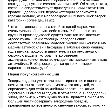
контрдоводы уже не изменят их симпатий. Об этом, кстати,
косвенно свидетельствует приведенная нами статистика
продаж – дорогих шин первой категории реализуется
гораздо больше, чем малораскрученных покрышек второй
категории (более дешевых).
Что ж, остановившись на какой-то одной марке, можно
очень сильно облегчить себе жизнь. У большинства
крупных производителей существуют так называемые
«гросс-буки» – некие таблицы, определяющие
соответствие различных моделей зимних шин конкретным
маркам автомобилей. Находишь в таблице свою машину,
год выпуска, мощность двигателя, и вам рекомендуют
сезонную модель, которая четко отвечает
эксплуатационно-техническим данным, заложенным в ваш
автомобиль. Выбор сокращается до трех-четырех
вариантов; весьма удобно.
Перед покупкой зимних шин
Теперь, когда вы уже стали ориентироваться в шинах и
почти готовы отправиться в магазин за покупкой, стоит
определить для себя важнейший аспект – по каким
дорогом вы намерены ездить в этом сезоне. В преддверии
зимы, например, четко нужно понять, придется ли вам по
большей части совершать загородные поездки,
преодолевая попеременно то снежные заносы, то участки