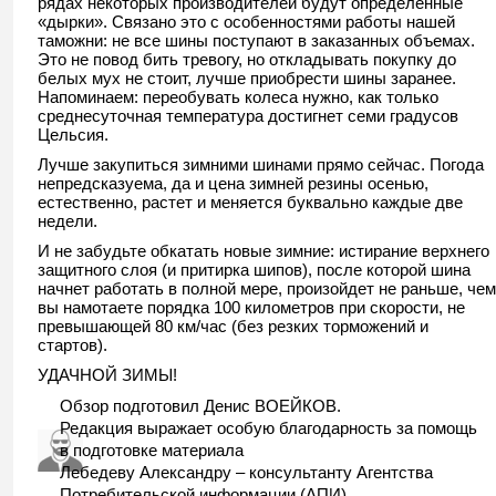
рядах некоторых производителей будут определенные
«дырки». Связано это с особенностями работы нашей
таможни: не все шины поступают в заказанных объемах.
Это не повод бить тревогу, но откладывать покупку до
белых мух не стоит, лучше приобрести шины заранее.
Напоминаем: переобувать колеса нужно, как только
среднесуточная температура достигнет семи градусов
Цельсия.
Лучше закупиться зимними шинами прямо сейчас. Погода
непредсказуема, да и цена зимней резины осенью,
естественно, растет и меняется буквально каждые две
недели.
И не забудьте обкатать новые зимние: истирание верхнего
защитного слоя (и притирка шипов), после которой шина
начнет работать в полной мере, произойдет не раньше, чем
вы намотаете порядка 100 километров при скорости, не
превышающей 80 км/час (без резких торможений и
стартов).
УДАЧНОЙ ЗИМЫ!
Обзор подготовил Денис ВОЕЙКОВ.
Редакция выражает особую благодарность за помощь
в подготовке материала
Лебедеву Александру – консультанту Агентства
Потребительской информации (АПИ).