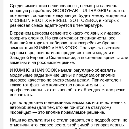
Среди зимних шин нешипованных, несмотря на очень
хорошую разработку GOODYEAR – ULTRA GRIP шестого
поколения, основная конкуренция будет между моделями
MICHELIN PILOT X и PIRELLI SOTTOZERO, в которых
резиновая смесь адаптируется к температуре.
В среднем ценовом сегменте о каких-то явных лидерах
говорить сложно. Но как отмечают специалисты, все
больший авторитет набирают южнокорейские бренды
зимних шин KUMHO и HANKOOK. Пользуясь высоким
курсом евро, они активно продвигают свои модели в
Западной Европе и Скандинавии, а последнее время стали
заметны и на российском рынке.
И KUMHO и HANKOOK начали регулярно обновлять
модельные ряды зимние шины и предлагают вполне
высокое качество по вменяемым ценам. Примечателен
также тот факт, что количество положительных
профессиональных отзывов об этих брендах стало резко
возрастать.
Для владельцев подержанных иномарок и отечественных
автомобилей (для тех, кто не гонится за статусом)
«корейцы» — это вполне приемлемое решение.
Наши консультанты не стали вдаваться в подробности, но
отметили, что, скорее всего, этой зимой в типоразмерных