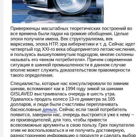
Приверженцы масштабных теоретических построений во
все времена были падки на громкие обобщения. Целые
эпохи получили имена. Век структурализма, век
марксизма, эпоха НТР, эра кибернетики и т. д. Сейчас идет
четвертый год XXI-го века общепринятого летоисчисления,
и пользуясь вышеупомянутым подходом, многие склонны
называть его «веком потребителя». Причем современная
ситуация в шинной промышленности в данном случае
вполне может служить доказательством правомерности
такого определения.
Специалисты, которые нас консультировали по зимним
шинам, вспоминают как в 1994 году зимой за шинами
GISLAVED выстраивалась очередь в шесть утра.
Удавалось продать колесо 13-го диаметра за 165
долларов, и люди были счастливы переплачивать
баснословные
деньги
. Сейчас если такой потребитель
появится, заверили нас, очередь выстроится уже к нему –
из производителей, для того, чтобы привести
всевозможные аргументы в свою пользу. Грех покупателю
этим не воспользоваться и не получить достоверную,
разностороннюю информацию о продукте и сделать выбор