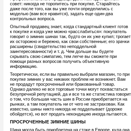
совет: никогда не торопитесь при покупке. Старайтесь
даже после того, как вы уже почти определились с
моделью (вам все нравится), задать еще один-два
контрольных вопроса.
Опытный продавец знает, когда стандартный клиент готов
к покупке и когда уже можно «расслабиться»: покупатель
говорит о зимних шинах так, будто он их уже купил; трогает
их осторожно и бережно, как свои собственные; его зрачки
расширены (свидетельство неподдельной
заинтересованности) и т. д. Чем дольше вы будете
скрывать свою симпатию, тем легче вы сможете при
помощи разных вопросов получить объективную
информацию.
Теоретически, если вы правильно выбрали магазин, то при
покупке зимних у вас никаких проблем не возникнет. Вам
не продадут просроченный или бракованный товар.
Однако далеко не все торговые точки могут похвастаться
безупречной репутацией, да и все та же статистика говорит
о том, что большая часть шин в России приобретается на
рынках, а там покупатель ни от чего не застрахован. Как
известно, шины никто никогда не подделывает (дороже
обойдется), но вот продать некондицию иногда пытаются.
ПРОСРОЧЕННЫЕ ЗИМНИЕ ШИНЫ
Шина могла быть приобретена на стоке в Европе, куда она