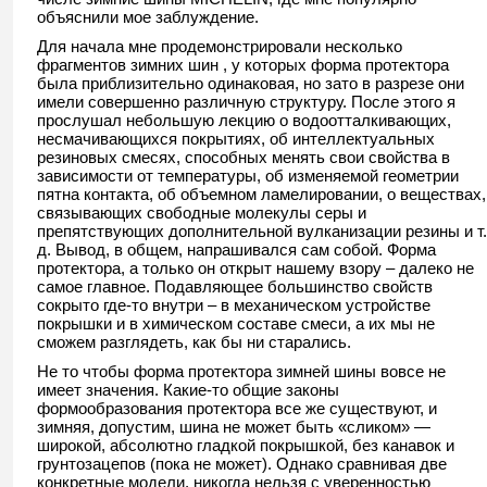
объяснили мое заблуждение.
Для начала мне продемонстрировали несколько
фрагментов зимних шин , у которых форма протектора
была приблизительно одинаковая, но зато в разрезе они
имели совершенно различную структуру. После этого я
прослушал небольшую лекцию о водоотталкивающих,
несмачивающихся покрытиях, об интеллектуальных
резиновых смесях, способных менять свои свойства в
зависимости от температуры, об изменяемой геометрии
пятна контакта, об объемном ламелировании, о веществах,
связывающих свободные молекулы серы и
препятствующих дополнительной вулканизации резины и т.
д. Вывод, в общем, напрашивался сам собой. Форма
протектора, а только он открыт нашему взору – далеко не
самое главное. Подавляющее большинство свойств
сокрыто где-то внутри – в механическом устройстве
покрышки и в химическом составе смеси, а их мы не
сможем разглядеть, как бы ни старались.
Не то чтобы форма протектора зимней шины вовсе не
имеет значения. Какие-то общие законы
формообразования протектора все же существуют, и
зимняя, допустим, шина не может быть «сликом» —
широкой, абсолютно гладкой покрышкой, без канавок и
грунтозацепов (пока не может). Однако сравнивая две
конкретные модели, никогда нельзя с уверенностью