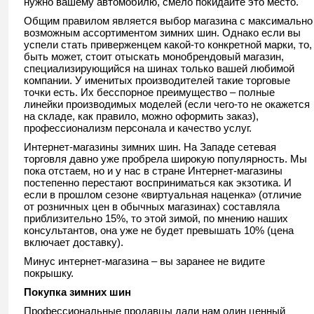
нужно вашему автомобилю, смело покидайте это место.
Общим правилом является выбор магазина с максимально
возможным ассортиментом зимних шин. Однако если вы
успели стать приверженцем какой-то конкретной марки, то,
быть может, стоит отыскать монобрендовый магазин,
специализирующийся на шинах только вашей любимой
компании. У именитых производителей такие торговые
точки есть. Их бесспорное преимущество – полные
линейки производимых моделей (если чего-то не окажется
на складе, как правило, можно оформить заказ),
профессионализм персонала и качество услуг.
Интернет-магазины зимних шин. На Западе сетевая
торговля давно уже пробрела широкую популярность. Мы
пока отстаем, но и у нас в стране Интернет-магазины
постепенно перестают восприниматься как экзотика. И
если в прошлом сезоне «виртуальная наценка» (отличие
от розничных цен в обычных магазинах) составляла
приблизительно 15%, то этой зимой, по мнению наших
консультантов, она уже не будет превышать 10% (цена
включает доставку).
Минус интернет-магазина – вы заранее не видите
покрышку.
Покупка зимних шин
Профессиональные продавцы дали нам один ценный