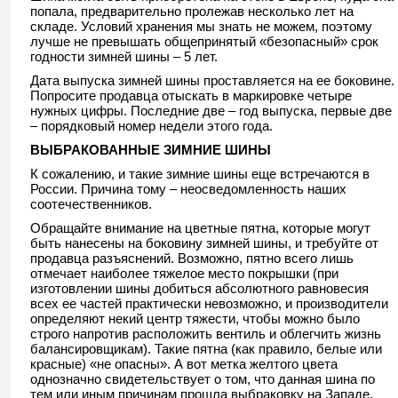
попала, предварительно пролежав несколько лет на
складе. Условий хранения мы знать не можем, поэтому
лучше не превышать общепринятый «безопасный» срок
годности зимней шины – 5 лет.
Дата выпуска зимней шины проставляется на ее боковине.
Попросите продавца отыскать в маркировке четыре
нужных цифры. Последние две – год выпуска, первые две
– порядковый номер недели этого года.
ВЫБРАКОВАННЫЕ ЗИМНИЕ ШИНЫ
К сожалению, и такие зимние шины еще встречаются в
России. Причина тому – неосведомленность наших
соотечественников.
Обращайте внимание на цветные пятна, которые могут
быть нанесены на боковину зимней шины, и требуйте от
продавца разъяснений. Возможно, пятно всего лишь
отмечает наиболее тяжелое место покрышки (при
изготовлении шины добиться абсолютного равновесия
всех ее частей практически невозможно, и производители
определяют некий центр тяжести, чтобы можно было
строго напротив расположить вентиль и облегчить жизнь
балансировщикам). Такие пятна (как правило, белые или
красные) «не опасны». А вот метка желтого цвета
однозначно свидетельствует о том, что данная шина по
тем или иным причинам прошла выбраковку на Западе.