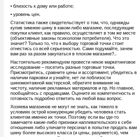
• близость к дому или работе;
• уровень цен.
Статистика также свидетельствует о том, что, однажды
купив зимнюю шину в каком-либо магазине, последующие
покупки клиент, как правило, осуществляет в том же месте
(объективные законы психологии потребителя). Что это
значит? Только то, что к выбору торговой точки стоит
отнестись со всей серьезностью. Сами подумайте, зачем
вам раз за разом закупаться в плохом магазине?..
Настоятельно рекомендуем провести некое маркетинговое
исследование – посетить разные торговые точки.
Присмотритесь, сравните цены и ассортимент, убедитесь в
наличии парковки и узнайте, нет ли поблизости
шиномонтажной мастерской, обратите внимание на
чистоту, наличие рекламных материалов и пр. Но главное,
пообщайтесь с продавцами. Оцените их компетентность и
готовность подробно ответить на любой ваш вопрос.
Хозяева магазинов не могут не знать, как тяжело в
условиях острой конкуренции убедить человека стать
клиентом именно их точки. Поэтому если вы где-то
замечаете какие-либо признаки наплевательского к себе
отношения либо уличаете персонал в попытке продать вам
шину более высокого класса (и цены, разумеется), чем