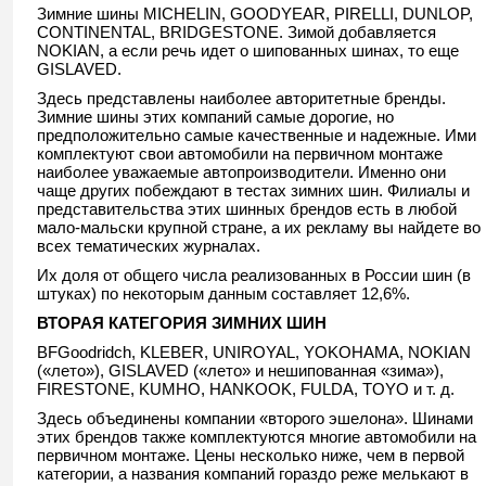
Зимние шины MICHELIN, GOODYEAR, PIRELLI, DUNLOP,
CONTINENTAL, BRIDGESTONE. Зимой добавляется
NOKIAN, а если речь идет о шипованных шинах, то еще
GISLAVED.
Здесь представлены наиболее авторитетные бренды.
Зимние шины этих компаний самые дорогие, но
предположительно самые качественные и надежные. Ими
комплектуют свои автомобили на первичном монтаже
наиболее уважаемые автопроизводители. Именно они
чаще других побеждают в тестах зимних шин. Филиалы и
представительства этих шинных брендов есть в любой
мало-мальски крупной стране, а их рекламу вы найдете во
всех тематических журналах.
Их доля от общего числа реализованных в России шин (в
штуках) по некоторым данным составляет 12,6%.
ВТОРАЯ КАТЕГОРИЯ ЗИМНИХ ШИН
BFGoodridch, KLEBER, UNIROYAL, YOKOHAMA, NOKIAN
(«лето»), GISLAVED («лето» и нешипованная «зима»),
FIRESTONE, KUMHO, HANKOOK, FULDA, TOYO и т. д.
Здесь объединены компании «второго эшелона». Шинами
этих брендов также комплектуются многие автомобили на
первичном монтаже. Цены несколько ниже, чем в первой
категории, а названия компаний гораздо реже мелькают в