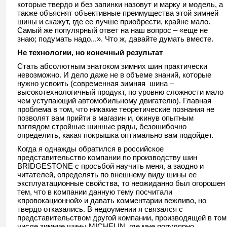
которые твердо и без запинки назовут и марку и модель, а
также объяснят объективные преимущества этой зимней
шины и скажут, где ее лучше приобрести, крайне мало.
Самый же популярный ответ на наш вопрос – «еще не
знаю; подумать надо...». Что ж, давайте думать вместе.
Не технологии, но конечный результат
Стать абсолютным знатоком зимних шин практически
невозможно. И дело даже не в объеме знаний, которые
нужно усвоить (современная зимняя шина –
высокотехнологичный продукт, по уровню сложности мало
чем уступающий автомобильному двигателю). Главная
проблема в том, что никакие теоретические познания не
позволят вам прийти в магазин и, окинув опытным
взглядом стройные шинные ряды, безошибочно
определить, какая покрышка оптимально вам подойдет.
Когда я однажды обратился в российское
представительство компании по производству шин
BRIDGESTONE с просьбой научить меня, а заодно и
читателей, определять по внешнему виду шины ее
эксплуатационные свойства, то неожиданно был огорошен
тем, что в компании данную тему посчитали
«провокационной» и давать комментарии вежливо, но
твердо отказались. В недоумении я связался с
представительством другой компании, производящей в том
числе зимние шины MICHELIN, где мне популярно