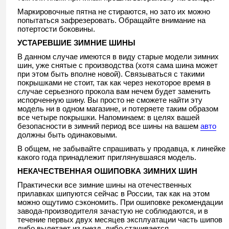
Маркировочные пятна не стираются, но зато их можно
попытаться зафрезеровать. Обращайте внимание на
потертости боковины.
УСТАРЕВШИЕ ЗИМНИЕ ШИНЫ
В данном случае имеются в виду старые модели зимних
шин, уже снятые с производства (хотя сама шина может
при этом быть вполне новой). Связываться с такими
покрышками не стоит, так как через некоторое время в
случае серьезного прокола вам нечем будет заменить
испорченную шину. Вы просто не сможете найти эту
модель ни в одном магазине, и потеряете таким образом
все четыре покрышки. Напоминаем: в целях вашей
безопасности в зимний период все шины на вашем
авто
должны быть одинаковыми.
В общем, не забывайте спрашивать у продавца, к линейке
какого года принадлежит приглянувшаяся модель.
НЕКАЧЕСТВЕННАЯ ОШИПОВКА ЗИМНИХ ШИН
Практически все зимние шины на отечественных
прилавках шипуются сейчас в России, так как на этом
можно ощутимо сэкономить. При ошиповке рекомендации
завода-производителя зачастую не соблюдаются, и в
течение первых двух месяцев эксплуатации часть шипов
либо вылетает из гнезд, либо стачивается.