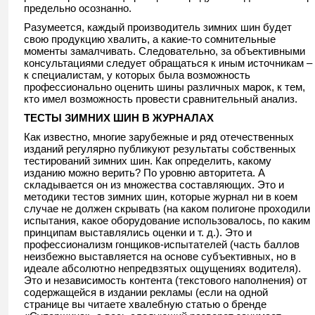
предельно осознанно.
Разумеется, каждый производитель зимних шин будет
свою продукцию хвалить, а какие-то сомнительные
моменты замалчивать. Следовательно, за объективными
консультациями следует обращаться к иным источникам –
к специалистам, у которых была возможность
профессионально оценить шины различных марок, к тем,
кто имел возможность провести сравнительный анализ.
ТЕСТЫ ЗИМНИХ ШИН В ЖУРНАЛАХ
Как известно, многие зарубежные и ряд отечественных
изданий регулярно публикуют результаты собственных
тестирований зимних шин. Как определить, какому
изданию можно верить? По уровню авторитета. А
складывается он из множества составляющих. Это и
методики тестов зимних шин, которые журнал ни в коем
случае не должен скрывать (на каком полигоне проходили
испытания, какое оборудование использовалось, по каким
принципам выставлялись оценки и т. д.). Это и
профессионализм гонщиков-испытателей (часть баллов
неизбежно выставляется на основе субъективных, но в
идеале абсолютно непредвзятых ощущениях водителя).
Это и независимость контента (текстового наполнения) от
содержащейся в издании рекламы (если на одной
странице вы читаете хвалебную статью о бренде