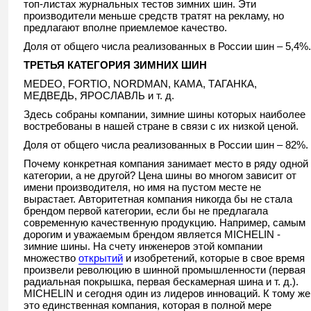
топ-листах журнальных тестов зимних шин. Эти
производители меньше средств тратят на рекламу, но
предлагают вполне приемлемое качество.
Доля от общего числа реализованных в России шин – 5,4%.
ТРЕТЬЯ КАТЕГОРИЯ ЗИМНИХ ШИН
MEDEO, FORTIO, NORDMAN, КАМА, ТАГАНКА,
МЕДВЕДЬ, ЯРОСЛАВЛЬ и т. д.
Здесь собраны компании, зимние шины которых наиболее
востребованы в нашей стране в связи с их низкой ценой.
Доля от общего числа реализованных в России шин – 82%.
Почему конкретная компания занимает место в ряду одной
категории, а не другой? Цена шины во многом зависит от
имени производителя, но имя на пустом месте не
вырастает. Авторитетная компания никогда бы не стала
брендом первой категории, если бы не предлагала
современную качественную продукцию. Например, самым
дорогим и уважаемым брендом является MICHELIN -
зимние шины. На счету инженеров этой компании
множество
открытий
и изобретений, которые в свое время
произвели революцию в шинной промышленности (первая
радиальная покрышка, первая бескамерная шина и т. д.).
MICHELIN и сегодня один из лидеров инноваций. К тому же
это единственная компания, которая в полной мере