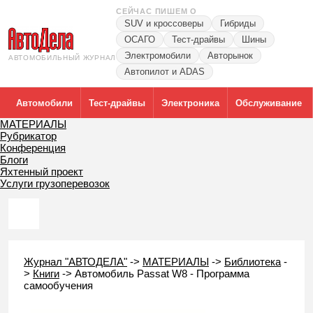
СЕЙЧАС ПИШЕМ О
SUV и кроссоверы
Гибриды
ОСАГО
Тест-драйвы
Шины
Электромобили
Авторынок
АВТОМОБИЛЬНЫЙ ЖУРНАЛ
Автопилот и ADAS
Автомобили
Тест-драйвы
Электроника
Обслуживание
МАТЕРИАЛЫ
Рубрикатор
Конференция
Блоги
Яхтенный проект
Услуги грузоперевозок
Журнал "АВТОДЕЛА"
->
МАТЕРИАЛЫ
->
Библиотека
-
>
Книги
->
Автомобиль Passat W8 - Программа
самообучения