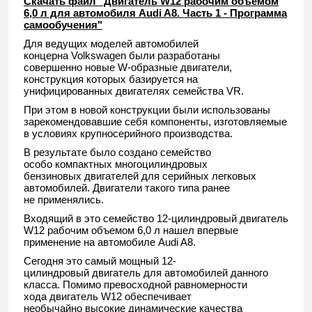
Скачать файл "Двигатель W12 рабочим объемом
6,0 л для автомобиля Audi A8. Часть 1 - Программа
самообучения"
Для ведущих моделей автомобилей
концерна Volkswagen были разработаны
совершенно новые W-образные двигатели,
конструкция которых базируется на
унифицированных двигателях семейства VR.
При этом в новой конструкции были использованы
зарекомендовавшие себя компоненты, изготовляемые
в условиях крупносерийного производства.
В результате было создано семейство
особо компактных многоцилиндровых
бензиновых двигателей для серийных легковых
автомобилей. Двигатели такого типа ранее
не применялись.
Входящий в это семейство 12-цилиндровый двигатель
W12 рабочим объемом 6,0 л нашел впервые
применение на автомобиле Audi A8.
Сегодня это самый мощный 12-
цилиндровый двигатель для автомобилей данного
класса. Помимо превосходной равномерности
хода двигатель W12 обеспечивает
необычайно высокие динамические качества