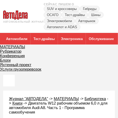
СЕЙЧАС ПИШЕМ О
SUV и кроссоверы
Гибриды
ОСАГО
Тест-драйвы
Шины
Электромобили
Авторынок
АВТОМОБИЛЬНЫЙ ЖУРНАЛ
Автопилот и ADAS
Автомобили
Тест-драйвы
Электроника
Обслуживание
МАТЕРИАЛЫ
Рубрикатор
Конференция
Блоги
Яхтенный проект
Услуги грузоперевозок
Журнал "АВТОДЕЛА"
->
МАТЕРИАЛЫ
->
Библиотека
-
>
Книги
->
Двигатель W12 рабочим объемом 6,0 л для
автомобиля Audi A8. Часть 1 - Программа
самообучения