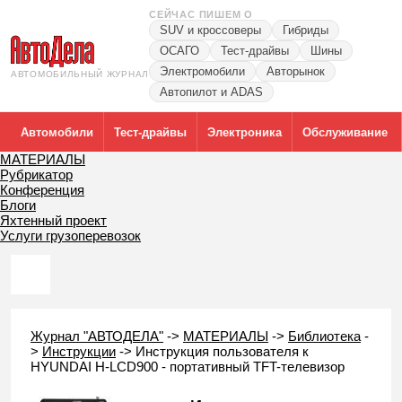
СЕЙЧАС ПИШЕМ О
SUV и кроссоверы
Гибриды
ОСАГО
Тест-драйвы
Шины
Электромобили
Авторынок
АВТОМОБИЛЬНЫЙ ЖУРНАЛ
Автопилот и ADAS
Автомобили
Тест-драйвы
Электроника
Обслуживание
МАТЕРИАЛЫ
Рубрикатор
Конференция
Блоги
Яхтенный проект
Услуги грузоперевозок
Журнал "АВТОДЕЛА"
->
МАТЕРИАЛЫ
->
Библиотека
-
>
Инструкции
->
Инструкция пользователя к
HYUNDAI H-LCD900 - портативный TFT-телевизор