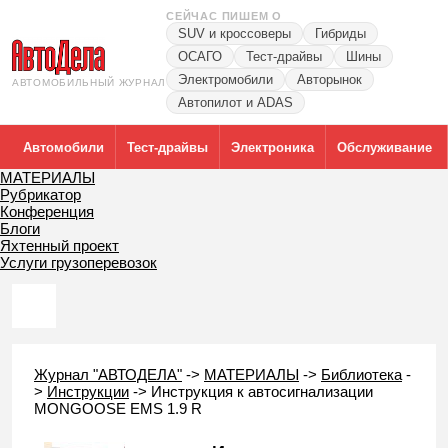
СЕЙЧАС ПИШЕМ О
SUV и кроссоверы
Гибриды
ОСАГО
Тест-драйвы
Шины
Электромобили
Авторынок
АВТОМОБИЛЬНЫЙ ЖУРНАЛ
Автопилот и ADAS
Автомобили
Тест-драйвы
Электроника
Обслуживание
МАТЕРИАЛЫ
Рубрикатор
Конференция
Блоги
Яхтенный проект
Услуги грузоперевозок
Журнал "АВТОДЕЛА"
->
МАТЕРИАЛЫ
->
Библиотека
-
>
Инструкции
->
Инструкция к автосигнализации
MONGOOSE EMS 1.9 R