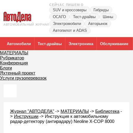
СЕЙЧАС ПИШЕМ О
SUV и кроссоверы
Гибриды
ОСАГО
Тест-драйвы
Шины
Электромобили
Авторынок
АВТОМОБИЛЬНЫЙ ЖУРНАЛ
Автопилот и ADAS
Автомобили
Тест-драйвы
Электроника
Обслуживание
МАТЕРИАЛЫ
Рубрикатор
Конференция
Блоги
Яхтенный проект
Услуги грузоперевозок
Журнал "АВТОДЕЛА"
->
МАТЕРИАЛЫ
->
Библиотека
-
>
Инструкции
->
Инструкция к автомобильному
радар-детектору (антирадару) Neoline X-COP 8000