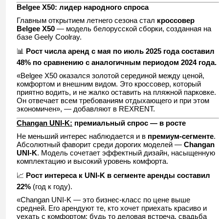
Belgee X50: лидер народного спроса
Главным открытием летнего сезона стал
кроссовер
Belgee X50
— модель белорусской сборки, созданная на
базе Geely Coolray.
📊
Рост числа аренд с мая по июль 2025 года составил
48% по сравнению с аналогичным периодом 2024 года.
«Belgee X50 оказался золотой серединой между ценой,
комфортом и внешним видом. Это кроссовер, который
приятно водить, и не жалко оставить на пляжной парковке.
Он отвечает всем требованиям отдыхающего и при этом
экономичен», — добавляют в REXRENT.
Changan UNI-K:
премиальный спрос — в росте
Не меньший интерес наблюдается и в
премиум-сегменте
.
Абсолютный фаворит среди дорогих моделей —
Changan
UNI-K
. Модель сочетает эффектный дизайн, насыщенную
комплектацию и высокий уровень комфорта.
📈
Рост интереса к UNI-K в сегменте аренды составил
22%
(год к году).
«Changan UNI-K — это бизнес-класс по цене выше
средней. Его арендуют те, кто хочет приехать красиво и
уехать с комфортом: будь то деловая встреча, свадьба