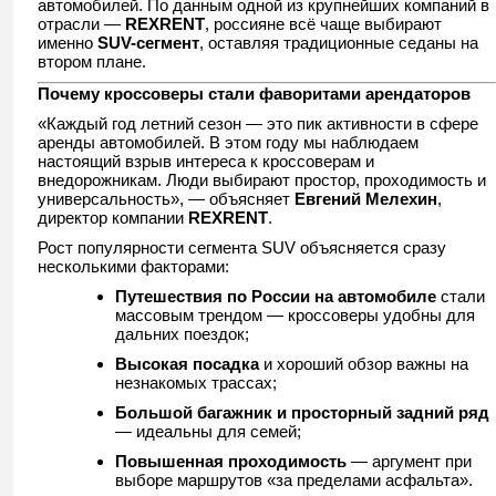
автомобилей. По данным одной из крупнейших компаний в
отрасли —
REXRENT
, россияне всё чаще выбирают
именно
SUV-сегмент
, оставляя традиционные седаны на
втором плане.
Почему кроссоверы стали фаворитами арендаторов
«Каждый год летний сезон — это пик активности в сфере
аренды автомобилей. В этом году мы наблюдаем
настоящий взрыв интереса к кроссоверам и
внедорожникам. Люди выбирают простор, проходимость и
универсальность», — объясняет
Евгений Мелехин
,
директор компании
REXRENT
.
Рост популярности сегмента SUV объясняется сразу
несколькими факторами:
Путешествия по России на автомобиле
стали
массовым трендом — кроссоверы удобны для
дальних поездок;
Высокая посадка
и хороший обзор важны на
незнакомых трассах;
Большой багажник и просторный задний ряд
— идеальны для семей;
Повышенная проходимость
— аргумент при
выборе маршрутов «за пределами асфальта».