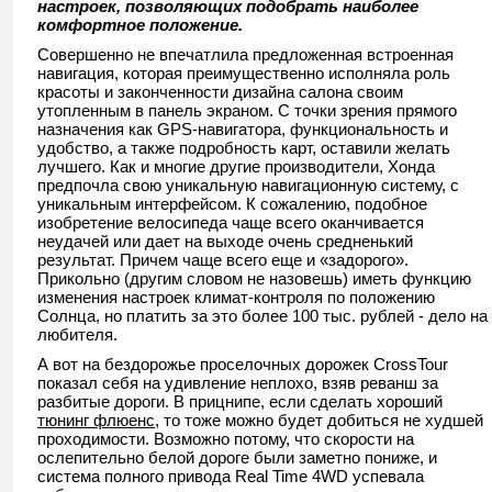
настроек, позволяющих подобрать наиболее
комфортное положение.
Совершенно не впечатлила предложенная встроенная
навигация, которая преимущественно исполняла роль
красоты и законченности дизайна салона своим
утопленным в панель экраном. С точки зрения прямого
назначения как GPS-навигатора, функциональность и
удобство, а также подробность карт, оставили желать
лучшего. Как и многие другие производители, Хонда
предпочла свою уникальную навигационную систему, с
уникальным интерфейсом. К сожалению, подобное
изобретение велосипеда чаще всего оканчивается
неудачей или дает на выходе очень средненький
результат. Причем чаще всего еще и «задорого».
Прикольно (другим словом не назовешь) иметь функцию
изменения настроек климат-контроля по положению
Солнца, но платить за это более 100 тыс. рублей - дело на
любителя.
А вот на бездорожье проселочных дорожек CrossTour
показал себя на удивление неплохо, взяв реванш за
разбитые дороги. В прицнипе, если сделать хороший
тюнинг флюенс
, то тоже можно будет добиться не худшей
проходимости. Возможно потому, что скорости на
ослепительно белой дороге были заметно пониже, и
система полного привода Real Time 4WD успевала