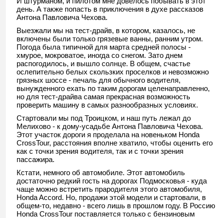
И штурманом, и пилотом мне довелось побывать в этот
день. А также попасть в приключения в духе рассказов
Антона Павловича Чехова.
Выезжали мы на тест-драйв, в котором, казалось, не
включены были только грязевые ванны, ранним утром.
Погода была типичной для марта средней полосы -
хмурое, мокроватое, иногда со снегом. Зато днем
распогодилось, и вышло солнце. В общем, счастье
ослепительно белых скользких проселков и невозможно
грязных шоссе - печаль для обычного водителя,
вынужденного ехать по таким дорогам целенаправленно,
но для тест-драйва самая прекрасная возможность
проверить машину в самых разнообразных условиях.
Стартовали мы под Троицком, и наш путь лежал до
Мелихово - к дому-усадьбе Антона Павловича Чехова.
Этот участок дороги я проделала на новеньком Honda
CrossTour, расстояния вполне хватило, чтобы оценить его
как с точки зрения водителя, так и с точки зрения
пассажира.
Кстати, немного об автомобиле. Этот автомобиль
достаточно редкий гость на дорогах Подмосковья - куда
чаще можно встретить прародителя этого автомобиля,
Honda Accord. Но, продажи этой модели и стартовали, в
общем-то, недавно - всего лишь в прошлом году. В Россию
Honda CrossTour поставляется только с бензиновым