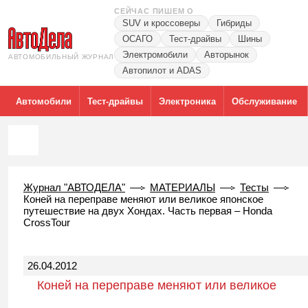
СЕЙЧАС ПИШЕМ О
SUV и кроссоверы
Гибриды
ОСАГО
Тест-драйвы
Шины
Электромобили
Авторынок
АВТОМОБИЛЬНЫЙ ЖУРНАЛ
Автопилот и ADAS
Автомобили
Тест-драйвы
Электроника
Обслуживание
Журнал "АВТОДЕЛА"
МАТЕРИАЛЫ
Тесты
Коней на переправе меняют или великое японское
путешествие на двух Хондах. Часть первая – Honda
CrossTour
26.04.2012
Коней на переправе меняют или великое
японское путешествие на двух Хондах.