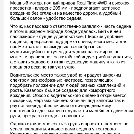
Мощный мотор, полный привод Real Time 4WD и высокая
просветка - клиренс 205 мм - предполагают активное
вождение без оглядки на качество дороги, а удобный
большой салон - удобство седана.
Что ж, как пассажир ответственно заявляю - часть седана
в этом шикарном гибриде Хонде удалась. Быть в ней
пассажиром - сущее удовольствие. Широкие удобные
сиденья, прекрасная поддержка спины, много места для
ног. Не хватает новомодных разнообразных
мультимедийных штучек для задних пассажиров, но,
может, и правильно - за китайской индустрией не угнаться,
а ставить задорого в итак недешевую машину что-то из
прошлого века не так уж нужно.
Водительское место также удобно и радует широким
спектром разнообразных настроек, позволяющих
подобрать положение для людей разных комплекций и
роста. Казалось бы, все создано для комфортного
вождения. Обзор с водительского сиденья открывается
шикарный, мертвых зон нет. Кобылы под капотом так и
рвутся вперед, обеспечивая отличную динамику
спортивной езды, машина слушается малейшего движения
руля, прекрасно входит в повороты.
Однако стоило мне сесть за руль и проехать немного, не
успев насладиться качествами седана у тестового
Кросстура, как гладкая трасса закончилась, и пошла