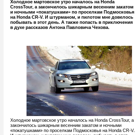
Холодное мартовское утро началось на Honda
CrossTour, а закончилось шикарным весенним закатом
Часть первая – Honda CrossTour
и ночными «покатушками» по проселкам Подмосковья
на Honda CR-V. И штурманом, и пилотом мне довелось
побывать в этот день. А также попасть в приключения
в духе рассказов Антона Павловича Чехова.
Холодное мартовское утро началось на Honda CrossTour, а
закончилось шикарным весенним закатом и ночными
«покатушками» по проселкам Подмосковья на Honda CR-V.