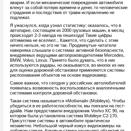
аварии. И если механические повреждения автомобиля
влекут за собой потерю времени и денег, то человеческие
страдания и последствия от травм исправлению не
подлежат.
Я ужаснулся, когда узнал статистику: оказалось, что в
автопарке, состоящем из 2000 грузовых машин, в месяц
происходит 2-3 наезда на пешехода! Такие цифры
оптимизма не вселяют... Кажется, что сделать с этим
ничего нельзя, но это не так. Продвинутые читатели
наверняка слышали о системах активной безопасности,
внедряемых ведущими автопроизводителями Mercedes,
BMW, Volvo, Lexus. Принято было думать, что в них
используются радары, но оказывается, во многих из них
для оценки дорожной обстановки применяются системы
распознавания объектов на основе видеокамер.
Самое важное, что сегодня у российских автолюбителей
появилась возможность воспользоваться аналогичными
системами контроля дорожной обстановки.
Такая система называется «Мобилай» (Mobileye). Чтобы
убедиться в ее работоспособности, мы поехали на тест-
драйв. Нам предоставили внедорожник Vovlvo XC 90, на
котором была установлена система Mobileye C2-170.
Присутствие системы в автомобиле практически
незаметно. Небольшой черный кожух видеокамеры на
лобовом стекле, боковые стенки защищают объектив от