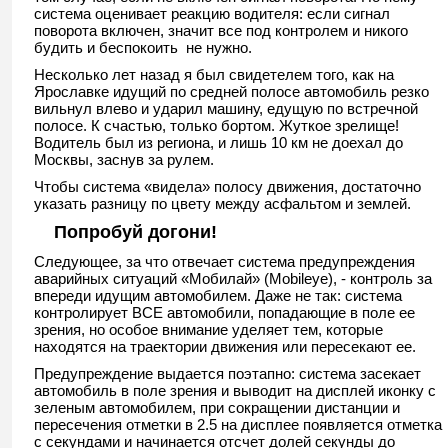
система оценивает реакцию водителя: если сигнал
поворота включен, значит все под контролем и никого
будить и беспокоить не нужно.
Несколько лет назад я был свидетелем того, как на
Ярославке идущий по средней полосе автомобиль резко
вильнул влево и ударил машину, едущую по встречной
полосе. К счастью, только бортом. Жуткое зрелище!
Водитель был из региона, и лишь 10 км не доехал до
Москвы, заснув за рулем.
Чтобы система «видела» полосу движения, достаточно
указать разницу по цвету между асфальтом и землей.
Попробуй догони!
Следующее, за что отвечает система предупреждения
аварийных ситуаций «Мобилай» (Mobileye), - контроль за
впереди идущим автомобилем. Даже не так: система
контролирует ВСЕ автомобили, попадающие в поле ее
зрения, но особое внимание уделяет тем, которые
находятся на траектории движения или пересекают ее.
Предупреждение выдается поэтапно: система засекает
автомобиль в поле зрения и выводит на дисплей иконку с
зеленым автомобилем, при сокращении дистанции и
пересечения отметки в 2.5 на дисплее появляется отметка
с секундами и начинается отсчет долей секунды до