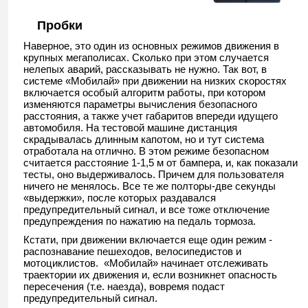
Пробки
Наверное, это один из основных режимов движения в
крупных мегаполисах. Сколько при этом случается
нелепых аварий, рассказывать не нужно. Так вот, в
системе «Мобилай» при движении на низких скоростях
включается особый алгоритм работы, при котором
изменяются параметры вычисления безопасного
расстояния, а также учет габаритов впереди идущего
автомобиля. На тестовой машине дистанция
скрадывалась длинным капотом, но и тут система
отработала на отлично. В этом режиме безопасном
считается расстояние 1-1,5 м от бампера, и, как показали
тесты, оно выдерживалось. Причем для пользователя
ничего не менялось. Все те же полторы-две секунды
«выдержки», после которых раздавался
предупредительный сигнал, и все тоже отключение
предупреждения по нажатию на педаль тормоза.
Кстати, при движении включается еще один режим -
распознавание пешеходов, велосипедистов и
мотоциклистов. «Мобилай» начинает отслеживать
траектории их движения и, если возникнет опасность
пересечения (т.е. наезда), вовремя подаст
предупредительный сигнал.