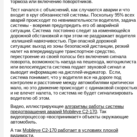
тормоза или включению поворотников.
Тест начался с объяснений, как случаются аварии и что
входит в круг обязанностей системы. Поскольку 95% всех
аварий происходит по невнимательности водителя, задача
системы - вовремя предупредить его об аварийной
ситуации. Система постоянно следит за изменяющейся
дорожной обстановкой и при этом не раздражает водителя
излишней навязчивостью. При опасной дорожной
ситуации: выход из зоны безопасной дистанции, резкий
налет на впередиидущее транспортное средство,
перестроение из своей полосы без включения сигнала
поворота, возможность наезда на пешехода, мотоциклиста
или велосипедиста система подает звуковой сигнал и
выводит информацию на дисплей-индикатор. Если,
система понимает, что у водителя все на дороге под
контролем и расстояние между автомобилями критически
мало, но это движение происходит с одинаковой скоростью
и не влечет налета, то система не будет сигнализировать
водителю об этом.
Видео, иллюстрирующее
алгоритмы работы системы
предотвращения аварий Mobileye C2-170
. Так
видеопроцессор «воспринимает» объекты окружающие
автомобиль.
А так
Mobileye C2-170 работает в условиях плохой
видимости
.