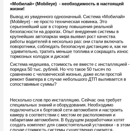
«Мобилай» (Mobileye)
- необходимость в настоящей
жизни!
Вывод из увиденного однозначный. Система «Мобилай»
(Mobileye) - не просто техническая новинка. Это
серьезнейший шаг в сторону повышения реальной
безопасности на дорогах. Опыт внедрения системы в
крупнейших автопарках мира выявил рост качества
работы водителей в несколько раз: они стали включать
поворотники, соблюдать безопасную дистанцию и, как ни
удивительно, тратить меньше топлива и сокращать износ
тормозных колодок и дисков!
Система недешева, стоимость ее вместе с инсталляцией -
порядка 50 тыс. рублей. Но что такое 50 тысяч по
сравнению с человеческой жизнью, даже если простой
ремонт бампера в случае небольшого ДТП выливается в
сопоставимые суммы?
Несколько слов про инсталляцию. Сейчас она требует
специальных знаний и оборудования. Необходимо
подключиться к бортовой сети автомобиля и настроить
камеру в соответствии с местом ее расположения и
габаритами автомобиля. В будущем разработчики хотят
создать комплект для самостоятельной установки - в этом
случае стоимость системы существенно снизится.