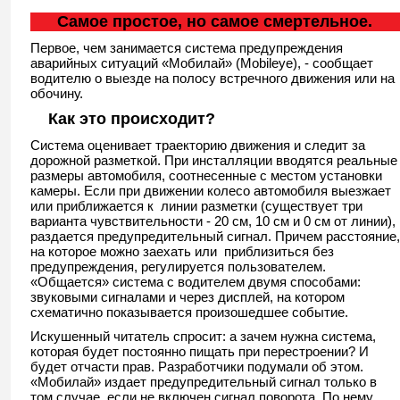
Самое простое, но самое смертельное.
Первое, чем занимается система предупреждения
аварийных ситуаций «Мобилай» (Mobileye), - сообщает
водителю о выезде на полосу встречного движения или на
обочину.
Как это происходит?
Система оценивает траекторию движения и следит за
дорожной разметкой. При инсталляции вводятся реальные
размеры автомобиля, соотнесенные с местом установки
камеры. Если при движении колесо автомобиля выезжает
или приближается к линии разметки (существует три
варианта чувствительности - 20 см, 10 см и 0 см от линии),
раздается предупредительный сигнал. Причем расстояние,
на которое можно заехать или приблизиться без
предупреждения, регулируется пользователем.
«Общается» система с водителем двумя способами:
звуковыми сигналами и через дисплей, на котором
схематично показывается произошедшее событие.
Искушенный читатель спросит: а зачем нужна система,
которая будет постоянно пищать при перестроении? И
будет отчасти прав. Разработчики подумали об этом.
«Мобилай» издает предупредительный сигнал только в
том случае, если не включен сигнал поворота. По нему