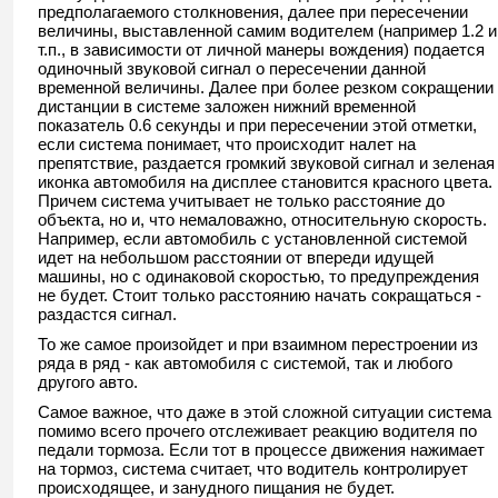
предполагаемого столкновения, далее при пересечении
величины, выставленной самим водителем (например 1.2 и
т.п., в зависимости от личной манеры вождения) подается
одиночный звуковой сигнал о пересечении данной
временной величины. Далее при более резком сокращении
дистанции в системе заложен нижний временной
показатель 0.6 секунды и при пересечении этой отметки,
если система понимает, что происходит налет на
препятствие, раздается громкий звуковой сигнал и зеленая
иконка автомобиля на дисплее становится красного цвета.
Причем система учитывает не только расстояние до
объекта, но и, что немаловажно, относительную скорость.
Например, если автомобиль с установленной системой
идет на небольшом расстоянии от впереди идущей
машины, но с одинаковой скоростью, то предупреждения
не будет. Стоит только расстоянию начать сокращаться -
раздастся сигнал.
То же самое произойдет и при взаимном перестроении из
ряда в ряд - как автомобиля с системой, так и любого
другого авто.
Самое важное, что даже в этой сложной ситуации система
помимо всего прочего отслеживает реакцию водителя по
педали тормоза. Если тот в процессе движения нажимает
на тормоз, система считает, что водитель контролирует
происходящее, и занудного пищания не будет.