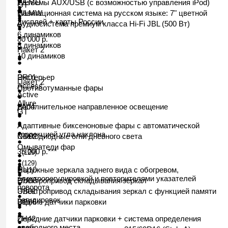
●
Разъемы AUX/USB (с возможностью управления iPod)
WLMU
GT
●
●
●
Навигационная система на русском языке: 7" цветной
WLMW
●
●
●
дисплей + карты России
Аудиосистема премиум класса Hi-Fi
JBL
(500 Вт)
●
●
6 динамиков
●
80 000 р.
●
8 динамиков
●
Пакет 2
10 динамиков
●
●
●
●
Экстерьер
PR01
Пакет 2
Access
Противотуманные
фары
●
Active
●
Allure
●
Дополнительное направленное освещение
LA04
GT
●
●
●
●
Адаптивные биксеноновые фары с автоматической
●
коррекцией угла наклона
Светодиодные огни дневного света
ND02
●
Омыватели фар
35 000 р.***
(129)
●
●
●
(129)
●
●
Наружные зеркала заднего вида с обогревом,
HU10
●
●
электрорегулировкой и повторителями указателей
Электропривод складывания зеркал
HU08
●
поворота
Электропривод складывания зеркал с функцией памяти
UB01
●
регулировок
Задние датчики парковки
UB06
●
●
●
●
Передние датчики парковки + система определения
ZH42
●
свободного места
●