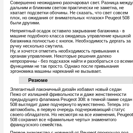
Совершенно неожиданно разочаровал свет. Разница между
дальним и ближним светом практически не заметна, не
хватает подсветки обочины. Не сказать, что свет совсем
плох, но ожидания от внимательных «глазок» Peugeot 508
были другими.
Неприятный осадок оставило закрывание багажника - в
машине подобного класса ожидаешь управление крышкой
багажника полностью с кнопок. Необходимость дергать за
ручку несколько смутила.
Ну, и хочется отметить необходимость привыкания к
органам управления. Некоторые решения далеко
непрозрачны - без подсказок найти и разобраться со всеми
функциями не так просто. Однако после привыкания
эргономика машины нареканий не вызывает.
Резюме
Элегантный лаконичный дизайн избавил новый седан
Пежо от излишней фривольности и даже женственности
предыдущего флагмана Peugeot 308: в темной гамме седан
508 выглядит даже подчеркнуто мужественно. Теперь это
автомобиль, в первую очередь подчеркивающий статус
своего обладателя. Но несмотря на все изменения, Peugeot
508 сохранил все «фамильные черты» знаменитого
французского семейства.
Первое знакомство с новинкой от Peugeot произошло под