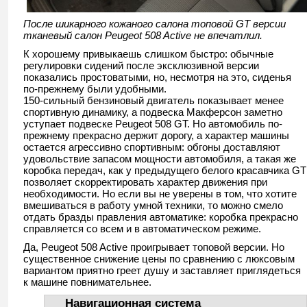
После шикарного кожаного салона топовой GT версии
тканевый салон Peugeot 508 Active не впечатлил.
К хорошему привыкаешь слишком быстро: обычные
регулировки сидений после эксклюзивной версии
показались простоватыми, но, несмотря на это, сиденья
по-прежнему были удобными.
150-сильный бензиновый двигатель показывает менее
спортивную динамику, а подвеска Макферсон заметно
уступает подвеске Peugeot 508 GT. Но автомобиль по-
прежнему прекрасно держит дорогу, а характер машины
остается агрессивно спортивным: обгоны доставляют
удовольствие запасом мощности автомобиля, а такая же
коробка передач, как у предыдущего белого красавчика GT
позволяет скорректировать характер движения при
необходимости. Но если вы не уверены в том, что хотите
вмешиваться в работу умной техники, то можно смело
отдать бразды правления автоматике: коробка прекрасно
справляется со всем и в автоматическом режиме.
Да, Peugeot 508 Active проигрывает топовой версии. Но
существенное снижение цены по сравнению с люксовым
вариантом приятно греет душу и заставляет приглядеться
к машине повнимательнее.
Навигационная система