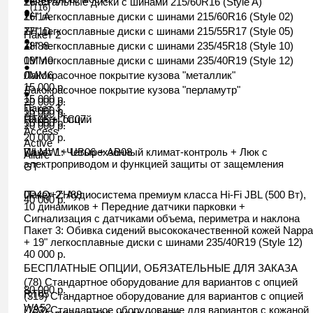
16" стальные диски с шинами 215/60R16
ZH89
(Style A
)
(116)
●
●
●
16" легкосплавные диски с шинами 215/60R16 (
ZH1A
Style 02
)
17" легкосплавные диски с шинами 215/55R17 (
ZH1D
Style 05
)
Пакет 2
●
18" легкосплавные диски с шинами 235/45R18 (
ZH88
Style 10
)
●
19" легкосплавные диски с шинами 235/40R19 (
0MM0
Style 12
)
●
Лакокрасочное покрытие кузова "металлик"
0MM6
15 000 р.
Лакокрасочное покрытие кузова "перламутр"
●
15 000 р.
20 000 р.
Пакет 3
15 000 р.
20 000 р.
Пакеты опций
RT05 + TC07
15 000 р.
20 000 р.
Access
20 000 р.
Active
Пакет 1
WLMW + UB06 + AB08
: Четырехзонный климат-контроль + Люк с
Allure
электроприводом и функцией защиты от защемления
GT
Пакет 2
0P4Q+ZH88
: Аудиосистема премиум класса Hi-Fi
JBL
(500 Вт),
40 000 р.
10 динамиков + Передние датчики парковки +
Сигнализация с датчиками объема, периметра и наклона
Пакет 3
: Обивка сидений высококачественной кожей
Nappa
+ 19" легкосплавные диски с шинами 235/40R19 (
Style 12
)
40 000 р.
БЕСПЛАТНЫЕ ОПЦИИ, ОБЯЗАТЕЛЬНЫЕ ДЛЯ ЗАКАЗА
(78) Стандартное оборудование для вариантов с опцией
80 000 р.
RT05
(319) Стандартное оборудование для вариантов с опцией
WA52
(133) Стандартное оборудование для вариантов с кожаной