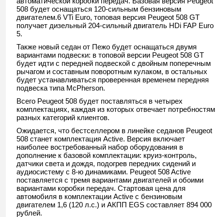
автоматической коробки передач. Базовая версия Peugeot
508 будет оснащаться 120-сильным бензиновым
двигателем.6 VTi Euro, топовая версия Peugeot 508 GT
получает дизельный 204-сильный двигатель HDi FAP Euro
5.
Также новый седан от Пежо будет оснащаться двумя
вариантами подвески: в топовой версии Peugeot 508 GT
будет идти с передней подвеской с двойным поперечным
рычагом и составным поворотным кулаком, в остальных
будет устанавливаться проверенная временем передняя
подвеска типа McPherson.
Всего Peugeot 508 будет поставляться в четырех
комплектациях, каждая из которых отвечает потребностям
разных категорий клиентов.
Ожидается, что бестселлером в линейке седанов Peugeot
508 станет комплектация Active. Версия включает
наиболее востребованный набор оборудования в
дополнение к базовой комплектации: круиз-контроль,
датчики света и дождя, подогрев передних сидений и
аудиосистему с 8-ю динамиками. Peugeot 508 Active
поставляется с тремя вариантами двигателей и обоими
вариантами коробки передач. Стартовая цена для
автомобиля в комплектации Active с бензиновым
двигателем 1,6 (120 л.с.) и АКПП EGS составляет 894 000
рублей.