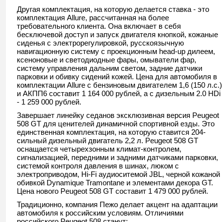
Другая комплектация, на которую делается ставка - это
комплектация Allure, рассчитанная на более
требовательного клиента. Она включает в себя
бесключевой доступ и запуск двигателя кнопкой, кожаные
сиденья с электрорегулировкой, русскоязычную
навигационную систему с проекционным head-up дилеем,
ксеноновые и светодиодные фары, омыватели фар,
систему управления дальним светом, задние датчики
парковки и обивку сидений кожей. Цена для автомобиля в
комплектации Allure с бензиновым двигателем 1,6 (150 л.с.)
и АКПП6 составит 1 164 000 рублей, а с дизельным 2.0 HDi
- 1 259 000 рублей.
Завершает линейку седанов эксклюзивная версия Peugeot
508 GT для ценителей динамичной спортивной езды. Это
единственная комплектация, на которую ставится 204-
сильный дизельный двигатель 2,2 л. Peugeot 508 GT
оснащается четырехзонным климат-контролем,
сигнализацией, передними и задними датчиками парковки,
системой контроля давления в шинах, люком с
электроприводом, Hi-Fi аудиоcитемой JBL, черной кожаной
обивкой Dynamique Tramontane и элементами декора GT.
Цена нового Peugeot 508 GT составит 1 479 000 рублей.
Традиционно, компания Пежо делает акцент на адаптации
автомобиля к российским условиям. Отличиями
российского Peugeot 508 станут: