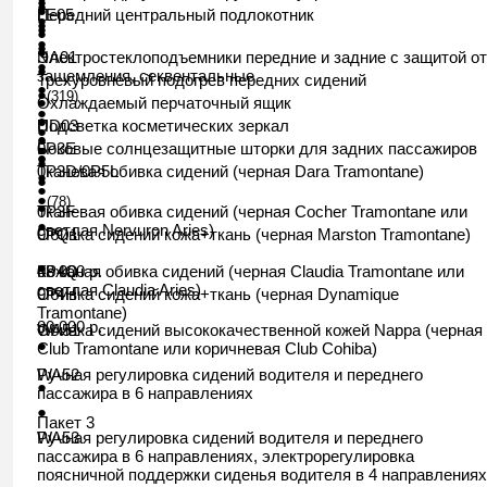
●
●
●
Передний центральный подлокотник
LE05
●
●
●
●
●
●
●
Электростеклоподъемники передние и задние с защитой от
NA01
●
●
защемления, секвентальные
Трехуровневый подогрев передних сидений
●
●
(319)
●
Охлаждаемый перчаточный ящик
●
●
●
Подсветка косметических зеркал
UD03
●
●
●
Боковые солнцезащитные шторки для задних пассажиров
0P3E
●
●
●
●
Тканевая обивка сидений (черная Dara Tramontane)
0P3D/0P5L
●
●
●
●
(78)
●
Тканевая обивка сидений (черная Cocher Tramontane или
0Р3F
●
светлая Nervuron Aries)
Обивка сидений кожа+ткань (черная Marston Tramontane)
0PQ1
●
48 000 р.
Кожаная обивка сидений (черная Claudia Tramontane или
0Р4Q
светлая Claudia Aries)
Обивка сидений кожа+ткань (черная Dynamique
0P4H
Tramontane)
80 000 р.
Обивка сидений высококачественной кожей
WA51
Nappa
(черная
●
Club Tramontane или коричневая Club Cohiba)
Ручная регулировка сидений водителя и переднего
WA52
●
пассажира в 6 направлениях
●
Пакет 3
Ручная регулировка сидений водителя и переднего
WA53
пассажира в 6 направлениях, электрорегулировка
поясничной поддержки сиденья водителя в 4 направлениях