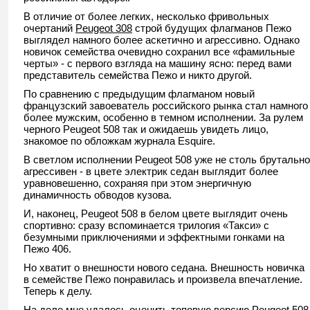
В отличие от более легких, несколько фривольных
очертаний
Peugeot 308
строй будущих флагманов Пежо
выглядел намного более аскетично и агрессивно. Однако
новичок семейства очевидно сохранил все «фамильные
черты» - с первого взгляда на машину ясно: перед вами
представитель семейства Пежо и никто другой.
По сравнению с предыдущим флагманом новый
французский завоеватель российского рынка стал намного
более мужским, особенно в темном исполнении. За рулем
черного Peugeot 508 так и ожидаешь увидеть лицо,
знакомое по обложкам журнала Esquire.
В светлом исполнении Peugeot 508 уже не столь брутально
агрессивен - в цвете электрик седан выглядит более
уравновешенно, сохраняя при этом энергичную
динамичность обводов кузова.
И, наконец, Peugeot 508 в белом цвете выглядит очень
спортивно: сразу вспоминается трилогия «Такси» с
безумными приключениями и эффектными гонками на
Пежо 406.
Но хватит о внешности нового седана. Внешность новичка
в семействе Пежо понравилась и произвела впечатление.
Теперь к делу.
На деле мне удалось оценить топовую версию Peugeot 508