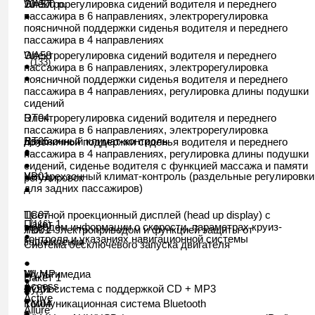
10 000 р.
Электрорегулировка сидений водителя и переднего
WA57
●
пассажира в 6 направлениях, электрорегулировка
поясничной поддержки сиденья водителя и переднего
пассажира в 4 направлениях
Электрорегулировка сидений водителя и переднего
WA58
(133)
●
пассажира в 6 направлениях, электрорегулировка
●
поясничной поддержки сиденья водителя и переднего
пассажира в 4 направлениях, регулировка длины подушки
сидений
Электрорегулировка сидений водителя и переднего
RT04
пассажира в 6 направлениях, электрорегулировка
Двухзонный климат-контроль
RT05
поясничной поддержки сиденья водителя и переднего
●
●
пассажира в 4 направлениях, регулировка длины подушки
●
сидений, сиденье водителя с функцией массажа и памяти
Четырехзонный климат-контроль (раздельные регулировки
YB01
●
регулировок
для задних пассажиров)
●
Цветной проекционный дисплей (head up display) с
TC07
Пакет 1
(116)
выводом информации о скорости, параметрах круиз-
●
Люк с электроприводом и функцией защиты от
YD01
●
контроля и указаниях навигационной системы
защемления
Система бесключевого запуска двигателя
●
Мультимедиа
WLMP
●
Пакет 1
●
Access
●
Аудиосистема с поддержкой CD + MP3
DO01
●
●
Active
●
Коммуникационная система Bluetooth
YM04
Allure
●