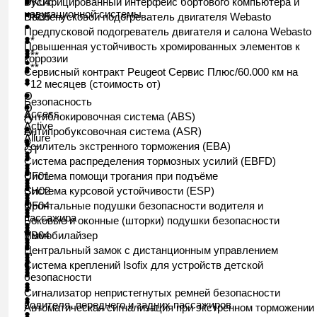
●
Русифицированный интерфейс бортового компьютера и
DK04
●
навигационной системы
Послепусковой подогреватель двигателя
DK09
Webasto
●
Предпусковой подогреватель двигателя и салона
Webasto
●
●*
Повышенная устойчивость хромированных элементов к
●
●*
●**
коррозии
●
●**
●
Сервисный контракт Peugeot Сервис Плюс/60.000 км на
●
●
+12 месяцев (стоимость от)
●
O
Безопасность
●
O
Access
Aнтиблокировочная
система (ABS)
O
Active
●
Антипробуксовочная система (ASR)
O
Allure
●
●
Усилитель экстренного торможения (EBA)
GT
●
●
●
Система распределения тормозных усилий (EBFD)
●
●
●
●
Система помощи трогания при подъёме
UF01
●
●
●
●
Система курсовой устойчивости (ESP)
SH02
●
●
●
●
Фронтальные подушки безопасности водителя и
NF04
●
●
●
пассажира
Боковые и оконные (шторки) подушки безопасности
●
●
●
●
Иммобилайзер
VB04
●
●
●
●
Центральный замок с дистанционным управлением
●
●
●
●
Система креплений Isofix для устройств детской
●
●
●
●
безопасности
●
●
●
Сигнализатор непристегнутых ремней безопасности
●
●
водителя, переднего и задних пассажиров
Автоматическая сигнализация при экстренном торможении
●
●