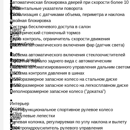
●
Автоматическая блокировка дверей при скорости более 10
●
●
●
км/ч
Секвентальные указатели поворота
AB08
●
●
●
●
Сигнализация с датчиками объема, периметра и наклона
VB08
●
●
●
●
Двойная блокировка
●
●
Система бесключевого доступа в салон
●
●
Пакет 2
Электрический стояночный тормоз
RG03
●
(23)
●
Круиз контроль, ограничитель скорости движения
EK06
●
●
автомобиля
Система автоматического включения фар (датчик света)
NB08
●
●
●
●
●
Система автоматического включения стеклоочистителей
RL05
●
●
(датчик дождя)
Салонное зеркало заднего вида с автоматическим
YQ02
●
●
затемнением
Система автоматизированного управления дальним светом
UE01
●
Система контроля давления в шинах
RS03
●
●
Полноразмерное запасное колесо на стальном диске
RS07
●
●
●
●
Полноразмерное запасное колесо на легкосплавном диске
RS02
●
●
●
Неполноразмерное запасное колесо ("докатка")
●
●
Интерьер
Access
Многофункциональное спортивное рулевое колесо
●
Active
●
Подрулевые лепестки
Allure
●
●
Рулевая колонка, регулируемая по углу наклона и вылету
GT
●
●
●
Электрогидроусилитель рулевого управления
JB04
●