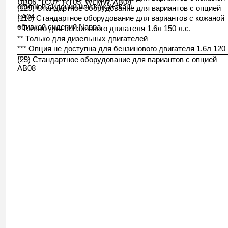
UB06, TC07, RT05, WLMW, AB08
обивкой сидений или кожа+ткань
(129) Стандартное оборудование для вариантов с опцией
LA04
(116) Стандартное оборудование для вариантов с кожаной
обивкой сидений Nappa
* Только для бензинового двигателя 1.6л 150 л.с.
** Только для дизельных двигателей
*** Опция не доступна для бензинового двигателя 1.6л 120
л.с.
(23) Стандартное оборудование для вариантов с опцией
AB08