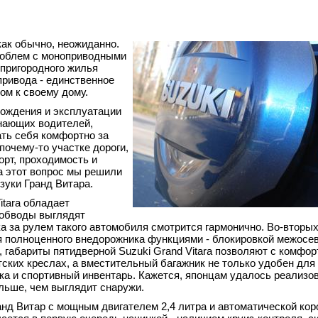
как обычно, неожиданно.
проблем с моноприводными
 пригородного жилья
привода - единственное
м к своему дому.
вождения и эксплуатации
нающих водителей,
ать себя комфортно за
почему-то участке дороги,
орт, проходимость и
а этот вопрос мы решили
зуки Гранд Витара.
itara обладает
обводы выглядят
ка за рулем такого автомобиля смотрится гармонично. Во-вторых
 полноценного внедорожника функциями - блокировкой межосев
габариты пятидверной Suzuki Grand Vitara позволяют с комфор
ских креслах, а вместительный багажник не только удобен для 
ка и спортивный инвентарь. Кажется, японцам удалось реализов
льше, чем выглядит снаружи.
анд Витар с мощным двигателем 2,4 литра и автоматической кор