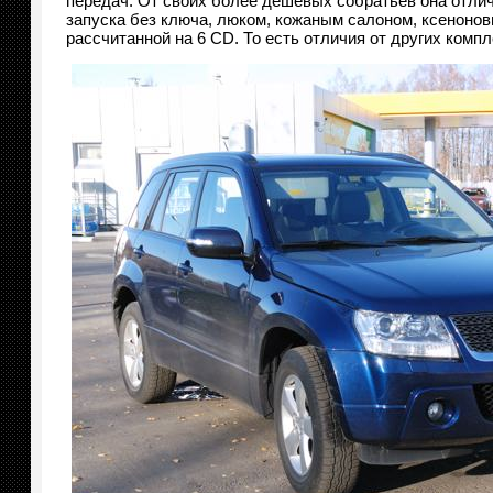
передач. От своих более дешевых собратьев она отлич
запуска без ключа, люком, кожаным салоном, ксенонов
рассчитанной на 6 CD. То есть отличия от других комп