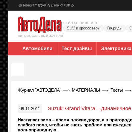
Telegram
VK
Дзен
ЖЖ
СЕЙЧАС ПИШЕМ О
SUV и кроссоверы
Гибриды
О
АВТОМОБИЛЬНЫЙ ЖУРНАЛ
Автомобили
Тест-драйвы
Электроника
Журнал "АВТОДЕЛА"
МАТЕРИАЛЫ
Тесты
Suzuki Grand Vitara – динамично
09.11.2011
Наступает зима – время плохих дорог, а в пригород
слабого пола, чтобы не знать проблем при ежеднев
полноприводную.