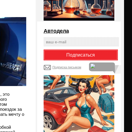
Автодела
Подписка письмом
, это
ого
том
поездок за
ать мечту о
обкой