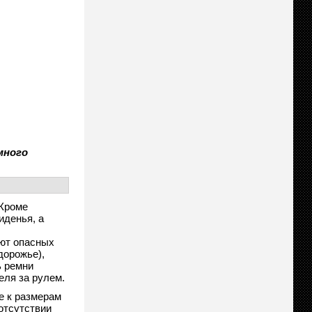
много
 Кроме
иденья, а
ают опасных
дорожье),
ь ремни
еля за рулем.
е к размерам
отсутствии