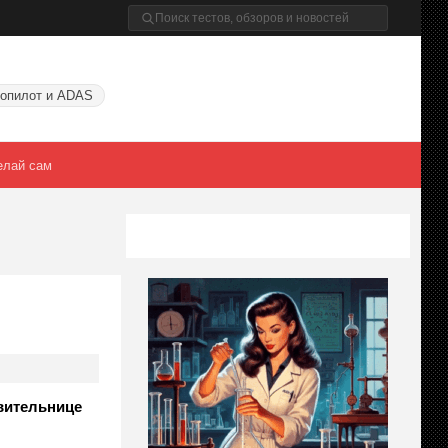
опилот и ADAS
елай сам
авительнице