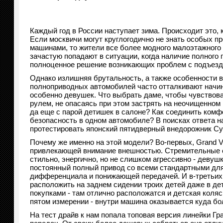
Каждый год в России наступает зима. Происходит это, 
Если москвичи могут круглогодично не знать особых 
машинами, то жители все более модного малоэтажного
зачастую попадают в ситуации, когда наличие полного 
полноценное решение возникающих проблем с подъездо
Однако излишняя брутальность, а также особенности 
полноприводных автомобилей часто отталкивают начи
особенно девушек. Что выбрать даме, чтобы чувствов
рулем, не опасаясь при этом застрять на неочищенном 
да еще с парой детишек в салоне? Как соединить комф
безопасность в одном автомобиле? В поисках ответа н
протестировать японский пятидверный внедорожник Су
Почему же именно на этой модели? Во-первых, Grand V
привлекающей внимание внешностью. Стремительные 
стильно, энергично, но не слишком агрессивно - девуш
постоянный полный привод со всеми стандартными для
дифференциала и понижающей передачей. И в-третьих, 
расположить на заднем сидении троих детей даже в дет
покупками - там отлично расположатся и детская коляс
пятом измерении - внутри машина оказывается куда бо
На тест драйв к нам попала топовая версия линейки Гр