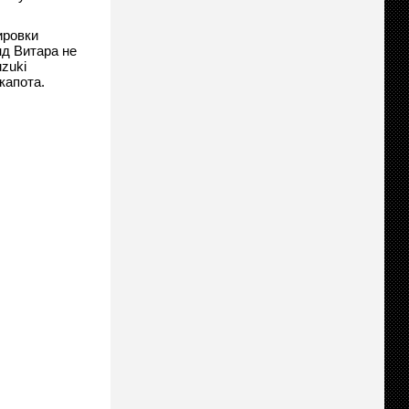
ировки
д Витара не
zuki
капота.