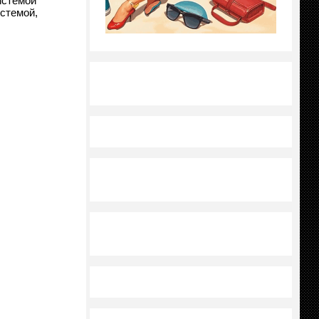
истемой
стемой,