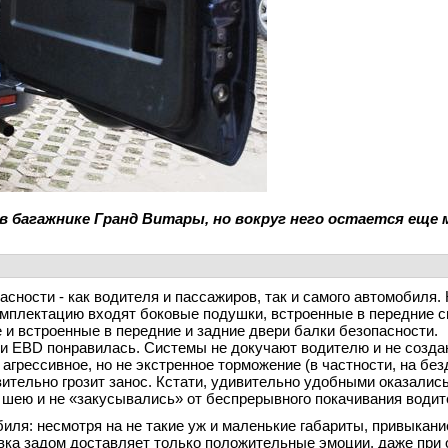
 багажнике Гранд Витары, но вокруг него остается еще 
асности - как водителя и пассажиров, так и самого автомобиля.
мплектацию входят боковые подушки, встроенные в передние с
и встроенные в передние и задние двери балки безопасности.
 и EBD понравилась. Системы не докучают водителю и не созд
агрессивное, но не экстренное торможение (в частности, на без
ительно грозит занос. Кстати, удивительно удобными оказалис
в шею и не «закусывались» от беспрерывного покачивания водит
ля: несмотря на не такие уж и маленькие габариты, привыкани
вка задом доставляет только положительные эмоции, даже при 