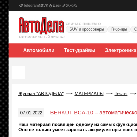
Telegram
VK
Дзен
ЖЖ
СЕЙЧАС ПИШЕМ О
SUV и кроссоверы
Гибриды
О
АВТОМОБИЛЬНЫЙ ЖУРНАЛ
Автомобили
Тест-драйвы
Электроника
Журнал "АВТОДЕЛА"
МАТЕРИАЛЫ
Тесты
BERKUT BCA-10 – автоматическое
07.01.2022
Наш материал посвящен одному из самых функцион
Оно не только умеет заряжать аккумуляторы всех т