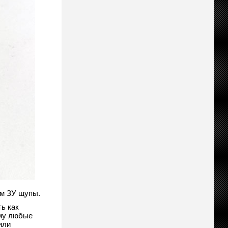
ам ЗУ щупы.
ь как
ему любые
или