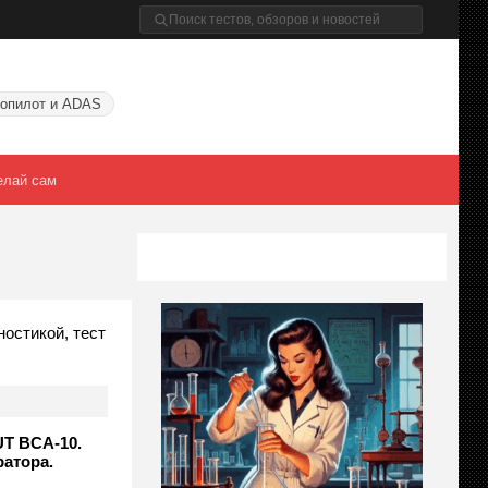
опилот и ADAS
елай сам
остикой, тест
T BCA-10.
ратора.