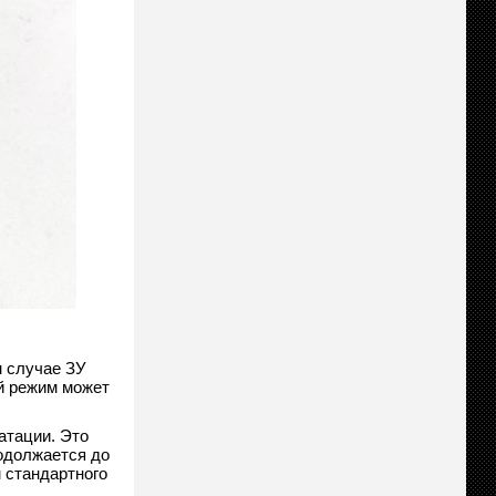
м случае ЗУ
ой режим может
атации. Это
одолжается до
м стандартного