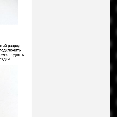
окий разряд
 подключить
можно поднять
рядки.