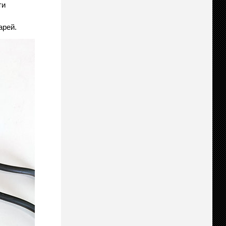
ти
арей.