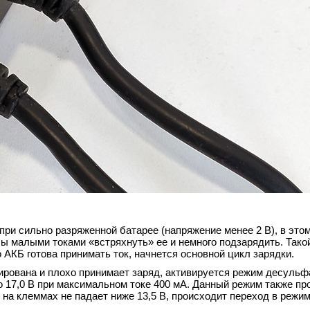
при сильно разряженной батарее (напряжение менее 2 В), в это
обы малыми токами «встряхнуть» ее и немного подзарядить. Так
то АКБ готова принимать ток, начнется основной цикл зарядки.
ирована и плохо принимает заряд, активируется режим десульф
 17,0 В при максимальном токе 400 мА. Данный режим также пр
е на клеммах не падает ниже 13,5 В, происходит переход в режи