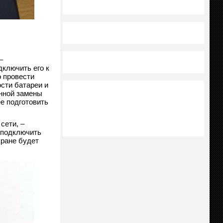
–
дключить его к
 провести
сти батареи и
нной замены
ее подготовить
сети, –
 подключить
кране будет