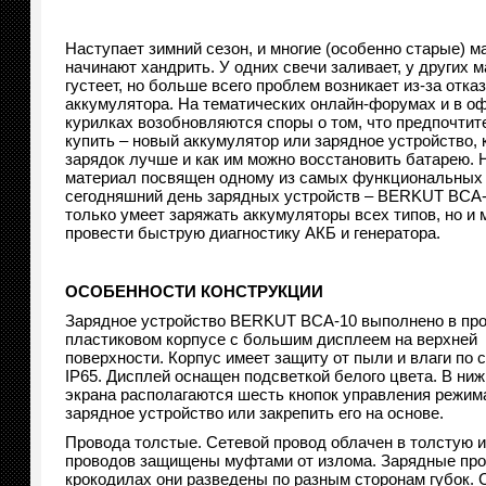
Наступает зимний сезон, и многие (особенно старые) 
начинают хандрить. У одних свечи заливает, у других 
густеет, но больше всего проблем возникает из-за отка
аккумулятора. На тематических онлайн-форумах и в о
курилках возобновляются споры о том, что предпочтит
купить – новый аккумулятор или зарядное устройство, 
зарядок лучше и как им можно восстановить батарею.
материал посвящен одному из самых функциональных
сегодняшний день зарядных устройств – BERKUT BCA-
только умеет заряжать аккумуляторы всех типов, но и 
провести быструю диагностику АКБ и генератора.
ОСОБЕННОСТИ КОНСТРУКЦИИ
Зарядное устройство BERKUT BCA-10 выполнено в пр
пластиковом корпусе с большим дисплеем на верхней
поверхности. Корпус имеет защиту от пыли и влаги по 
IP65. Дисплей оснащен подсветкой белого цвета. В ниж
экрана располагаются шесть кнопок управления режим
зарядное устройство или закрепить его на основе.
Провода толстые. Сетевой провод облачен в толстую 
проводов защищены муфтами от излома. Зарядные пров
крокодилах они разведены по разным сторонам губок.