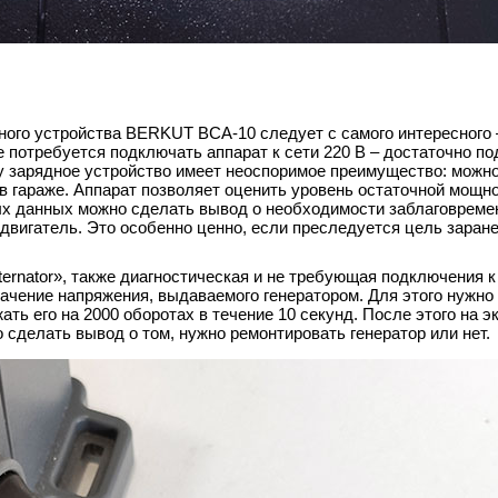
ого устройства BERKUT BCA-10 следует с самого интересного 
 потребуется подключать аппарат к сети 220 В – достаточно по
 зарядное устройство имеет неоспоримое преимущество: можно
в гараже. Аппарат позволяет оценить уровень остаточной мощно
ых данных можно сделать вывод о необходимости заблаговреме
ь двигатель. Это особенно ценно, если преследуется цель заран
ernator», также диагностическая и не требующая подключения к 
начение напряжения, выдаваемого генератором. Для этого нужно
ть его на 2000 оборотах в течение 10 секунд. После этого на э
 сделать вывод о том, нужно ремонтировать генератор или нет.