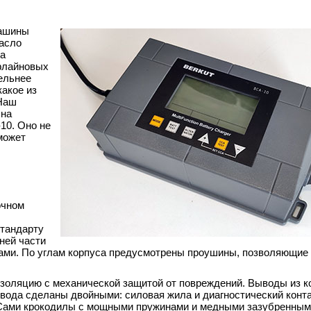
машины
масло
за
флайновых
ельнее
какое из
 Наш
 на
10. Оно не
может
очном
стандарту
ней части
ами. По углам корпуса предусмотрены проушины, позволяющие
изоляцию с механической защитой от повреждений. Выводы из к
ода сделаны двойными: силовая жила и диагностический конта
 Сами крокодилы с мощными пружинами и медными зазубренным