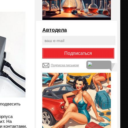
Автодела
Подписка письмом
 подвесить
орпуса
кт. На
и контактами.