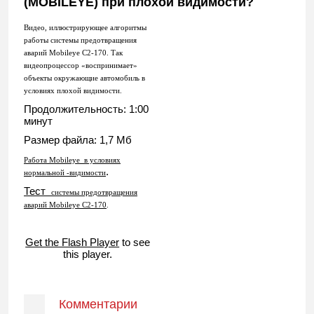
(MOBILEYE) при плохой видимости?
Видео, иллюстрирующее алгоритмы
работы системы предотвращения
аварий Mobileye C2-170. Так
видеопроцессор «воспринимает»
объекты окружающие автомобиль
в
условиях плохой видимости
.
Продолжительность: 1:00
минут
Размер файла: 1,7 Мб
Работа
Mobileye
в условиях
.
нормальной -видимости
Тест
системы предотвращения
аварий Mobileye C2-170
.
Get the Flash Player
to see
this player.
Комментарии