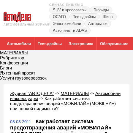
СЕЙЧАС ПИШЕМ О
SUV и кроссоверы
Гибриды
ОСАГО
Тест-драйвы
Шины
Электромобили
Авторынок
АВТОМОБИЛЬНЫЙ ЖУРНАЛ
Автопилот и ADAS
Автомобили
Тест-драйвы
Электроника
Обслуживание
МАТЕРИАЛЫ
Рубрикатор
Конференция
Блоги
Яхтенный проект
Услуги грузоперевозок
Журнал "АВТОДЕЛА"
->
МАТЕРИАЛЫ
->
Автомобили
и аксессуары
->
Как работает система
предотвращения аварий «МОБИЛАЙ» (MOBILEYE)
при плохой видимости?
Как работает система
08.03.2011
предотвращения аварий «МОБИЛАЙ»